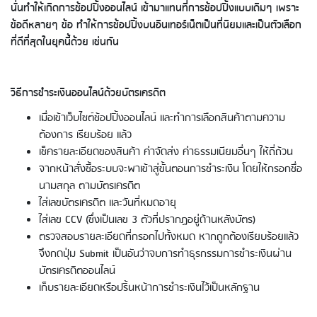
นั่นทำให้เกิดการช้อปปิ้งออนไลน์ เข้ามาแทนที่การช้อปปิ้งแบบเดิมๆ เพราะ
ข้อดีหลายๆ ข้อ ทำให้การช้อปปิ้งบนอินเทอร์เน็ตเป็นที่นิยมและเป็นตัวเลือก
ที่ดีที่สุดในยุคนี้ด้วย เช่นกัน
วิธีการชำระเงินออนไลน์ด้วยบัตรเครดิต
เมื่อเข้าเว็บไซต์ช้อปปิ้งออนไลน์ และทำการเลือกสินค้าตามความ
การใช้บัตรเครดิตอิออนยังไงให้คุ้ม ดูบิล
ต้องการ เรียบร้อย แล้ว
เป็น รู้รอบจ่าย ช้อปปิ้ง ใช้จ่ายในร้าน
เช็ครายละเอียดของสินค้า ค่าจัดส่ง ค่าธรรมเนียมอื่นๆ ให้ถี่ถ้วน
อาหาร ร้านค้า โรงแรม
จากหน้าสั่งซื้อระบบจะพาเข้าสู่ขั้นตอนการชำระเงิน โดยให้กรอกชื่อ
นามสกุล ตามบัตรเครดิต
ใส่เลขบัตรเครดิต และวันที่หมดอายุ
ใส่เลข CCV (ซึ่งเป็นเลข 3 ตัวที่ปรากฏอยู่ด้านหลังบัตร)
ตรวจสอบรายละเอียดที่กรอกไปทั้งหมด หากถูกต้องเรียบร้อยแล้ว
จึงกดปุ่ม Submit เป็นอันว่าจบการทำธุรกรรมการชำระเงินผ่าน
บัตรเครดิตออนไลน์
เก็บรายละเอียดหรือปริ้นหน้าการชำระเงินไว้เป็นหลักฐาน
การใช้บัตรเครดิตอิออน - ช้อปปิ้งในต่าง