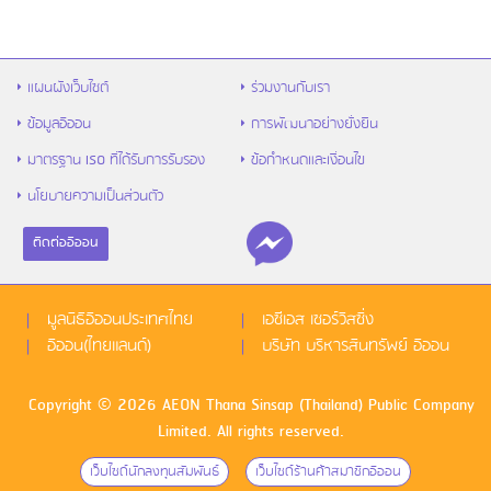
รู้จัก “สินเชื่อส่วนบุคคล” ตัวช่วยเงิน
ขาดมือ พร้อมวิธีใช้ให้คุ้ม และไม่เป็นหนี้ซ้ำ
แผนผังเว็บไซต์
ร่วมงานกับเรา
ข้อมูลอิออน
การพัฒนาอย่างยั่งยืน
มาตรฐาน ISO ที่ได้รับการรับรอง
ข้อกำหนดและเงื่อนไข
นโยบายความเป็นส่วนตัว
ติดต่ออิออน
ไข้หวัดใหญ่สายพันธุ์ A VS B ต่างกันยัง
ไง พร้อมวิธีป้องกันก่อนป่วย
มูลนิธิอิออนประเทศไทย
เอซีเอส เซอร์วิสซิ่ง
อิออน(ไทยแลนด์)
บริษัท บริหารสินทรัพย์ อิออน
Copyright © 2026 AEON Thana Sinsap (Thailand) Public Company
Limited. All rights reserved.
เว็บไซด์นักลงทุนสัมพันธ์
เว็บไซด์ร้านค้าสมาชิกอิออน