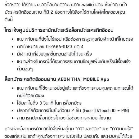
ชั่วคราว” ได้ง่ายและรวดเร็วตามความสะดวกของแต่ละคน ซึ่งถ้าคุณทำ
บัตรเครดิตอิออนหาย ก็มี 2 ช่องทางให้เลือกใช้ตามไลฟ์สไตล์ของคุณ
ดังนี้
โทรแจ้งศูนย์บริการอายัดบัตรหรือล็อกบัตรเครดิตอิออน
เหมาะกับคนที่ยังไม่ใช้แอป หรือต้องการพูดคุยกับเจ้าหน้าที่โดยตรง
ติดต่อหมายเลข 0-2665-0123 กด 4
มีเจ้าหน้าที่ช่วยดูแลขั้นตอนอายัดให้จนเสร็จ
เหมาะสำหรับกรณีที่ต้องการสอบถามข้อมูลเพิ่มเติมหรือมีเรื่องเร่ง
ด่วนอื่นๆ
ล็อกบัตรเครดิตอิออนผ่าน AEON THAI MOBILE App
เหมาะกับคนที่ใช้งานแอปอยู่แล้ว และต้องการควบคุมสถานการณ์ได้
ทันทีด้วยตัวเอง
ใช้เวลาไม่ถึง 3 วินาที ในการล็อกบัตร
ปลอดภัยด้วยการยืนยันตัวตน 2 ชั้น (Face ID/Touch ID + PIN)
สามารถปลดล็อกบัตรได้เองเมื่อต้องการกลับมาใช้งาน
การเลือกล็อกบัตรด้วยวิธีใดจึงขึ้นอยู่กับ “ความสะดวก” และ “ความมั่นใจ”
ของแต่ละคน แต่ถ้าคุณต้องการความรวดเร็ว ปลอดภัย และควบคุมได้ด้วย