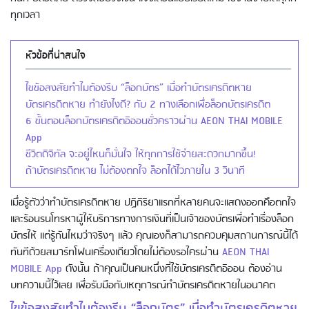
ทุกเวลา
หัวข้อที่น่าสนใจ
ไขข้อสงสัยทำไมต้องรีบ “ล็อกบัตร” เมื่อทำบัตรเครดิตหาย
บัตรเครดิตหาย ทำยังไงดี? กับ 2 ทางเลือกเพื่อล็อกบัตรเครดิต
6 ขั้นตอนล็อกบัตรเครดิตอิออนชั่วคราวผ่าน AEON THAI MOBILE
App
ชีวิตดิจิทัล จะอยู่ไหนก็มั่นใจ ให้ทุกการใช้จ่ายสะดวกมากขึ้น!
ถ้าบัตรเครดิตหาย ไม่ต้องตกใจ ล็อกได้ไวภายใน 3 วินาที
เมื่อรู้ตัวว่าทำบัตรเครดิตหาย ปฏิกิริยาแรกที่หลายคนจะแสดงออกคือตกใจ
และร้อนรนโทรหาผู้ให้บริการทางการเงินที่เป็นเจ้าของบัตรเพื่อทำเรื่องล็อก
บัตรให้ แต่รู้กันไหมว่าจริงๆ แล้ว คุณเองก็สามารถควบคุมสถานการณ์นี้ได้
ทันทีด้วยสมาร์ทโฟนเครื่องเดียวโดยไม่ต้องรอใครผ่าน
AEON THAI
MOBILE App
ดังนั้น ถ้าคุณเป็นคนหนึ่งที่ใช้บัตรเครดิตอิออน ต้องอ่าน
บทความนี้ไว้เลย เพื่อรับมือกับเหตุการณ์ทำบัตรเครดิตหายในอนาคต