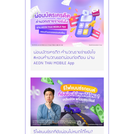
ผ่อนบัตรเครดิต คำนวณรายจ่ายยังไง
#สอนคำนวณยอดผ่อนต่อเดือน ผ่าน
AEON THAI MOBILE App
รีไฟแนนซ์รถที่ยังผ่อนไม่หมดได้ไหม?