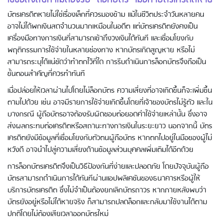
ไขข้อสงสัยทำไมต้องรีบ “ล็อกบัตร” เมื่อทำบัตรเครดิตหาย
บัตรเครดิตหายไม่ใช่เรื่องเล็กที่ควรมองข้าม แม้ในชีวิตประจำวันหลายคน
อาจไม่ได้พกเงินสดจำนวนมากเหมือนในอดีต แต่บัตรเครดิตยังคงเป็น
เครื่องมือทางการเงินที่สามารถเข้าถึงวงเงินได้ทันที และเชื่อมโยงกับ
พฤติกรรมการใช้จ่ายในหลายช่องทาง หากบัตรเกิดสูญหาย หรือไม่
สามารถระบุได้แน่ชัดว่าทำตกไว้ที่ใด การรีบดำเนินการล็อกบัตรจึงถือเป็น
ขั้นตอนสำคัญที่ควรทำทันที
เมื่อปล่อยให้เวลาผ่านไปโดยไม่ล็อกบัตร ความเสี่ยงที่อาจเกิดขึ้นก็จะเพิ่มขึ้น
ตามไปด้วย เช่น อาจมีรายการใช้จ่ายเกิดขึ้นโดยที่เจ้าของบัตรไม่รู้ตัว และใน
บางกรณี ผู้ถือบัตรอาจต้องรับผิดชอบต่อยอดค่าใช้จ่ายเหล่านั้น ซึ่งอาจ
ส่งผลกระทบต่อเครดิตหรือสถานะทางการเงินในระยะยาว นอกจากนี้ บัตร
เครดิตยังมีข้อมูลที่เชื่อมโยงกับตัวตนผู้ถือบัตร หากตกไปอยู่ในมือของผู้ไม่
หวังดี อาจนำไปสู่ความเสี่ยงด้านข้อมูลส่วนบุคคลเพิ่มเติมได้อีกด้วย
การล็อกบัตรเครดิตจึงเป็นวิธีป้องกันที่ง่ายและปลอดภัย โดยปัจจุบันผู้ถือ
บัตรสามารถดำเนินการได้ทันทีผ่านแอปพลิเคชันของธนาคารหรือผู้ให้
บริการบัตรเครดิต ซึ่งไม่จำเป็นต้องยกเลิกบัตรถาวร หากภายหลังพบว่า
บัตรยังอยู่หรือไม่ได้หายจริง ก็สามารถปลดล็อกและกลับมาใช้งานได้ตาม
ปกติโดยไม่ต้องเสียเวลาออกบัตรใหม่