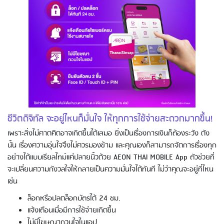
การใช้บัตรเครดิตอิออนยังไงให้คุ้ม ดูบิล
เป็น รู้รอบจ่าย ช้อปปิ้ง ใช้จ่ายในร้าน
อาหาร ร้านค้า โรงแรม
ชีวิตดิจิทัล จะอยู่ไหนก็มั่นใจ ให้ทุกการใช้จ่ายสะดวกมากขึ้น!
เพราะสิ่งไม่คาดคิดอาจเกิดขึ้นได้เสมอ ยิ่งเป็นเรื่องการเงินก็ต้องระวัง ดัง
การใช้บัตรเครดิตอิออน - ช้อปปิ้งในต่าง
นั้น เรื่องความอุ่นใจจึงไม่ควรมองข้าม และคุณเองก็สามารถจัดการเรื่องทุก
ประเทศ
อย่างได้แบบเรียลไทม์แค่ปลายนิ้วด้วย AEON THAI MOBILE App ตัวช่วยที่
จะเปลี่ยนความกังวลใจให้กลายเป็นความมั่นใจได้ทันที ไม่ว่าคุณจะอยู่ที่ไหน
เช่น
ล็อกหรือปลดล็อกบัตรได้ 24 ชม.
แจ้งเตือนเมื่อมีการใช้จ่ายเกิดขึ้น
ไม่มีโฆษณากวนใจในแอป