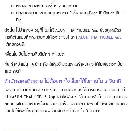
ตรวจสอบวงเงิน และอื่นๆ อีกมากมาย
ปลอดภัยด้วยระบบยืนยันตัวตน 2 ชั้น ผ่าน Face ID/Touch ID +
Pin
การใช้บัตรเครดิตอิออน - ช้อปปิ้ง
ออนไลน์
ดังนั้น ไม่ว่าคุณจะอยู่ที่ไหน ให้ AEON THAI MOBILE App ช่วยดูแลบัตร
เครดิตในแบบที่คุณควบคุมได้เอง ดาวน์โหลด
AEON THAI MOBILE App
ได้เลยตอนนี้!
*เงื่อนไขเป็นไปตามที่บริษัทฯ กำหนด
*ใช้เท่าที่จำเป็น และชำระคืนได้เต็มจำนวนตามกำหนด จะได้ไม่เสียดอกเบี้ย
16% ต่อปี
ถ้าบัตรเครดิตหาย ไม่ต้องตกใจ ล็อกได้ไวภายใน 3 วินาที
เพราะทุกวินาทีที่บัตรเครดิตหาย = ความเสี่ยงที่ไม่ควรมองข้าม ดังนั้น แค่
การกดเงินสดผ่านบัตรเครดิต และรอบ
เปิด AEON THAI MOBILE App แล้วใช้ฟีเจอร์ “ล็อกบัตร” ก็สามารถจัดการ
การจ่ายบิล
ทุกอย่างได้ด้วยตัวเองในเวลาอันรวดเร็ว ปลอดภัย และมั่นใจ เพียงเท่านี้บัตร
หายไม่ใช่เรื่องใหญ่ ถ้าคุณพร้อมจัดการได้ภายใน 3 วินาที!