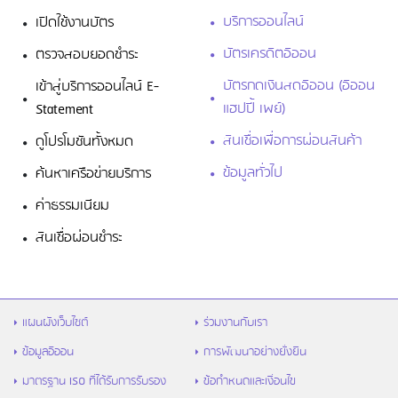
บริการออนไลน์
เปิดใช้งานบัตร
ดาวน์โหลดฟรี! 4 แอปการเงินที่ต้องมีติด
เครื่องเอาไว้
บัตรเครดิตอิออน
ตรวจสอบยอดชำระ
บัตรกดเงินสดอิออน (อิออน
เข้าสู่บริการออนไลน์ E-
แฮปปี้ เพย์)
Statement
สินเชื่อเพื่อการผ่อนสินค้า
ดูโปรโมชันทั้งหมด
ข้อมูลทั่วไป
ค้นหาเครือข่ายบริการ
ค่าธรรมเนียม
สินเชื่อผ่อนชำระ
รู้จัก “สินเชื่อส่วนบุคคล” ตัวช่วยเงิน
ขาดมือ พร้อมวิธีใช้ให้คุ้ม และไม่เป็นหนี้ซ้ำ
แผนผังเว็บไซต์
ร่วมงานกับเรา
ข้อมูลอิออน
การพัฒนาอย่างยั่งยืน
มาตรฐาน ISO ที่ได้รับการรับรอง
ข้อกำหนดและเงื่อนไข