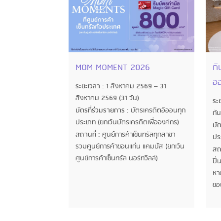
MOM MOMENT 2026
กิ
ออ
ระยะเวลา :
1 สิงหาคม 2569 – 31
สิงหาคม 2569 (31 วัน)
ระ
บัตรที่ร่วมรายการ :
บัตรเครดิตอิออนทุก
กั
ประเภท (ยกเว้นบัตรเครดิตเพื่อองค์กร)
บัต
สถานที่ :
ศูนย์การค้าเซ็นทรัลทุกสาขา
ปร
รวมศูนย์การค้าขอนแก่น แคมปัส (ยกเว้น
สถา
ศูนย์การค้าเซ็นทรัล นอร์ทวิลล์)
ปิ่
หาด
ขอ