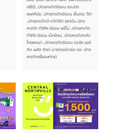
ออน รอยัล ออร์คิด พลัส แพลทินัม(วีซ่า/
เจซีบี) ,บัตรเครดิตอิออน แรบบิท
แพลทินัม ,บัตรเครดิตอิออน เอ็มเจน วีซ่า
,บัตรเครดิตบี-ควิกวีซ่า (ยกเว้น บัตร
เครดิต ดิจิทัล อิออน พรีโม่ ,บัตรเครดิต
ดิจิทัล อิออน เน็กซ์เจน ,บัตรเครดิตคลับ
ไทยแลนด์ ,บัตรเครดิตอิออน รอยัล ออร์
คิด พลัส เวิลด์ มาสเตอร์การ์ด และ บัตร
เครดิตเพื่อองค์กร)