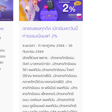
com
ลดแรงแซงทุกดีล เบิกเงินสดวันนี้
ค่าธรรมเนียมแค่ 2%
1
ระยะเวลา :
11 กรกฎาคม 2569 – 30
ออน
กันยายน 2569
ิออน
บัตรที่ร่วมรายการ :
บัตรเครดิตอิออน
สิค
เวิลด์ มาสเตอร์การ์ด ,บัตรเครดิตอิออน
อ
วีซ่า แพลทินัม,บัตรเครดิตอิออน โกลด์
(วีซ่า/มาสเตอร์/เจซีบี) ,บัตรเครดิตอิออน
คลาสสิค(วีซ่า/มาสเตอร์/เจซีบี) ,บัตร
เครดิตอิออน เจ-พรีเมียร์ แพลทินัม ,บัตร
เครดิตอิออน เพ็ทสเตอร์,บัตรเครดิตอิ
ออน เวลล์เนส แพลทินัม ,บัตรเครดิตอิ
ออน-ยูเนี่ยนเพย์ แพลทินัม,บัตรเครดิตอิ