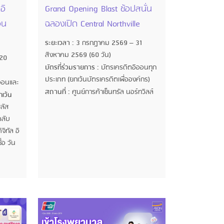
อิ
Grand Opening Blast ช้อปสนั่น
อน
ฉลองเปิด Central Northville
ระยะเวลา :
3 กรกฎาคม 2569 – 31
สิงหาคม 2569 (60 วัน)
20
บัตรที่ร่วมรายการ :
บัตรเครดิตอิออนทุก
ประเภท (ยกเว้นบัตรเครดิตเพื่อองค์กร)
ิออนและ
สถานที่ :
ศูนย์การค้าเซ็นทรัล นอร์ทวิลล์
กเว้น
พลัส
คลับ
ิทัล อิ
ื่อ วัน