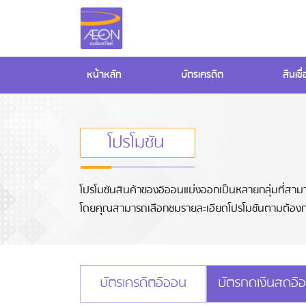
(current)
หน้าหลัก
บัตรเครดิต
สินเช
โปรโมชัน
โปรโมชันสินค้าของอิออนแบ่งออกเป็นหลายกลุ่มที่ส
โดยคุณสามารถเลือกชมรายละเอียดโปรโมชันตามต้องการ
บัตรเครดิตอิออน
บัตรกดเงินสดอิ