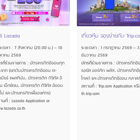
8 Lazada
เที่ยวคุ้ม จองง่ายกับ Trip.
ยะเวลา :
7 สิงหาคม (20.00 น.) – 10
ระยะเวลา :
1 กรกฏาคม 2569 – 3
งหาคม 2569
ธันวาคม 2569
รที่ร่วมรายการ :
บัตรเครดิตอิออนทุก
บัตรที่ร่วมรายการ :
บัตรเครดิตอิ
ะเภท (ยกเว้นบัตรเครดิตอิออน เจ-
รอยัล ออร์คิด พลัส, บัตรเครดิตอ
เมียร์ แพลทินัม, บัตรเครดิต ดิจิทัล อิ
โกลด์ และบัตรเครดิตอิออน คลาส
 เน็กซ์เจน, บัตรเครดิต ดิจิทัล อิออน
สถานที่ :
Trip.com Application หรื
โม่ และบัตรเครดิตเพื่อองค์กร)
th.trip.com
นที่ :
Lazada Application or
w.lazada.co.th