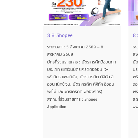
8.8 Shopee
8.
ระยะเวลา :
5 สิงหาคม 2569 – 8
ระ
สิงหาคม 2569
สิ
บัตรที่ร่วมรายการ :
บัตรเครดิตอิออนทุก
บัต
ประเภท (ยกเว้นบัตรเครดิตอิออน เจ-
ปร
พรีเมียร์ แพลทินัม, บัตรเครดิต ดิจิทัล อิ
พรี
ออน เน็กซ์เจน, บัตรเครดิต ดิจิทัล อิออน
ออน
พรีโม่ และบัตรเครดิตเพื่อองค์กร)
พรี
สถานที่ร่วมรายการ :
Shopee
สถา
Application
ww