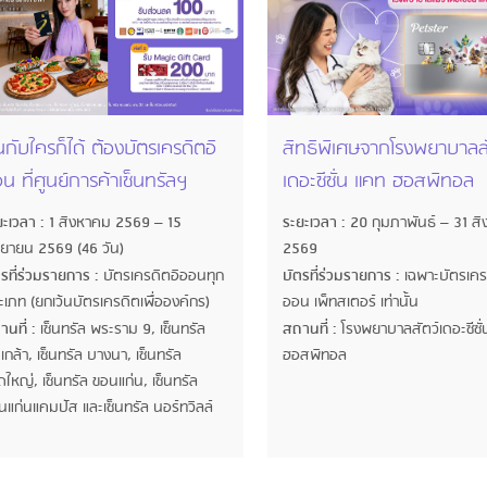
นกับใครก็ได้ ต้องบัตรเครดิตอิ
สิทธิพิเศษจากโรงพยาบาลสั
น ที่ศูนย์การค้าเซ็นทรัลฯ
เดอะซีซั่น แคท ฮอสพิทอล
ยะเวลา :
1 สิงหาคม 2569 – 15
ระยะเวลา :
20 กุมภาพันธ์ – 31 ส
นยายน 2569 (46 วัน)
2569
รที่ร่วมรายการ :
บัตรเครดิตอิออนทุก
บัตรที่ร่วมรายการ :
เฉพาะบัตรเคร
ะเภท (ยกเว้นบัตรเครดิตเพื่อองค์กร)
ออน เพ็ทสเตอร์ เท่านั้น
นที่ :
เซ็นทรัล พระราม 9, เซ็นทรัล
สถานที่ :
โรงพยาบาลสัตว์เดอะซีซั
นเกล้า, เซ็นทรัล บางนา, เซ็นทรัล
ฮอสพิทอล
ใหญ่, เซ็นทรัล ขอนแก่น, เซ็นทรัล
นแก่นแคมปัส และเซ็นทรัล นอร์ทวิลล์