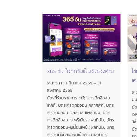
365 วัน ให้ทุกวันเป็นวันของคุณ
ใช
เค
ระยะเวลา :
1 มีนาคม 2569 – 31
สิงหาคม 2569
ระ
บัตรที่ร่วมรายการ :
บัตรเครดิตอิออน
มี
โกลด์, บัตรเครดิตอิออน คลาสสิค, บัตร
บัต
เครดิตอิออน เวลล์เนส แพลทินัม, บัตร
เว
เครดิตอิออน เจ-พรีเมียร์ แพลทินัม, บัตร
วีซ
เครดิตอิออน-ยูเนี่ยนเพย์ แพลทินัม, บัตร
บั
เครดิตดิจิทัลอิออนเน็กซ์เจน และบัตร
ออ