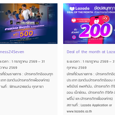
tness24Seven
Deal of the month at Laz
ยะเวลา :
1 กรกฎาคม 2569 – 31
ระยะเวลา :
1 กรกฎาคม 2569 – 3
นวาคม 2569
ตุลาคม 2569
รที่ร่วมรายการ :
บัตรเครดิตอิออนทุก
บัตรที่ร่วมรายการ :
บัตรเครดิตอิ
ะเภท (ยกเว้นบัตรเครดิตเพื่อองค์กร)
ประเภท (ยกเว้นบัตรเครดิตอิออน เ
พรีเมียร์ แพลทินัม, บัตรเครดิต ดิจิ
นที่ :
ฟิตเนส24เซเว่น ทุกสาขา
ออน เน็กซ์เจน, บัตรเครดิต ดิจิทัล
พรีโม่ และบัตรเครดิตเพื่อองค์กร)
สถานที่ :
Lazada Application or
www.lazada.co.th