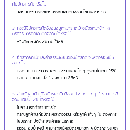
กับบัตรเครดิตหรือไม่
วงเงินบัตรเครดิตและบัตรกดเงินสดอิออนใช้คนละวงเงิน
3. กรณีมีบัตรเครดิตอิออนอยู่สามารถสมัครบัตรสมาชิก และ
บริการบัตรกดเงินสดอิออนได้หรือไม่
สามารถสมัครเพิ่มเติมได้เลย
4. อัตราดอกเบี้ยและค่าธรรมเนียมของบัตรกดเงินสดอิออนเป็น
อย่างไร
ดอกเบี้ย ค่าบริการ และค่าธรรมเนียมใด ๆ สูงสุดไม่เกิน 25%
ต่อปี มีผลบังคับใช้ 1 สิงหาคม 2563
5. สำหรับลูกค้าผู้ถือบัตรเครดิตอิออนประเภทต่างๆ ทำรายการอิ
ออน แฮปปี้ เพย์ ได้หรือไม่
ไม่สามารถทำรายการได้
กรณีลูกค้าผู้ถือบัตรเครดิตอิออน หรือลูกค้าทั่วๆ ไป ต้องการ
ใช้บริการแบ่งชำระสินค้าและบริการ
อิออนแฮปปี้ เพย์ สามารถสมัครบัตรสมาชิกและบัตรกดเงินสด