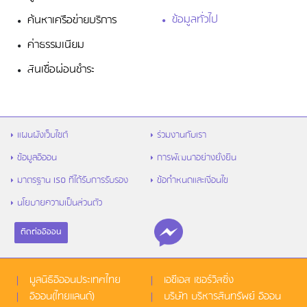
ข้อมูลทั่วไป
ค้นหาเครือข่ายบริการ
ค่าธรรมเนียม
สินเชื่อผ่อนชำระ
แผนผังเว็บไซต์
ร่วมงานกับเรา
ข้อมูลอิออน
การพัฒนาอย่างยั่งยืน
มาตรฐาน ISO ที่ได้รับการรับรอง
ข้อกำหนดและเงื่อนไข
นโยบายความเป็นส่วนตัว
ติดต่ออิออน
มูลนิธิอิออนประเทศไทย
เอซีเอส เซอร์วิสซิ่ง
อิออน(ไทยแลนด์)
บริษัท บริหารสินทรัพย์ อิออน