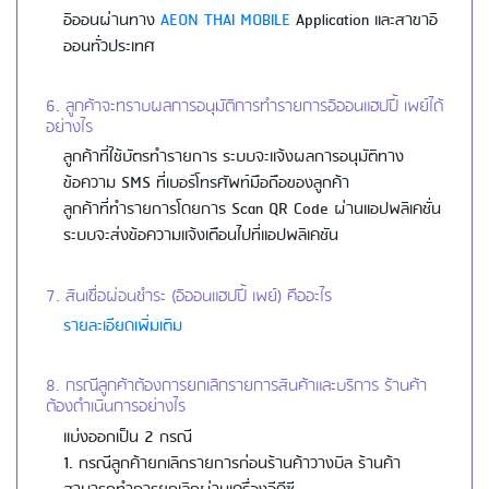
อิออนผ่านทาง
AEON THAI MOBILE
Application และสาขาอิ
ออนทั่วประเทศ
6. ลูกค้าจะทราบผลการอนุมัติการทำรายการอิออนแฮปปี้ เพย์ได้
อย่างไร
ลูกค้าที่ใช้บัตรทำรายการ ระบบจะแจ้งผลการอนุมัติทาง
ข้อความ SMS ที่เบอร์โทรศัพท์มือถือของลูกค้า
ลูกค้าที่ทำรายการโดยการ Scan QR Code ผ่านแอปพลิเคชั่น
ระบบจะส่งข้อความแจ้งเตือนไปที่แอปพลิเคชัน
7. สินเชื่อผ่อนชำระ (อิออนแฮปปี้ เพย์) คืออะไร
รายละเอียดเพิ่มเติม
8. กรณีลูกค้าต้องการยกเลิกรายการสินค้าและบริการ ร้านค้า
ต้องดำเนินการอย่างไร
แบ่งออกเป็น 2 กรณี
1. กรณีลูกค้ายกเลิกรายการก่อนร้านค้าวางบิล ร้านค้า