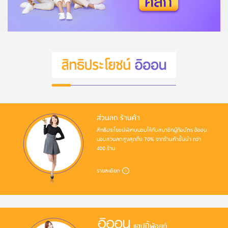
ส่วนลด ร้านค้า
สิทธิประโยชน์พิเศษมอบให้กับสมาชิกผู้ถือบัตร อิออน
มอบส่วนลดสูงสุดถึง 70% จากร้านค้าชั้นนำ กว่า
400 ร้าน
รายละเอียด
แฮปปี้พ้อยท์