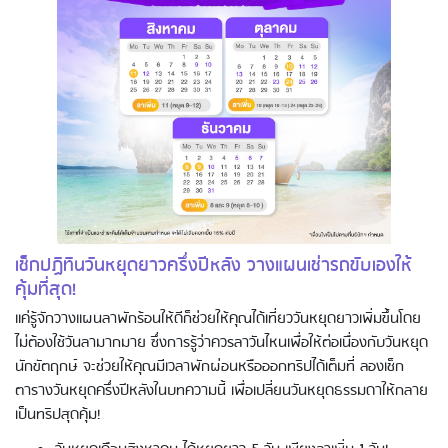
เช็กปฏิทินวันหยุดยาวครึ่งปีหลัง วางแผนเช่ารถขับเองให้
คุ้มที่สุด!
แค่รู้จักวางแผนลาพักร้อนให้ดีก็ช่วยให้คุณได้เที่ยววันหยุดยาวเพิ่มขึ้นโดย
ไม่ต้องใช้วันลามากมาย ซึ่งการรู้ว่าควรลาวันไหนเพื่อให้ต่อเนื่องกับวันหยุด
นักขัตฤกษ์ จะช่วยให้คุณมีเวลาพักผ่อนหรือออกทริปได้เต็มที่ ลองเช็ก
ตารางวันหยุดครึ่งปีหลังในบทความนี้ เพื่อเปลี่ยนวันหยุดธรรมดาให้กลาย
เป็นทริปสุดคุ้ม!