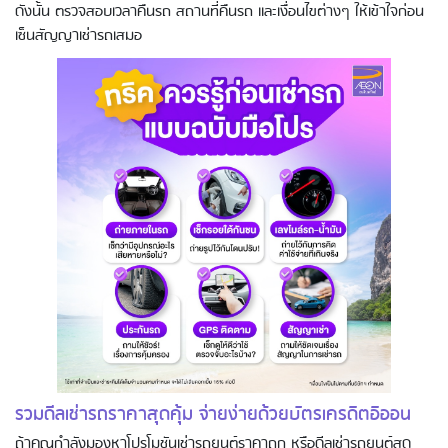
ดังนั้น ตรวจสอบเวลาคืนรถ สถานที่คืนรถ และเงื่อนไขต่างๆ ให้เข้าใจก่อน
เซ็นสัญญาเช่ารถเสมอ
การใช้บัตรเครดิตอิออนยังไงให้คุ้ม ดูบิล
เป็น รู้รอบจ่าย ช้อปปิ้ง ใช้จ่ายในร้าน
อาหาร ร้านค้า โรงแรม
รวมดีลเช่ารถราคาสุดคุ้ม จ่ายง่ายด้วยบัตรเครดิตอิออน
ถ้าคุณกำลังมองหาโปรโมชันเช่ารถยนต์ราคาถูก หรือดีลเช่ารถยนต์สุด