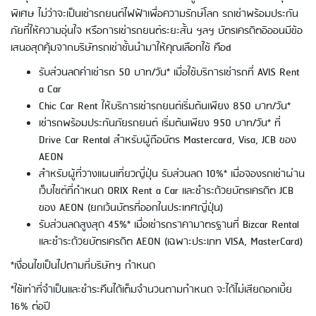
พิเศษ ไม่ว่าจะเป็นเช่ารถยนต์ไฟฟ้าเพื่อความรักษ์โลก รถเช่าพร้อมประกัน
การใช้บัตรเครดิตอิออน - ช้อปปิ้งในต่าง
ประเทศ
ภัยที่ให้ความอุ่นใจ หรือการเช่ารถยนต์ระยะสั้น ฯลฯ บัตรเครดิตอิออนมีข้อ
เสนอสุดคุ้มจากบริษัทรถเช่าชั้นนำมาให้คุณเลือกใช้ คือd
รับส่วนลดค่าเช่ารถ 50 บาท/วัน* เมื่อใช้บริการเช่ารถที่ AVIS Rent
a Car
Chic Car Rent ให้บริการเช่ารถยนต์เริ่มต้นเพียง 850 บาท/วัน*
เช่ารถพร้อมประกันภัยรถยนต์ เริ่มต้นเพียง 950 บาท/วัน* ที่
Drive Car Rental สำหรับผู้ถือบัตร Mastercard, Visa, JCB ของ
AEON
สำหรับผู้ที่วางแผนเที่ยวญี่ปุ่น รับส่วนลด 10%* เมื่อจองรถเช่าผ่าน
เว็บไซต์ที่กำหนด ORIX Rent a Car และชำระด้วยบัตรเครดิต JCB
การใช้บัตรเครดิตอิออน - ช้อปปิ้ง
ออนไลน์
ของ AEON (ยกเว้นบัตรที่ออกในประเทศญี่ปุ่น)
รับส่วนลดสูงสุด 45%* เมื่อเช่ารถราคามาตรฐานที่ Bizcar Rental
และชำระด้วยบัตรเครดิต AEON (เฉพาะประเภท VISA, MasterCard)
*เงื่อนไขเป็นไปตามที่บริษัทฯ กำหนด
*ใช้เท่าที่จำเป็นและชำระคืนได้เต็มจำนวนตามกำหนด จะได้ไม่เสียดอกเบี้ย
16% ต่อปี