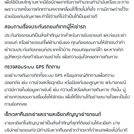
เพื่อใช้เป็นหลักฐานหากมีข้อผิดพลาดในการคำนวณค่าน้ำมันหรือระยะทาง
เพราะบางครั้งอาจเกิดความคลาดเคลื่อนได้โดยไม่ตั้งใจ การมีภาพถ่ายไว้จะ
ช่วยป้องกันปัญหาและค่าใช้จ่ายที่ไม่จำเป็นได้เป็นอย่างดี
สอบถามเรื่องประกันรถยนต์จากผู้ให้เช่ารถ
ประกันภัยรถยนต์เป็นสิ่งสำคัญมากสำหรับการขับรถยนต์ และก่อนจะเช่า
รถยนต์ หรือเช่ารถยนต์ไฟฟ้ามาขับเอง คุณต้องสอบถามให้ชัดเจนว่าค่า
เช่ารวมประกันภัยรถยนต์ประเภทใดบ้าง ครอบคลุมกรณีใด และหากเกิด
อุบัติเหตุจะต้องดำเนินการอย่างไร เพื่อความอุ่นใจตลอดการเดินทาง
ตรวจสอบระบบ GPS ติดตาม
รถเช่าบางคันอาจติดตั้งระบบ GPS หรืออุปกรณ์ติดตามเพื่อความ
ปลอดภัย เช่น การช่วยเหลือฉุกเฉิน หรือป้องกันรถสูญหาย แต่บางกรณี
อาจมีการเก็บข้อมูลการขับขี่ เช่น ความเร็วหรือเส้นทางเดินทาง ดังนั้น ผู้
เช่ารถควรสอบถามเงื่อนไขให้ชัดเจน เพื่อให้ใช้งานได้อย่างสบายใจและเป็นไป
ตามข้อตกลง
เช็กเวลาคืนรถเช่าและรายละเอียดสัญญาเช่ารถยนต์
รายละเอียดในสัญญาเช่าเป็นสิ่งสำคัญที่สุดที่ต้องอ่านให้ละเอียด บาง
บริษัทเช่ารถยนต์จะมีค่าปรับหากคืนรถช้ากว่าเวลาที่กำหนดเพียงไม่กี่นาที