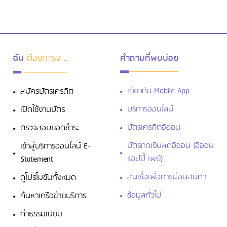
ซ่อมรถ เปลี่ยนน้ำมันเครื่อง เปลี่ยนยาง
ฉัน
ต้องการจะ..
คำถามที่พบบ่อย
เกี่ยวกับ Mobile App
สมัครบัตรเครดิต
บริการออนไลน์
เปิดใช้งานบัตร
ดาวน์โหลดฟรี! 4 แอปการเงินที่ต้องมีติด
เครื่องเอาไว้
บัตรเครดิตอิออน
ตรวจสอบยอดชำระ
บัตรกดเงินสดอิออน (อิออน
เข้าสู่บริการออนไลน์ E-
แฮปปี้ เพย์)
Statement
สินเชื่อเพื่อการผ่อนสินค้า
ดูโปรโมชันทั้งหมด
ข้อมูลทั่วไป
ค้นหาเครือข่ายบริการ
ค่าธรรมเนียม