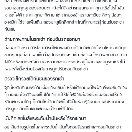
ก่อนจะตกลงเช่ารถยนต์ขับเองเพื่อออกเดินทาง แนะนำว่าให้เช็กอย่าง
รอบคอบทุกจุดของรถยนต์! แม้จะได้ดีลเช่ารถยนต์ราคาถูก หรือโปรโมชัน
เช่ารถไฟฟ้า ราคาถูกมาก็ตาม แต่หากมองข้ามรายละเอียดเล็กๆ น้อยๆ
อาจมีค่าใช้จ่ายเพิ่มเติม ลองมาดูเช็กลิสต์สำคัญที่คุณควรรู้ก่อนรับรถเช่า
กันเลย
ถ่ายภาพภายในรถเช่า ก่อนขับรถออกมา
ก่อนสตาร์ทรถ ควรใช้สมาร์ทโฟนของคุณถ่ายภาพภายในรถให้ละเอียดทุก
ซอกทุกมุมก่อน เพื่อเช็กว่าอุปกรณ์ต่างๆ เช่น ที่ชาร์จ โทรศัพท์มือถือ สาย
AUX หรือแม้กระทั่งความสะอาดของเบาะรถยังอยู่ในสภาพสมบูรณ์หรือไม่
เพราะสิ่งนี้จะช่วยป้องกันการถูกปรับตอนคืนรถเช่า
ตรวจเช็กรอยใต้กันชนของรถเช่า
จุดที่หลายคนมองข้ามเมื่อเช่ารถยนต์ หรือเช่ารถยนต์ไฟฟ้า คือรอยขีดข่วน
ใต้กันชน ซึ่งอาจมองเห็นได้ยาก แต่ให้ใช้ไฟฉายส่องหรือก้มลงมองให้ทั่ว
หากพบรอยใดๆ ก็ตามให้ถ่ายภาพเก็บไว้เป็นหลักฐานทันที เพื่อหลีกเลี่ยง
การถูกเรียกเก็บเงินเพิ่มเมื่อนำรถเช่าไปคืน
บันทึกเลขไมล์และระดับน้ำมันหลังได้รถเช่ามา
อย่าลืมถ่ายรูปเลขไมล์และระดับน้ำมันทั้งตอนรับรถเช่าและก่อนคืนรถเช่า