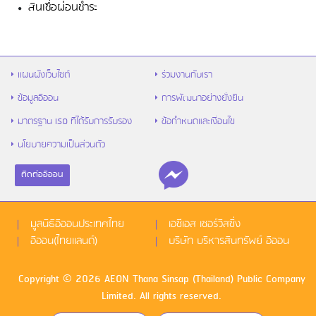
สินเชื่อผ่อนชำระ
รู้จัก “สินเชื่อส่วนบุคคล” ตัวช่วยเงิน
ขาดมือ พร้อมวิธีใช้ให้คุ้ม และไม่เป็นหนี้ซ้ำ
แผนผังเว็บไซต์
ร่วมงานกับเรา
ข้อมูลอิออน
การพัฒนาอย่างยั่งยืน
มาตรฐาน ISO ที่ได้รับการรับรอง
ข้อกำหนดและเงื่อนไข
นโยบายความเป็นส่วนตัว
ติดต่ออิออน
ไข้หวัดใหญ่สายพันธุ์ A VS B ต่างกันยัง
ไง พร้อมวิธีป้องกันก่อนป่วย
มูลนิธิอิออนประเทศไทย
เอซีเอส เซอร์วิสซิ่ง
อิออน(ไทยแลนด์)
บริษัท บริหารสินทรัพย์ อิออน
Copyright © 2026 AEON Thana Sinsap (Thailand) Public Company
Limited. All rights reserved.