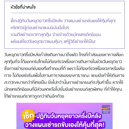
หัวข้อที่น่าสนใจ
เช็กปฏิทินวันหยุดยาวครึ่งปีหลัง วางแผนเช่ารถขับเองให้คุ้มที่สุด!
ทริคควรรู้ก่อนเช่ารถแบบฉบับมือโปร
รวมดีลเช่ารถราคาสุดคุ้ม จ่ายง่ายด้วยบัตรเครดิตอิออน
พร้อมเที่ยววันหยุดยาวแบบคุ้มๆ แค่รู้วิธีเช่ารถให้เป็น!
วันหยุดยาวครึ่งปีหลังกำลังเดินทางมาถึงแล้ว ใครที่กำลังมองหาทางเลือก
สุดคุ้มที่จะได้ออกทริปโดยไม่ต้องกังวลเรื่องการเดินทางในช่วงวันหยุดยาว
ซึ่งการเช่ารถยนต์ขับเองคือคำตอบที่ดี เพราะไม่ต้องกังวลเรื่องเวลาหรือเส้น
ทาง ไม่ต้องเร่งรีบเพื่อไปตามตารางของรถสาธารณะ แถมยังทำให้เดินทาง
สะดวกสบายกว่าที่เคยเป็น ยิ่งไปกว่านั้นการเช่ารถยนต์จะคุ้มค่าขึ้น หากใช้
บัตรเครดิตอิออนที่มีส่วนลดหรือโปรโมชันเช่ารถยนต์สุดพิเศษ ที่ทำให้คุณ
ได้เช่ารถยนต์ราคาถูกกว่าเดิมอีกด้วย