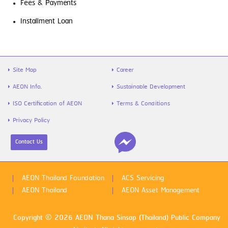
Fees & Payments
รู้จัก “สินเชื่อส่วนบุคคล” ตัวช่วยเงิน
Installment Loan
ขาดมือ พร้อมวิธีใช้ให้คุ้ม และไม่เป็นหนี้ซ้ำ
Site Map
Career
AEON Info.
Sustainable Development
ISO Certification of AEON
Terms & Conditions
Privacy Policy
Contact Us
ไข้หวัดใหญ่สายพันธุ์ A VS B ต่างกันยัง
ไง พร้อมวิธีป้องกันก่อนป่วย
AEON Thailand Foundation
ACS Servicing
AEON Thailand
AEON Asset Management
Copyright © 2026 AEON Thana Sinsap (Thailand) Public Company