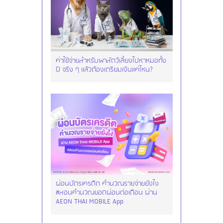
ค่าใช้จ่ายสำหรับพาสัตว์เลี้ยงไปหาหมอทั้ง
ปี จริง ๆ แล้วต้องเตรียมเงินแค่ไหน?
ผ่อนบัตรเครดิต คำนวณรายจ่ายยังไง
#สอนคำนวณยอดผ่อนต่อเดือน ผ่าน
AEON THAI MOBILE App