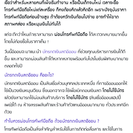
เชื่อว่าสำหรับหลายคนที่เพิ่งเริ่มทำงาน หรือเป็นเด็กจบใหม่ เวลาจะซื้อ
โทรศัพท์มือถือใหม่แต่ละเครื่อง ก็คงต้องคิดแล้วคิดอีก เพราะปัจจุบันราคา
โทรศัพท์มือถือค่อนข้างสูง ถ้าต้องควักเงินก้อนไปจ่าย อาจทำให้ขาด
สภาพคล่อง หรือหมุนเงินไม่ทันได้
แต่จะดีกว่าไหมถ้าเราสามารถ
ผ่อนโทรศัพท์มือถือ
ได้สะดวกสบายมากขึ้น
โดยไม่ต้องซื้อในราคาเต็ม !
วันนี้อิออนจะมาแนะนำ
บัตรกดเงินสดอิออน
ที่ช่วยคุณบริหารการเงินได้ดี
ขึ้น และสามารถผ่อนสินค้าได้หลากหลายพร้อมกับโปรโมชันพิเศษมากมาย
ตลอดทั้งปี
บัตรกดเงินสดอิออน คืออะไร
?
บัตรกดเงินสดอิออน เป็นสินเชื่อส่วนบุคคลประเภทหนึ่ง ที่ทางอิออนออกให้
ใช้เป็นวงเงินหมุนเวียน ซึ่งนอกจากจะใช้เพื่อเบิกถอนเงินสด
โดยไม่ใช้บัตร
แล้วยังสามารถใช้ผ่อนสินค้า/บริการ
โดยไม่ใช้บัตร
(สินเชื่ออิออนแฮปปี้
เพย์)ได้ ณ ห้างสรรพสินค้าและร้านค้าตัวแทนอิออนมากมาย ทั่วประเทศอีก
ด้วย
ทำไมควรผ่อนโทรศัพท์มือถือ ด้วยบัตรกดเงินสดอิออน
?
โทรศัพท์มือถือเป็นสิ่งสำคัญสำหรับใช้ในการติดต่อสื่อสาร และใช้ในการ