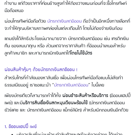
ทำงาน แต่ด้วยราคาที่ค่อนข้างสูงทำให้ต้องวางแผนก่อนที่จะซื้อโทรศัพท์
มือถือเสมอ
ผ่อนโทรศัพท์มือถือด้วย
บัตรกดเงินสดอิออน
ถือว่าเป็นอีกหนึ่งทางเลือกที่
จะทำให้คุณบริหารสภาพคล่องในแต่ละเดือนได้ โดยไม่ต้องจ่ายเงินก้อน
แถมยังได้สิทธิประโยชน์มากมายจาก บัตรกดเงินสดอิออน เช่น เครดิตเงิน
คืน ของสมนาคุณ หรือ ส่วนลดจากราคาสินค้า ที่อิออนนำเสนอสำหรับ
ลูกค้าสมาชิก และสามารถเบิกเงินสดได้
โดยไม่ใช้บัตร
ผ่อนสินค้าคุ้มๆ ด้วยบัตรกดเงินสดอิออน !
สำหรับใครที่กำลังมองหาสินเชื่อ เพื่อผ่อนโทรศัพท์มือถือแบบไม่เสียค่า
Using AEON Cards - Shopping
(Domestic)
ธรรมเนียมอยู่ เราขอแนะนำ “
บัตรกดเงินสดอิออน
” ใบนี้เลย
เพียงบัตรเดียวก็สามารถทำได้ทั้ง
ผ่อนชำระสินค้าหรือบริการ
(อิออนแฮปปี้
เพย์) และมี
บริการสินเชื่อเงินสดหมุนเวียนพร้อมใช้
(บัตรกดเงินสดอิออน
ยัวร์แคช และ บัตรกดเงินสดอิออน แม็กซ์ลิมิต) สำหรับเบิกถอนเงินอีกด้วย
1. อิออนแฮปปี้ เพย์