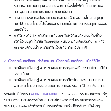
บริการสินเชื่อผ่อนชำระค่าสินค้าและ/หรือบริการต่างๆ ได้อย่าง
หลากหลายตามที่คุณต้องการ อาทิ เครื่องใช้ไฟฟ้า, โทรศัพท์มือ
ถือ, อุปกรณ์ตกแต่งรถยนต์, ทอง เป็นต้น
Using AEON Cards - Shopping (Abroad)
สามารถแบ่งชำระเป็นรายเดือน เริ่มต้นที่ 3 เดือน และได้นานสูงสุด
ถึง 48 เดือน โดยมีโปรโมชันอัตราดอกเบี้ยพิเศษสำหรับลูกค้าอิออน
ตลอดทั้งปี
สะดวกสบาย และสามารถทราบผลการพิจารณาสินเชื่อได้อย่าง
รวดเร็วเมื่อรูดทำรายการขออนุมัติสินเชื่อ ผ่านเครื่องอีดีซี ณ ห้าง
สรรพสินค้าชั้นนำและร้านค้าที่ร่วมรายการทั่วประเทศ
2. บัตรกดเงินสดอิออน ยัวร์แคช และ บัตรกดเงินสดอิออน แม็กซ์ลิมิต
กดเงินสดได้จากตู้ ATM ของธนาคารกรุงเทพทั่วประเทศโดยไม่มีค่า
Using AEON Cards - Shopping (Online)
ธรรมเนียม
กดเงินสดได้จากตู้ ATM ของธนาคารกสิกรไทย และธนาคารไทย
พาณิชย์ โดยมีค่าธรรมเนียมการเบิกถอนเงินสด 13 บาท/รายการ
กดเงินไม่ใช้บัตรกับ
AEON THAI MOBILE
Application ถอนเงินสดง่าย ที่ตู้
ATM ของธนาคารกสิกรไทย ธนาคารไทยพาณิชย์ และธนาคารกรุงเทพ
สแกน QR Code แล้วทำตามขั้นตอนที่กำหนดเท่านี้ก็รอรับเงินได้ง่ายๆ