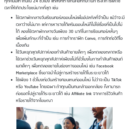
ทุกคนมีเท่ากันใน 24 ชั่วโมง แต่สิ่งที่ต่างกันคือทักษะในการจัดการและใช้
เวลาให้เกิดประโยชน์มากที่สุด เช่น
ใช้เวลาพักกลางวันเรียนคอร์สออนไลน์เพื่ออัปสกิลที่จำเป็น แม้ว่าจะมี
เวลาว่างไม่มาก แต่การหารายได้เสริมออนไลน์ก็ไม่ใช่เรื่องที่เป็นไปไม่
ได้ ลองใช้เวลาพักกลางวันเพียง 30 นาทีในการเรียนคอร์สสั้นๆ
เพื่อเพิ่มทักษะที่จำเป็น เช่น การทำกราฟิก Canva, การตัดต่อวิดีโอ
เบื้องต้น
ใช้วันหยุดสุดสัปดาห์ลองทำสินค้าขายเล็กๆ เพื่อทดลองตลาดหรือ
ใช้เวลาช่วงวันหยุดสุดสัปดาห์เพียงไม่กี่ชั่วโมงในการทำสินค้าแฮนด์
เมดเล็กๆ เพื่อทดลองขายในช่องทางออนไลน์ เช่น Facebook
Marketplace ซึ่งอาจนำไปสู่การสร้างรายได้ในระยะยาวได้
ใช้เพียง 1 ชั่วโมงต่อวันสร้างคอนเทนต์ออนไลน์ ไม่ว่าจะเป็น TikTok
หรือ YouTube โดยเฉพาะถ้าคุณเป็นคนกล้าออกกล้อง ก็สามารถ
ต่อยอดไปสู่รายได้ระยะยาวได้ เช่น Affiliate link จากการรีวิวสินค้า
หรือรายได้จากโฆษณา