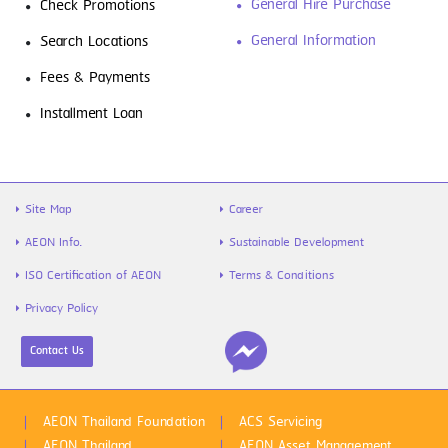
General Hire Purchase
Check Promotions
General Information
Search Locations
Fees & Payments
รู้จัก “สินเชื่อส่วนบุคคล” ตัวช่วยเงิน
Installment Loan
ขาดมือ พร้อมวิธีใช้ให้คุ้ม และไม่เป็นหนี้ซ้ำ
Site Map
Career
AEON Info.
Sustainable Development
ISO Certification of AEON
Terms & Conditions
Privacy Policy
Contact Us
ไข้หวัดใหญ่สายพันธุ์ A VS B ต่างกันยัง
ไง พร้อมวิธีป้องกันก่อนป่วย
AEON Thailand Foundation
ACS Servicing
AEON Thailand
AEON Asset Management