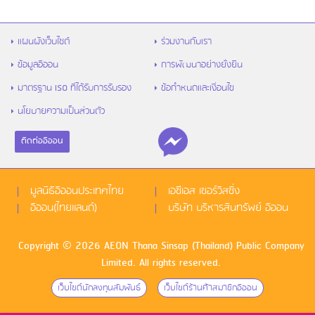
แผนผังเว็บไซต์
ร่วมงานกับเรา
ข้อมูลอิออน
การพัฒนาอย่างยั่งยืน
มาตรฐาน ISO ที่ได้รับการรับรอง
ข้อกำหนดและเงื่อนไข
นโยบายความเป็นส่วนตัว
ติดต่ออิออน
มูลนิธิอิออนประเทศไทย
เอซีเอส เซอร์วิสซิ่ง
อิออน(ไทยแลนด์)
บริษัท บริหารสินทรัพย์ อิออน
Copyright © 2026 AEON Thana Sinsap (Thailand) Public Company
Limited. All rights reserved.
เว็บไซด์นักลงทุนสัมพันธ์
เว็บไซด์ร้านค้าสมาชิกอิออน