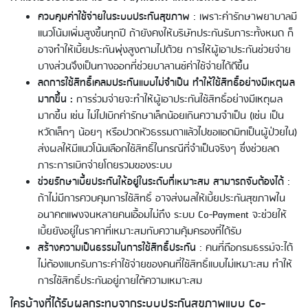
ควบคุมค่าใช้จ่ายในระบบประกันสุขภาพ
: เพราะค่ารักษาพยาบาลมี
แนวโน้มเพิ่มสูงขึ้นทุกปี ถ้ายังคงให้บริษัทประกันรับภาระทั้งหมด ก็
อาจทำให้เบี้ยประกันพุ่งสูงตามไปด้วย การให้ผู้เอาประกันช่วยจ่าย
บางส่วนจึงเป็นทางออกที่ช่วยบาลานซ์ค่าใช้จ่ายได้ดีขึ้น
ลดการใช้สิทธิ์เคลมประกันแบบไม่จำเป็น
ทำให้ใช้สิทธิ์อย่างมีเหตุผล
มากขึ้น
:
การร่วมจ่ายจะทำให้ผู้เอาประกันใช้สิทธิ์อย่างมีเหตุผล
มากขึ้น เช่น ไม่ไปเบิกค่ารักษาเล็กน้อยเกินความจำเป็น (เช่น เป็น
หวัดเล็กๆ น้อยๆ หรือปวดหัวธรรมดาแล้วไปขอแอดมิทเป็นผู้ป่วยใน)
ส่งผลให้มีแนวโน้มเลือกใช้สิทธิ์ในกรณีที่จำเป็นจริงๆ ซึ่งช่วยลด
ภาระการเบิกจ่ายโดยรวมของระบบ
ช่วยรักษาเบี้ยประกันให้อยู่ในระดับที่เหมาะสม สามารถจับต้องได้
:
ถ้าไม่มีการควบคุมการใช้สิทธิ์ อาจส่งผลให้เบี้ยประกันสุขภาพใน
อนาคตแพงจนหลายคนเอื้อมไม่ถึง ระบบ Co-Payment จะช่วยให้
เบี้ยยังอยู่ในราคาที่เหมาะสมกับความคุ้มครองที่ได้รับ
สร้างความเป็นธรรมในการใช้สิทธิ์ประกัน
: คนที่ถือกรมธรรม์จะได้
ไม่ต้องแบกรับภาระค่าใช้จ่ายของคนที่ใช้สิทธิ์แบบไม่เหมาะสม ทำให้
การใช้สิทธิ์ประกันอยู่ภายใต้ความเหมาะสม
ใครบ้างที่ได้รับผลกระทบจากระบบประกันสุขภาพแบบ Co-