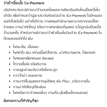
ว่าเข้าเงื่อนไข Co-Payment
บริษัทประกันจะพิจารณาจำนวนครั้งของการเรียกร้องสินไหมเป็นหนึ่งใน
ปัจจัย เพื่อกำหนดว่าผู้เอาประกันต้องร่วมจ่าย (Co-Payment) ในปีกรมธร
รม์ถัดไปหรือไม่ อย่างไรก็ตาม การเคลมค่ารักษาพยาบาลจากกรณีโรค
ร้ายแรง การผ่าตัดใหญ่ หรือภาวะแทรกซ้อนที่รุนแรง จะไม่ถูกนับเป็นหนึ่ง
จำนวนครั้ง สำหรับการพิจารณาว่าเข้าเงื่อนไขร่วมจ่าย (Co-Payment) ใน
ปีกรมธรรม์ถัดไป เช่น
โรคมะเร็ง, เนื้องอก
โรคหัวใจ เช่น กล้ามเนื้อหัวใจตาย, ผ่าตัดบายพาส, ใส่ขดลวด
โรคหลอดเลือดสมอง (Stroke)
ไตวายเรื้อรัง หรือตับวาย
การปลูกถ่ายอวัยวะหรือไขกระดูก
ภาวะโคม่า สมองตาย
การบาดเจ็บรุนแรงจากอุบัติเหตุ เช่น ศีรษะ, อวัยวะภายใน
การผ่าตัดใหญ่ที่ซับซ้อน
โรคหรือภาวะร้ายแรงอื่นๆ ตามที่ระบุในเงื่อนไขกรมธรรม์
ข้อควรทราบที่สำคัญที่สุด