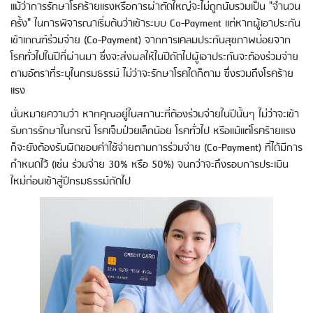
แม้ว่าการรักษาโรคร้ายแรงหรือการผ่าตัดใหญ่จะไม่ถูกนับรวมเป็น "จำนวน
ครั้ง" ในการพิจารณาเริ่มต้นว่าเข้าระบบ Co-Payment แต่หากผู้เอาประกัน
เข้าเกณฑ์ร่วมจ่าย (Co-Payment) จากการเคลมประกันสุขภาพบ่อยจาก
โรคทั่วไปในปีที่ผ่านมา ซึ่งจะส่งผลให้ในปีถัดไปผู้เอาประกันจะต้องร่วมจ่าย
ตามอัตราที่ระบุในกรมธรรม์ ไม่ว่าจะรักษาโรคใดก็ตาม ซึ่งรวมถึงโรคร้าย
แรง
นั่นหมายความว่า หากคุณอยู่ในสถานะที่ต้องร่วมจ่ายในปีนั้นๆ ไม่ว่าจะเข้า
รับการรักษาในกรณี โรคเจ็บป่วยเล็กน้อย โรคทั่วไป หรือแม้แต่โรคร้ายแรง
ก็จะยังต้องรับผิดชอบค่าใช้จ่ายตามการร่วมจ่าย (Co-Payment) ที่ได้มีการ
กำหนดไว้ (เช่น ร่วมจ่าย 30% หรือ 50%) จนกว่าจะถึงรอบการประเมิน
ใหม่ก่อนเข้าสู่ปีกรมธรรม์ถัดไป