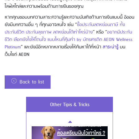
ไลฟ์สไตล์และความพร้อมด้านการเงินของคุณ
หากคุณชอบบทความสาระความรู้และความบันเทิงด้านการเงินแบบนี้ อิออน
Using AEON Cards - Cashing / Advanced
ยังมีบทความอื่น ๆ ที่คุณอาจสนใจ เช่น “
ซื้อประกันลดหย่อนภาษี ทั้ง
Cash Withdrawal
ประกันชีวิต ประกันสุขภาพ ลดหย่อนได้เท่าไหร่บ้าง
” หรือ “
อยากมีประกัน
ชีวิต เลือกยังไงให้โดนใจ แบบไหนที่คุ้มค่า by บัตรเครดิต AEON Wellness
Platinum
” และยังมีอีกหลากหลายเรื่องให้ค้นหาได้ที่หน้า
สาระน่ารู้
บน
เว็บไซต์ AEON
Back to list
Using AEON Cards - Using your Card
Other Tipis & Tricks
Securely