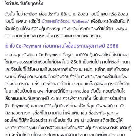
ใจทำประกันภัยทุกครั้ง
ดังนั้น ไม่ว่าจะเลือก ผ่อนประกัน 0% ผ่าน อิออน แฮปปี้ เพย์ หรือ อิออน
Using AEON Cards - Shopping (Abroad)
แฮปปี้ แพลน* หรือใช้
บัตรเครดิตอิออน Wellness
* เพื่อรับเครดิตเงินคืน ก็
ช่วยให้คุณได้รับความคุ้มครองสุขภาพ รวมทั้งลดภาระค่าใช้จ่าย และเพิ่ม
ความยืดหยุ่นทางการเงินในการวางแผนสุขภาพของคุณ
เข้าใจ Co-Payment ก่อนตัดสินใจซื้อประกันสุขภาพปี 2568
ประกันสุขภาพแบบ Co-Payment คือรูปแบบความคุ้มครองใหม่ที่เริ่มมีผล
ใช้กับกรมธรรม์ที่เข้าเงื่อนไขที่มีผลในปี 2568 เป็นต้นไป ภายใต้ข้อกำหนด
และเงื่อนไขที่ได้รับความเห็นชอบจากสำนักงาน คปภ. หลักการสำคัญของ
ระบบนี้ คือผู้เอาประกันจะต้องร่วมจ่ายค่ารักษาพยาบาลบางส่วนในแต่ละ
ครั้งที่มีการเคลม ซึ่งแม้จะช่วยลดค่าเบี้ยประกัน แต่ก็อาจเพิ่มภาระค่าใช้จ่าย
Using AEON Cards - Shopping (Online)
ในยามเจ็บป่วยโดยเฉพาะในกรณีที่มีการเคลมบ่อย ดังนั้น ก่อนตัดสินใจ
เลือกแผนประกันสุขภาพปี 2568 ควรพิจารณาทั้ง เงื่อนไขการร่วมจ่าย
(Co-Payment) ขอบเขตความคุ้มครองที่ตอบโจทย์สุขภาพของคุณ การ
เลือกช่องทางการซื้อที่ได้ความคุ้มค่าเพิ่มเติม เช่น ซื้อประกันสุขภาพ
ออนไลน์ที่มีสิทธิ์ผ่อนชำระค่าเบี้ยประกัน 0% ผ่านบัตรเครดิตหรือผู้ให้
บริการทางการเงิน ซึ่งการวางแผนทั้งด้านความคุ้มครองและการเงินควบคู่
กัน จะช่วยให้คุณได้รับประโยชน์สูงสุดจากประกันสุขภาพที่เหมาะสมกับ