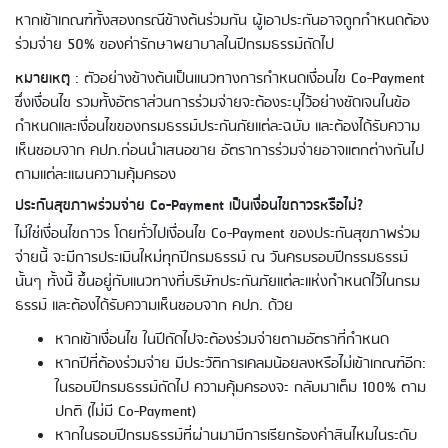
หากเข้าเกณฑ์ทั้งสองกรณีข้างต้นร่วมกัน ผู้เอาประกันอาจถูกกำหนดต้อง
ร่วมจ่าย 50% ของค่ารักษาพยาบาลในปีกรมธรรม์ถัดไป
หมายเหตุ
: ตัวอย่างข้างต้นเป็นแนวทางการกำหนดเงื่อนไข Co-Payment
ซึ่งเงื่อนไข รวมทั้งอัตราส่วนการร่วมจ่ายจะต้องระบุไว้อย่างชัดเจนในข้อ
กำหนดและเงื่อนไขของกรมธรรม์ประกันภัยแต่ละฉบับ และต้องได้รับความ
เห็นชอบจาก คปภ.ก่อนนำเสนอขาย อัตราการร่วมจ่ายอาจแตกต่างกันไป
ตามแต่ละแผนความคุ้มครอง
ประกันสุขภาพร่วมจ่าย Co-Payment เป็นเงื่อนไขถาวรหรือไม่?
ไม่ใช่เงื่อนไขถาวร โดยทั่วไปเงื่อนไข Co-Payment ของประกันสุขภาพร่วม
จ่ายนี้ จะมีการประเมินใหม่ทุกปีกรมธรรม์ ณ ​วันครบรอบปีกรรมธรรม์
นั้นๆ ทั้งนี้ ขึ้นอยู่กับแนวทางที่บริษัทประกันภัยแต่ละแห่งกำหนดไว้ในกรม
ธรรม์ และต้องได้รับความเห็นชอบจาก คปภ. ด้วย
หากเข้าเงื่อนไข ในปีถัดไปจะต้องร่วมจ่ายตามอัตราที่กำหนด
หากปีที่ต้องร่วมจ่าย มีประวัติการเคลมน้อยลงหรือไม่เข้าเกณฑ์อีก:
ในรอบปีกรมธรรม์ถัดไป ความคุ้มครองจะ กลับมาเต็ม 100% ตาม
ปกติ (ไม่มี Co-Payment)
หากในรอบปีกรมธรรม์ที่ผ่านมามีการเรียกร้องค่าสินไหมในระดับ