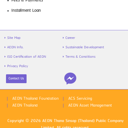
Fees & Payments
รู้จัก “สินเชื่อส่วนบุคคล” ตัวช่วยเงิน
Installment Loan
ขาดมือ พร้อมวิธีใช้ให้คุ้ม และไม่เป็นหนี้ซ้ำ
Site Map
Career
AEON Info.
Sustainable Development
ISO Certification of AEON
Terms & Conditions
Privacy Policy
Contact Us
ไข้หวัดใหญ่สายพันธุ์ A VS B ต่างกันยัง
ไง พร้อมวิธีป้องกันก่อนป่วย
AEON Thailand Foundation
ACS Servicing
AEON Thailand
AEON Asset Management
Copyright © 2026 AEON Thana Sinsap (Thailand) Public Company
Limited. All rights reserved.