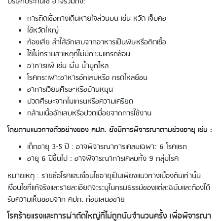
บริษัทประกันใช้ อาจรวมถึง:
การติดเชื้อทางเดินหายใจส่วนบน เช่น หวัด เจ็บคอ
ไข้หวัดใหญ่
ท้องเสีย ลำไส้อักเสบจากอาหารเป็นพิษหรือติดเชื้อ
ไข้ไม่ทราบสาเหตุที่ไม่มีภาวะแทรกซ้อน
อาการแพ้ เช่น ผื่น น้ำมูกไหล
โรคกระเพาะอาหารอักเสบหรือ กรดไหลย้อน
อาการเวียนศีรษะหรือบ้านหมุน
ปวดศีรษะจากไมเกรนหรือความเครียด
กล้ามเนื้ออักเสบหรือปวดเมื่อยจากการใช้งาน
โดยตามแนวทางตัวอย่างของ คปภ. ยังมีการพิจารณาตามช่วงอายุ เช่น :
เด็กอายุ 3-5 ปี : อาจพิจารณาการเคลมเฉพาะ 6 โรคแรก
อายุ 6 ปีขึ้นไป : อาจพิจารณาการเคลมทั้ง 9 กลุ่มโรค
หมายเหตุ : รายชื่อโรคและเงื่อนไขอายุเป็นเพียงแนวทางเบื้องต้นเท่านั้น
เงื่อนไขที่แท้จริงและรายละเอียดจะระบุในกรมธรรม์ของแต่ละฉบับและต้องได้
รับความเห็นชอบจาก คปภ. ก่อนเสนอขาย
โรคร้ายแรงและการผ่าตัดใหญ่ที่ไม่ถูกนับจำนวนครั้ง เพื่อพิจารณา