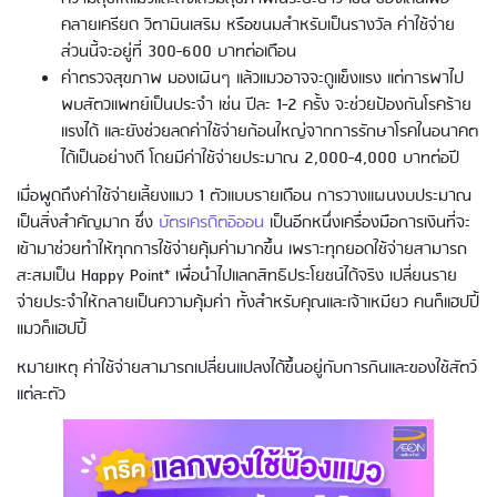
คลายเครียด วิตามินเสริม หรือขนมสำหรับเป็นรางวัล ค่าใช้จ่าย
ส่วนนี้จะอยู่ที่ 300-600 บาทต่อเดือน
ค่าตรวจสุขภาพ มองเผินๆ แล้วแมวอาจจะดูแข็งแรง แต่การพาไป
พบสัตวแพทย์เป็นประจำ เช่น ปีละ 1-2 ครั้ง จะช่วยป้องกันโรคร้าย
แรงได้ และยังช่วยลดค่าใช้จ่ายก้อนใหญ่จากการรักษาโรคในอนาคต
ได้เป็นอย่างดี โดยมีค่าใช้จ่ายประมาณ 2,000-4,000 บาทต่อปี
เมื่อพูดถึงค่าใช้จ่ายเลี้ยงแมว 1 ตัวแบบรายเดือน การวางแผนงบประมาณ
เป็นสิ่งสำคัญมาก ซึ่ง
บัตรเครดิตอิออน
เป็นอีกหนึ่งเครื่องมือการเงินที่จะ
เข้ามาช่วยทำให้ทุกการใช้จ่ายคุ้มค่ามากขึ้น เพราะทุกยอดใช้จ่ายสามารถ
สะสมเป็น Happy Point* เพื่อนำไปแลกสิทธิประโยชน์ได้จริง เปลี่ยนราย
จ่ายประจำให้กลายเป็นความคุ้มค่า ทั้งสำหรับคุณและเจ้าเหมียว คนก็แฮปปี้
แมวก็แฮปปี้
หมายเหตุ ค่าใช้จ่ายสามารถเปลี่ยนแปลงได้ขึ้นอยู่กับการกินและของใช้สัตว์
แต่ละตัว