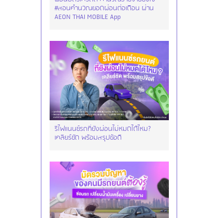
#สอนคำนวณยอดผ่อนต่อเดือน ผ่าน
AEON THAI MOBILE App
รีไฟแนนซ์รถที่ยังผ่อนไม่หมดได้ไหม?
เคลียร์ชัด พร้อมสรุปข้อดี