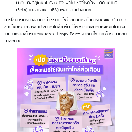
น้องแมวอายุเกิน 4 เดือน ควรพาไปตรวจโรคไวรัสลิวคีเมียแมว
(FeLV) และเอดส์แมว (FIV) เพื่อความปลอดภัย
การใช้บัตรเครดิตอิออน *สำหรับค่าใช้จ่ายก้อนแรกในการเลี้ยงแมว 1 ตัว จะ
ช่วยให้คุณจัดการงบประมาณได้ง่ายขึ้น ไม่ต้องควักเงินสดทั้งหมดในครั้ง
เดียว แถมยังได้รับคะแนนสะสม Happy Point* จากค่าใช้จ่ายเลี้ยงแมวกลับ
มาอีกด้วย