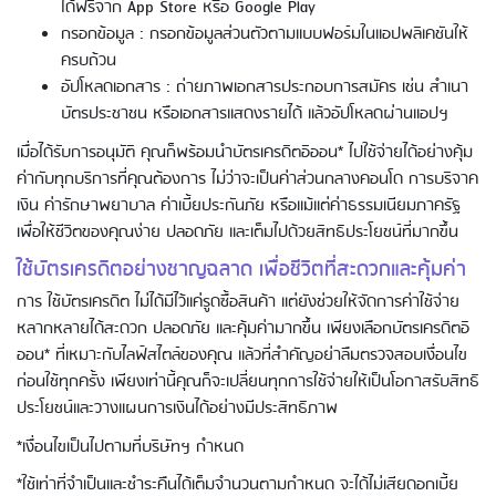
ได้ฟรีจาก App Store หรือ Google Play
กรอกข้อมูล : กรอกข้อมูลส่วนตัวตามแบบฟอร์มในแอปพลิเคชันให้
ครบถ้วน
อัปโหลดเอกสาร : ถ่ายภาพเอกสารประกอบการสมัคร เช่น สำเนา
บัตรประชาชน หรือเอกสารแสดงรายได้ แล้วอัปโหลดผ่านแอปฯ
เมื่อได้รับการอนุมัติ คุณก็พร้อมนำบัตรเครดิตอิออน* ไปใช้จ่ายได้อย่างคุ้ม
ค่ากับทุกบริการที่คุณต้องการ ไม่ว่าจะเป็นค่าส่วนกลางคอนโด การบริจาค
Using AEON Cards - Shopping (Online)
เงิน ค่ารักษาพยาบาล ค่าเบี้ยประกันภัย หรือแม้แต่ค่าธรรมเนียมภาครัฐ
เพื่อให้ชีวิตของคุณง่าย ปลอดภัย และเต็มไปด้วยสิทธิประโยชน์ที่มากขึ้น
ใช้บัตรเครดิตอย่างชาญฉลาด เพื่อชีวิตที่สะดวกและคุ้มค่า
การ ใช้บัตรเครดิต ไม่ได้มีไว้แค่รูดซื้อสินค้า แต่ยังช่วยให้จัดการค่าใช้จ่าย
หลากหลายได้สะดวก ปลอดภัย และคุ้มค่ามากขึ้น เพียงเลือกบัตรเครดิตอิ
ออน* ที่เหมาะกับไลฟ์สไตล์ของคุณ แล้วที่สำคัญอย่าลืมตรวจสอบเงื่อนไข
ก่อนใช้ทุกครั้ง เพียงเท่านี้คุณก็จะเปลี่ยนทุกการใช้จ่ายให้เป็นโอกาสรับสิทธิ
ประโยชน์และวางแผนการเงินได้อย่างมีประสิทธิภาพ
*เงื่อนไขเป็นไปตามที่บริษัทฯ กำหนด
Using AEON Cards - Cashing / Advanced
Cash Withdrawal
*ใช้เท่าที่จำเป็นและชำระคืนได้เต็มจำนวนตามกำหนด จะได้ไม่เสียดอกเบี้ย