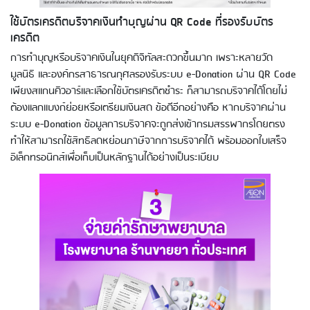
ใช้บัตรเครดิตบริจาคเงินทำบุญผ่าน QR Code ที่รองรับบัตร
เครดิต
การทำบุญหรือบริจาคเงินในยุคดิจิทัลสะดวกขึ้นมาก เพราะหลายวัด
มูลนิธิ และองค์กรสาธารณกุศลรองรับระบบ e-Donation ผ่าน QR Code
เพียงสแกนคิวอาร์และเลือกใช้บัตรเครดิตชำระ ก็สามารถบริจาคได้โดยไม่
ต้องแลกแบงก์ย่อยหรือเตรียมเงินสด ข้อดีอีกอย่างคือ หากบริจาคผ่าน
ระบบ e-Donation ข้อมูลการบริจาคจะถูกส่งเข้ากรมสรรพากรโดยตรง
ทำให้สามารถใช้สิทธิลดหย่อนภาษีจากการบริจาคได้ พร้อมออกใบเสร็จ
อิเล็กทรอนิกส์เพื่อเก็บเป็นหลักฐานได้อย่างเป็นระเบียบ