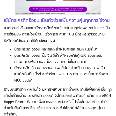
ใช้บัตรเครดิตอิออน เป็นตัวช่วยเพิ่มความคุ้มทุกการใช้จ่าย
หากคุณกำลังมองหาบัตรเครดิตที่ตอบโจทย์ครบทุกไลฟ์สไตล์ ไม่ว่าจะเป็น
การช้อปปิง การผ่อนชำระ หรือการสะสมคะแนน บัตรเครดิตอิออน* มี
หลากหลายประเภทให้คุณเลือก เช่น
บัตรเครดิต อิออน คลาสสิค สำหรับสายสะสมคะแนนคุ้ม*
บัตรเครดิต อิออน เอ็มเจน วีซ่า สำหรับสายดูหนัง รับบัตรชม
ภาพยนตร์ฟรีเดือนละที่นั่ง และ อีกที่นั่งในเดือนเกิด*
บัตรเครดิต อิออน เวลล์เนส แพลทินัม* สำหรับสายสุขภาพ รับ
เครดิตเงินคืนเมื่อชำระค่ารักษาพยาบาล ค่ายา และเบี้ยประกันตาม
MCC Code*
โดยบัตรเครดิตแต่ละใบก็จะมีสิทธิพิเศษที่แตกต่างกันตามไลฟ์สไตล์ เช่น ทุก
การใช้จ่ายผ่าน บัตรเครดิตอิออน* จะได้รับสิทธิพิเศษมากมาย เช่น AEON
Happy Point* ที่สะสมเพื่อแลกของรางวัล หรือโปรโมชั่นผ่อนชำระ 0%*
สำหรับสินค้าและบริการที่ร่วมรายการ ทำให้ทุกค่าใช้จ่ายของคุณคุ้มค่า
กว่าที่เคย