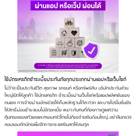
ใช้บัตรเครดิตชำระเบี้ยประกันภัยทุกประเภทผ่านแอปหรือเว็บไซต์
ไม่ว่าจะเป็นประกันชีวิต สุขภาพ รถยนต์ หรือทรัพย์สิน บริษัทประกันส่วน
ใหญ่เปิดให้ลูกค้า ใช้บัตรเครดิต ชำระเบี้ยผ่านเว็บไซต์หรือแอปพลิเคชันของ
ตนเอง การจ่ายผ่านบัตรช่วยให้เก็บหลักฐานได้สะดวก และบางโปรโมชั่นยัง
ให้สิทธิ์ผ่อนชำระแบบไม่มีดอกเบี้ย เหมาะกับคนที่ต้องการดูแลความ
คุ้มครองของตัวเองและครอบครัวโดยไม่ต้องจ่ายเงินก้อนใหญ่ อย่าลืมตรวจ
สอบรอบตัดบัตรเพื่อจัดการกระแสเงินสดให้สมดุล