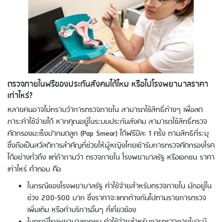
ตรวจภายในฟรีของประกันสังคมได้ไหม หรือไปโรงพยาบาลราคา
เท่าไหร่?
หลายคนอาจไม่ทราบว่าการตรวจภายใน สามารถใช้สิทธิ์ต่างๆ เพื่อลด
ภาระค่าใช้จ่ายได้ หากคุณอยู่ในระบบประกันสังคม สามารถใช้สิทธิ์ตรวจ
คัดกรองมะเร็งปากมดลูก (Pap Smear) ได้ฟรีปีละ 1 ครั้ง ตามสิทธิที่ระบุ
ซึ่งถือเป็นสวัสดิการสำคัญที่ช่วยให้ผู้หญิงไทยเข้ารับการตรวจคัดกรองโรค
ได้อย่างทั่วถึง แต่ถ้าถามว่า ตรวจภายใน โรงพยาบาลรัฐ หรือเอกชน ราคา
เท่าไหร่ คำตอบ คือ
Using AEON Cards - Shopping
(Domestic)
ในกรณีของโรงพยาบาลรัฐ ค่าใช้จ่ายสำหรับตรวจภายใน มักอยู่ใน
ช่วง 200-500 บาท ซึ่งราคาจะแตกต่างกันไปตามรายการตรวจ
เพิ่มเติม หรือค่าบริการอื่นๆ ที่เกี่ยวข้อง