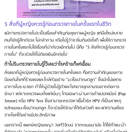
5 สิ่งที่ผู้หญิงควรรู้ก่อนตรวจภายในครั้งแรกในชีวิต
แม้การตรวจภายในจะเป็นเรื่องสำคัญต่อสุขภาพผู้หญิง แต่มือใหม่หลาย
คนก็ยังรู้สึกกังวล ไม่กล้าถาม หรือไม่รู้ว่าจะเริ่มต้นยังไงดี เพื่อให้การตรวจ
ภายในครั้งแรกไม่ใช่เรื่องที่น่ากังวลอีกต่อไป นี่คือ “5 สิ่งที่ควรรู้ก่อนตรวจ
ภายใน” ที่จะช่วยให้ไม่ต้องเขินอีกต่อไป
ถ้าไม่รีบตรวจภายในรู้ไว้เลยว่าโรคร้ายก็แค่เอื้อม
สิ่งแรกที่ผู้หญิงควรรู้ก่อนตรวจภายในครั้งแรก คือความสำคัญของการ
ป้องกันโรคที่ร้ายแรงและใกล้ตัวอย่าง “มะเร็งปากมดลูก” ซึ่งมักไม่แสดง
อาการในระยะแรก ทำให้ผู้ป่วยไม่รู้ตัวและโรคอาจลุกลามจนยากต่อการ
รักษา แต่หากตรวจพบตั้งแต่เนิ่นๆ โดยเฉพาะผ่านการทำแปปสเมียร์ (Pap
Smear) หรือ HPV Test ซึ่งสามารถตรวจหาเชื้อไวรัส HPV ที่เป็นสาเหตุ
หลักของมะเร็งปากมดลูก ก็จะช่วยให้รักษาได้ทันท่วงที และลดความเสี่ยง
จากโรคได้อย่างมีประสิทธิภาพ
นอกจากนี้ แพทย์หญิงอรญา วงศ์วิวัฒน์ จากกรมอนามัย ได้ให้คำแนะนำ