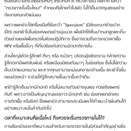
หนึ่งในความกังวลอันดับต้นๆ เกี่ยวกับการ ตรวจภายใน คือคำถามที่ว่า
“ตรวจภายในเจ็บไหม?” คำตอบคือโดยทั่วไปแล้ว ไม่ได้เจ็บปวดรุนแรงอย่าง
ที่หลายคนกลัวแน่นอน
เพราะแพทย์จะใช้เครื่องมือที่เรียกว่า “Speculum” (มีลักษณะคล้ายปาก
เป็ด) สอดเข้าไปในช่องคลอดอย่างนุ่มนวล เพื่อเปิดให้เห็นปากมดลูกและเก็บ
ตัวอย่างเซลล์เพื่อตรวจในห้องปฏิบัติการ ซึ่งอาจรวมถึงการตรวจหาเชื้อ
HPV หรือเชื้ออื่นๆ ที่เกี่ยวข้องกับความผิดปกติภายใน
ส่วนใหญ่แล้วจะรู้สึกแค่ ตึงๆ หรือ หน่วงๆ บริเวณอุ้งเชิงกราน คล้ายความ
รู้สึกเวลามีเพศสัมพันธ์ หรือเหมือนมีแรงดันเบาๆ ในช่องท้อง ซึ่งไม่ใช่ความ
เจ็บปวดแบบทรมาน และหากคุณสามารถผ่อนคลายกล้ามเนื้อ และเข้าใจขั้น
ตอนล่วงหน้า จะช่วยให้รู้สึกสบายขึ้นมากขึ้นกว่าเดิม
แต่ถ้ารู้สึกเจ็บมากผิดปกติ หรือไม่สบายตัวอย่างรุนแรง ควรแจ้งแพทย์
ทันที เพราะอาจเป็นสัญญาณของภาวะผิดปกติ เช่น ช่องคลอดอักเสบ
การติดเชื้อ หรือซีสต์ ซึ่งแพทย์จะสามารถประเมินและให้คำแนะนำเพิ่มเติมได้
อย่างเหมาะสมในลำดับถัดไป
เวลาที่เหมาะสมคือเมื่อไหร่ ถึงควรจะเริ่มตรวจภายในได้?
การเลือกช่วงเวลาที่เหมาะสมสำหรับการตรวจภายในมีส่วนสำคัญอย่างยิ่ง