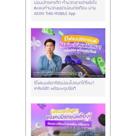
ผ่อนบัตรเครดิต คำนวณรายจ่ายยังไง
#สอนคำนวณยอดผ่อนต่อเดือน ผ่าน
AEON THAI MOBILE App
รีไฟแนนซ์รถที่ยังผ่อนไม่หมดได้ไหม?
เคลียร์ชัด พร้อมสรุปข้อดี