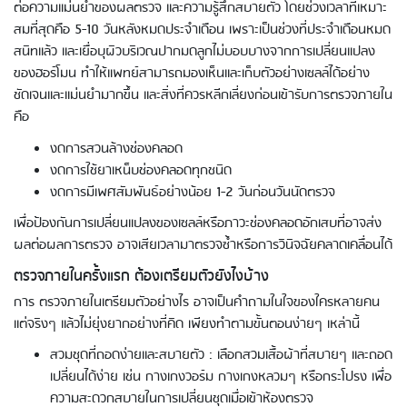
ต่อความแม่นยำของผลตรวจ และความรู้สึกสบายตัว โดยช่วงเวลาที่เหมาะ
สมที่สุดคือ 5-10 วันหลังหมดประจำเดือน เพราะเป็นช่วงที่ประจำเดือนหมด
สนิทแล้ว และเยื่อบุผิวบริเวณปากมดลูกไม่บอบบางจากการเปลี่ยนแปลง
ของฮอร์โมน ทำให้แพทย์สามารถมองเห็นและเก็บตัวอย่างเซลล์ได้อย่าง
ชัดเจนและแม่นยำมากขึ้น และสิ่งที่ควรหลีกเลี่ยงก่อนเข้ารับการตรวจภายใน
คือ
งดการสวนล้างช่องคลอด
งดการใช้ยาเหน็บช่องคลอดทุกชนิด
งดการมีเพศสัมพันธ์อย่างน้อย 1-2 วันก่อนวันนัดตรวจ
เพื่อป้องกันการเปลี่ยนแปลงของเซลล์หรือภาวะช่องคลอดอักเสบที่อาจส่ง
ผลต่อผลการตรวจ อาจเสียเวลามาตรวจซ้ำหรือการวินิจฉัยคลาดเคลื่อนได้
ตรวจภายในครั้งแรก ต้องเตรียมตัวยังไงบ้าง
การ ตรวจภายในเตรียมตัวอย่างไร อาจเป็นคำถามในใจของใครหลายคน
แต่จริงๆ แล้วไม่ยุ่งยากอย่างที่คิด เพียงทำตามขั้นตอนง่ายๆ เหล่านี้
สวมชุดที่ถอดง่ายและสบายตัว : เลือกสวมเสื้อผ้าที่สบายๆ และถอด
เปลี่ยนได้ง่าย เช่น กางเกงวอร์ม กางเกงหลวมๆ หรือกระโปรง เพื่อ
ความสะดวกสบายในการเปลี่ยนชุดเมื่อเข้าห้องตรวจ