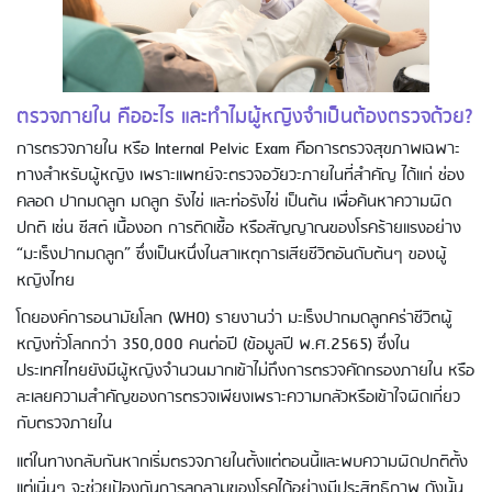
ตรวจภายใน คืออะไร และทำไมผู้หญิงจำเป็นต้องตรวจด้วย?
การตรวจภายใน หรือ Internal Pelvic Exam คือการตรวจสุขภาพเฉพาะ
ทางสำหรับผู้หญิง เพราะแพทย์จะตรวจอวัยวะภายในที่สำคัญ ได้แก่ ช่อง
คลอด ปากมดลูก มดลูก รังไข่ และท่อรังไข่ เป็นต้น เพื่อค้นหาความผิด
ปกติ เช่น ซีสต์ เนื้องอก การติดเชื้อ หรือสัญญาณของโรคร้ายแรงอย่าง
“มะเร็งปากมดลูก” ซึ่งเป็นหนึ่งในสาเหตุการเสียชีวิตอันดับต้นๆ ของผู้
หญิงไทย
โดยองค์การอนามัยโลก (WHO) รายงานว่า มะเร็งปากมดลูกคร่าชีวิตผู้
หญิงทั่วโลกกว่า 350,000 คนต่อปี (ข้อมูลปี พ.ศ.2565) ซึ่งใน
ประเทศไทยยังมีผู้หญิงจำนวนมากเข้าไม่ถึงการตรวจคัดกรองภายใน หรือ
ละเลยความสำคัญของการตรวจเพียงเพราะความกลัวหรือเข้าใจผิดเกี่ยว
กับตรวจภายใน
แต่ในทางกลับกันหากเริ่มตรวจภายในตั้งแต่ตอนนี้และพบความผิดปกติตั้ง
แต่เนิ่นๆ จะช่วยป้องกันการลุกลามของโรคได้อย่างมีประสิทธิภาพ ดังนั้น