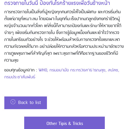
ตรวจภายในวันนี้ ป้องกันโรคร้ายแรงเพื่อวันข้างหน้า
การตรวจภายในเป็นสิ่งที่ผู้หญิงทุกคนควรใส่ใจเป็นพิเศษ และควรเริ่มต้น
ตั้งแต่อายุที่เหมาะสม โดยเฉพาะในยุคที่มะเร็งปากมดลูกยังคงคร่าชีวิตผู้
หญิงจำนวนมากทั่วโลก แต่สิ่งนี้ก็สามารถป้องกันและรักษาให้หายขาดได้
ง่ายๆ เพียงเริ่มต้นตรวจภายใน ซึ่งการรู้ข้อมูลเบื้องต้นและเข้าใจว่าตรวจ
ภายในเตรียมตัวอย่างไร จะช่วยให้พร้อมสำหรับการตรวจครั้งแรกและลด
ความกังวลลงได้มาก อย่าปล่อยให้ความกลัวหรือความประหม่ามาขัดขวาง
Using AEON Cards - Cashing / Advanced
Cash Withdrawal
การดูแลสุขภาพที่สำคัญที่สุด เพราะสุขภาพที่ดีคือรากฐานของชีวิตที่มี
ความสุข
ขอบคุณข้อมูลจาก :
WHO
,
กรมอนามัย กระทรวงสาธารณสุข
,
สปสช
,
กรมประชาสัมพันธ์
Back to list
Using AEON Cards - Using your Card
Other Tipis & Tricks
Securely