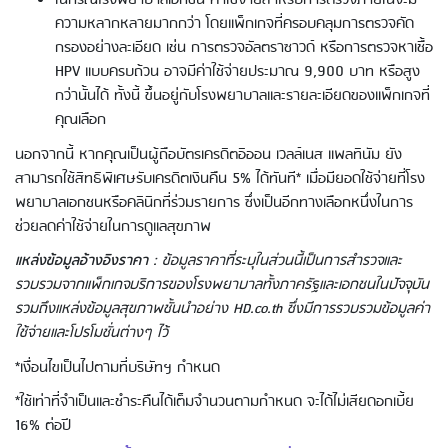
ในกรณีโรงพยาบาลเอกชน ค่าใช้จ่ายสำหรับการตรวจภายในจะมี
ความหลากหลายมากกว่า โดยแพ็กเกจที่ครอบคลุมการตรวจคัด
กรองอย่างละเอียด เช่น การตรวจอัลตราซาวด์ หรือการตรวจหาเชื้อ
HPV แบบครบถ้วน อาจมีค่าใช้จ่ายประมาณ 9,900 บาท หรือสูง
กว่านั้นได้ ทั้งนี้ ขึ้นอยู่กับโรงพยาบาลและรายละเอียดของแพ็กเกจที่
คุณเลือก
Using AEON Cards - Shopping (Abroad)
นอกจากนี้ หากคุณเป็นผู้ถือบัตรเครดิตอิออน เวลล์เนส แพลทินัม ยัง
สามารถใช้สิทธิพิเศษรับเครดิตเงินคืน 5% ได้ทันที* เมื่อมียอดใช้จ่ายที่โรง
พยาบาลเอกชนหรือคลินิกที่ร่วมรายการ ซึ่งเป็นอีกทางเลือกหนึ่งในการ
ช่วยลดค่าใช้จ่ายในการดูแลสุขภาพ
แหล่งข้อมูลอ้างอิงราคา
: ข้อมูลราคาที่ระบุในส่วนนี้เป็นการสำรวจและ
รวบรวมจากแพ็กเกจบริการของโรงพยาบาลทั้งภาครัฐและเอกชนในปัจจุบัน
รวมถึงแหล่งข้อมูลสุขภาพชั้นนำอย่าง HD.co.th ซึ่งมีการรวบรวมข้อมูลค่า
ใช้จ่ายและโปรโมชั่นต่างๆ ไว้
*เงื่อนไขเป็นไปตามที่บริษัทฯ กำหนด
Using AEON Cards - Shopping (Online)
*ใช้เท่าที่จำเป็นและชำระคืนได้เต็มจำนวนตามกำหนด จะได้ไม่เสียดอกเบี้ย
16% ต่อปี