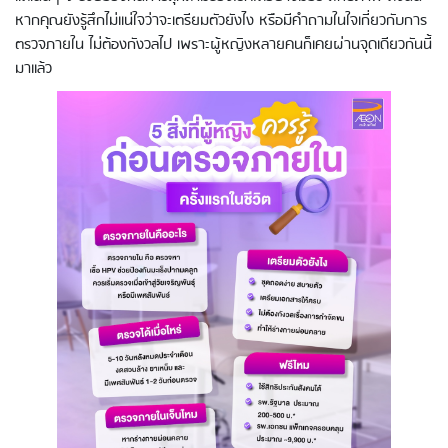
หากคุณยังรู้สึกไม่แน่ใจว่าจะเตรียมตัวยังไง หรือมีคำถามในใจเกี่ยวกับการ
ตรวจภายใน ไม่ต้องกังวลไป เพราะผู้หญิงหลายคนก็เคยผ่านจุดเดียวกันนี้
มาแล้ว