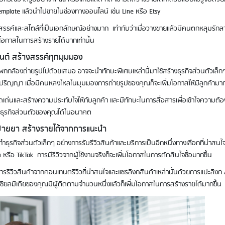
emplate แล้วนำไปขายในช่องทางออนไลน์​ เช่น Line หรือ Etsy
สรรค์และสไตล์ที่เป็นเอกลักษณ์อย่างมาก เท่ากับว่าเมื่อวางขายแล้วมีคนตกหลุมรักลา
มโอกาสในการสร้างรายได้มากเท่านั้น
นต์ สร้างสรรค์ทุกมุมมอง
พกกล้องถ่ายรูปไปด้วยเสมอ อาจจะนำทักษะพิเศษเหล่านี้มาใช้สร้างธุรกิจส่วนตัวเล็กๆ 
บปริญญา เมื่อมีคนหลงใหลในมุมมองการถ่ายรูปของคุณก็จะเพิ่มโอกาสให้มีลูกค้ามาก
เด่นและสร้างความประทับใจให้กับลูกค้า และมีทักษะในการสื่อสารเพื่อเข้าใจความต้
ายธุรกิจส่วนตัวของคุณได้ในอนาคต
ยป้ายยา สร้างรายได้จากการแนะนำ
ทำธุรกิจส่วนตัวเล็กๆ อย่างการรับรีวิวสินค้าและบริการเป็นอีกหนึ่งทางเลือกที่น่าสน
 หรือ TikTok การมีรีวิวจากผู้ใช้งานจริงก็จะเพิ่มโอกาสในการตัดสินใจซื้อมากขึ้น
วิวสินค้าจากคอนเทนต์รีวิวที่น่าสนใจและแชร์ลิงก์สินค้าเหล่านั้นด้วยการแปะลิงก์ A
าโซเชียลมีเดียของคุณมีผู้ติดตามจำนวนหนึ่งแล้วก็เพิ่มโอกาสในการสร้างรายได้มากขึ้น