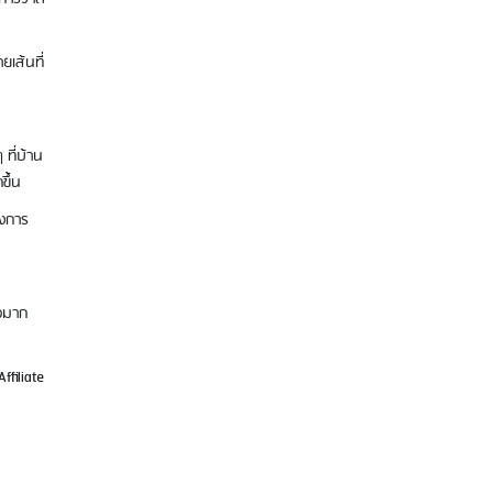
ยเส้นที่
ไข้หวัดใหญ่สายพันธุ์ A VS B ต่างกันยัง
ที่บ้าน
ไง พร้อมวิธีป้องกันก่อนป่วย
ขึ้น
องการ
ใจมาก
ffiliate
ดูหนังฟรีทุกเดือน 1 สิทธิ์ วันเกิดเพิ่มอีก
1 สิทธิ์ ด้วยบัตรเครดิต AEON M GEN
VISA