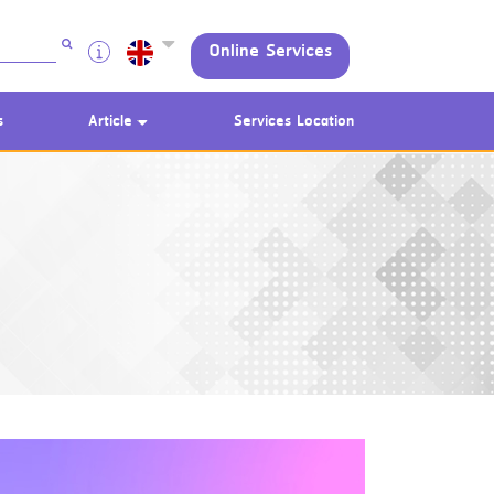
Online Services
s
Article
Services Location
Using AEON Cards - Shopping
(Domestic)