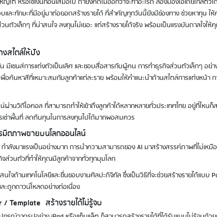
รใหญ่โต หรือใช้เงินก้อนเสมอไป ถ้ายังคิดไม่ออกว่าจะทำอะไรดี ลองมองไอเดียใกล้ตัวได
ละทักษะที่มีอยู่มาต่อยอดสร้างรายได้ ที่สำคัญทุกวันนี้ยังมีช่องทาง ช่วยหาทุน ให้ค
ุรกิจส่วนตัวเล็กๆ ที่น่าสนใจ ลงทุนไม่เยอะ แต่สร้างรายได้จริง พร้อมเป็นแรงบันดาลใจให้
างสไตล์ให้ปัง
น มีเซนส์การแต่งตัวเป็นเลิศ และชอบสื่อสารกับผู้คน การทำธุรกิจส่วนตัวเล็กๆ อย่าง 
 เพื่อค้นหาสีที่เหมาะสมกับลูกค้าแต่ละราย พร้อมให้คำแนะนำด้านสไตล์การแต่งหน้า ก
น์ผ่านวิดีโอคอล ที่สามารถทำให้เข้าถึงลูกค้าได้หลากหลายทั่วประเทศไทย อยู่ที่ไหนก
ยการเช่าพื้นที่ ลดต้นทุนในการลงทุนไปได้มากพอสมควร
เนรมิตภาพขายบนโลกออนไลน์
LL·E กำลังมาแรงเป็นอย่างมาก การนำความสามารถของ AI มาสร้างสรรค์ภาพที่ไม่เหมื
่วนตัวที่ทำให้คุณมีลูกค้าจากทั่วทุกมุมโลก
มสนใจด้านเทคโนโลยีและชื่นชอบงานศิลปะดิจิทัล ซึ่งเป็นวิธีที่จะช่วยสร้างรายได้แบบ P
และถูกดาวน์โหลดอย่างต่อเนื่อง
 / Template สร้างรายได้ไม่รู้จบ
อุปกรณ์วาดรูปอย่าง iPad หรือแท็บแล็ต ก็สามารถสร้างรายได้ที่ได้รับแบบไม่รู้จบด้