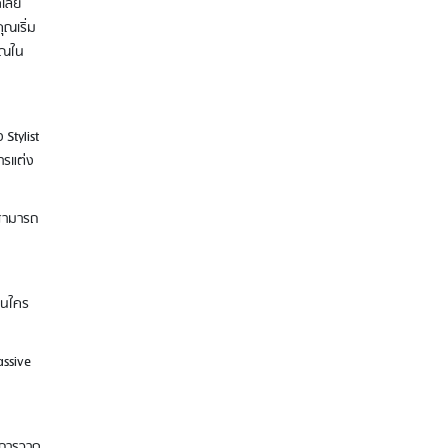
้เลย
ุณเริ่ม
คุณใน
ดาวน์โหลดฟรี! 4 แอปการเงินที่ต้องมีติด
เครื่องเอาไว้
Stylist
ารแต่ง
็สามารถ
อนใคร
รู้จัก “สินเชื่อส่วนบุคคล” ตัวช่วยเงิน
ขาดมือ พร้อมวิธีใช้ให้คุ้ม และไม่เป็นหนี้ซ้ำ
assive
วยการวาด