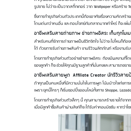
รูปขาย ไม่ว่าจะเป็นวาดสติ๊กเกอร์ วาด Wallpaper หรือสร้าง T
ซึ่งการทำธุรกิจส่วนตัวประเภทนี้ต้องอาศัยเรื่องความคิดสร้าง
โดนเด่นกว่าคนอื่น และตอบโจทย์กับตลาดมากเท่าไหร่ ก็จะเพิ่
อาชีพเสริมสายถ่ายภาพ ช่างภาพอิสระ เก็บทุกโมเม
สำหรับคนที่รักการถ่ายภาพเป็นชีวิตจิตใจ ไม่ว่าจะไปไหนก็ต้อง
ได้ ด้วยการรับถ่ายภาพสินค้า งานรีวิวผลิตภัณฑ์ หรืองานรั
โดยการทำธุรกิจส่วนตัวอย่างช่างภาพอิสระ ต้องมีผลงานที่โดด
ของลูกค้า ก็จะช่วยให้คุณมีฐานลูกค้าที่มั่นคงและสามารถขย
อาชีพเสริมสายพูด Affiliate Creator นักรีวิวสา
ถ้าคุณเป็นคนหนึ่งที่มีความมั่นใจในการพูด โน้มน้าวใจเก่งการ
เพราะยุคนี้ใครๆ ก็เริ่มชอปปิ้งออนไลน์ทั้งทาง Shoppe, Lazada
โดยการทำธุรกิจส่วนตัวเล็กๆ นี้ คุณสามารถสร้างรายได้จากการรี
เมื่อมีลูกค้าซื้อสินค้าผ่านลิงก์ก็จะได้รับค่าคอมมิชชัน หากว่