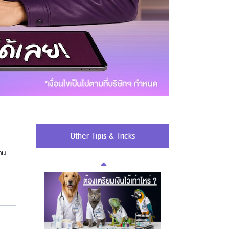
Using AEON Cards - Cashing /
Advanced Cash Withdrawal
Using AEON Cards - Using your Card
Securely
Other Tipis & Tricks
่าน