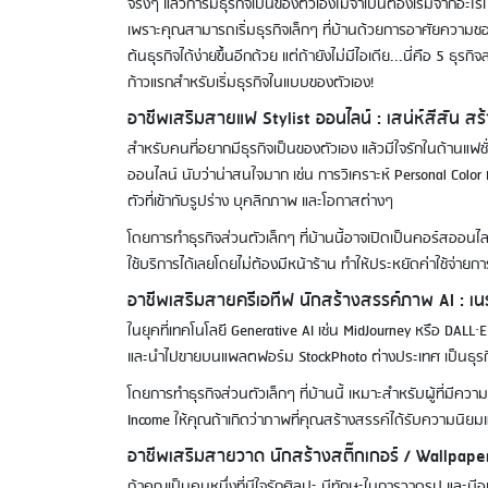
จริงๆ แล้วการมีธุรกิจเป็นของตัวเองไม่จำเป็นต้องเริ่มจากอะไ
เพราะคุณสามารถเริ่มธุรกิจเล็กๆ ที่บ้านด้วยการอาศัยความชอบแ
ต้นธุรกิจได้ง่ายขึ้นอีกด้วย แต่ถ้ายังไม่มีไอเดีย...นี่คือ 5 ธ
ก้าวแรกสำหรับเริ่มธุรกิจในแบบของตัวเอง!
อาชีพเสริมสายแฟ Stylist ออนไลน์ : เสน่ห์สีสัน สร้
สำหรับคนที่อยากมีธุรกิจเป็นของตัวเอง แล้วมีใจรักในด้านแฟชั่
ออนไลน์ นับว่าน่าสนใจมาก เช่น การวิเคราะห์ Personal Color
ตัวที่เข้ากับรูปร่าง บุคลิกภาพ และโอกาสต่างๆ
โดยการทำธุรกิจส่วนตัวเล็กๆ ที่บ้านนี้อาจเปิดเป็นคอร์สออนไล
ใช้บริการได้เลยโดยไม่ต้องมีหน้าร้าน ทำให้ประหยัดค่าใช้จ่า
อาชีพเสริมสายครีเอทีฟ นักสร้างสรรค์ภาพ AI : 
ในยุคที่เทคโนโลยี Generative AI เช่น MidJourney หรือ DA
และนำไปขายบนแพลตฟอร์ม StockPhoto ต่างประเทศ เป็นธุรกิจส
โดยการทำธุรกิจส่วนตัวเล็กๆ ที่บ้านนี้ เหมาะสำหรับผู้ที่มีควา
Income ให้คุณถ้าเกิดว่าภาพที่คุณสร้างสรรค์ได้รับความนิยม
อาชีพเสริมสายวาด นักสร้างสติ๊กเกอร์ / Wallpaper
ถ้าคุณเป็นคนหนึ่งที่มีใจรักศิลปะ มีทักษะในการวาดรูป และมี