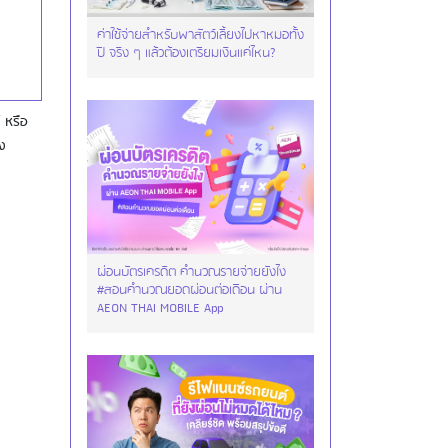
ค่าใช้จ่ายสำหรับพาสัตว์เลี้ยงไปหาหมอทั้ง
ปี จริง ๆ แล้วต้องเตรียมเงินแค่ไหน?
" หรือ
ง
ผ่อนบัตรเครดิต คำนวณรายจ่ายยังไง
#สอนคำนวณยอดผ่อนต่อเดือน ผ่าน
AEON THAI MOBILE App