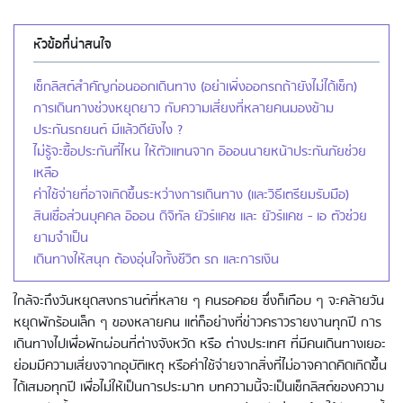
หัวข้อที่น่าสนใจ
เช็กลิสต์สำคัญก่อนออกเดินทาง (อย่าเพิ่งออกรถถ้ายังไม่ได้เช็ก)
การเดินทางช่วงหยุดยาว กับความเสี่ยงที่หลายคนมองข้าม
ประกันรถยนต์ มีแล้วดียังไง ?
ไม่รู้จะซื้อประกันที่ไหน ให้ตัวแทนจาก อิออนนายหน้าประกันภัยช่วย
เหลือ
ค่าใช้จ่ายที่อาจเกิดขึ้นระหว่างการเดินทาง (และวิธีเตรียมรับมือ)
สินเชื่อส่วนบุคคล อิออน ดิจิทัล ยัวร์แคช และ ยัวร์แคช - เอ ตัวช่วย
ยามจำเป็น
เดินทางให้สนุก ต้องอุ่นใจทั้งชีวิต รถ และการเงิน
ใกล้จะถึงวันหยุดสงกรานต์ที่หลาย ๆ คนรอคอย ซึ่งก็เกือบ ๆ จะคล้ายวัน
หยุดพักร้อนเล็ก ๆ ของหลายคน แต่ก็อย่างที่ข่าวคราวรายงานทุกปี การ
เดินทางไปเพื่อพักผ่อนที่ต่างจังหวัด หรือ ต่างประเทศ ที่มีคนเดินทางเยอะ
ย่อมมีความเสี่ยงจากอุบัติเหตุ หรือค่าใช้จ่ายจากสิ่งที่ไม่อาจคาดคิดเกิดขึ้น
ได้เสมอทุกปี เพื่อไม่ให้เป็นการประมาท บทความนี้จะเป็นเช็กลิสต์ของความ