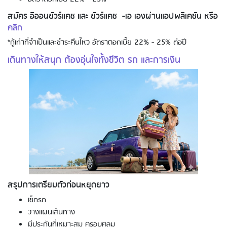
สมัคร อิออนยัวร์แคช และ ยัวร์แคช -เอ เองผ่านแอปพลิเคชัน หรือ
คลิก
*กู้เท่าที่จำเป็นและชำระคืนไหว อัตราดอกเบี้ย 22% - 25% ต่อปี
เดินทางให้สนุก ต้องอุ่นใจทั้งชีวิต รถ และการเงิน
Using AEON Cards - Shopping (Online)
Using AEON Cards - Cashing / Advanced
สรุปการเตรียมตัวก่อนหยุดยาว
Cash Withdrawal
เช็กรถ
วางแผนเส้นทาง
มีประกันที่เหมาะสม ครอบคลุม