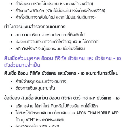
ค่าซ่อมรถ (หากไม่มีประกัน หรือต้องสำรองจ่าย)
ค่ารักษาพยาบาล (หากไม่มีประกัน หรือต้องสำรองจ่าย)
ค่าตั๋วเดินทางกลับใบใหม่ (หากไม่มีประกันเดินทาง)
ทำไมควรมีเงินสำรองก่อนเดินทาง
Using AEON Cards - Shopping
(Domestic)
ลดความเครียด จากงบประมาณที่ตึงเกินไป
ป้องกันความเครียดจากค่าใช้จ่ายฉุกเฉินที่ไม่คาดคิด
ลดการพึ่งพาเงินกู้นอกระบบ เมื่อต้องใช้เงิน
สินเชื่อส่วนบุคคล อิออน ดิจิทัล ยัวร์แคช และ ยัวร์แคช - เอ
ตัวช่วยยามจำเป็น
สินเชื่อ อิออน ดิจิทัล ยัวร์แคช และยัวแคช - เอ เหมาะกับกรณีไหน
ค่าใช้จ่ายฉุกเฉินระหว่างเดินทาง
ต้องการเงินหมุนระยะสั้น
ข้อดีของ สินเชื่อเงินด่วน อิออน ดิจิทัล ยัวร์แคช และ ยัวร์แคช - เอ
Using AEON Cards - Shopping (Abroad)
บริหารง่าย ใช้เท่าไหร่ คืนกลับไปที่วงเงิน กดใช้ได้อีก
ไม่ต้องใช้บัตรกดเงินสด ก็กดเงินผ่าน AEON THAI MOBILE APP
ได้ที่ตู้ ATM* หรือเข้าพร้อมเพย์
อัตราดอกเบี้ย 22% - 25%