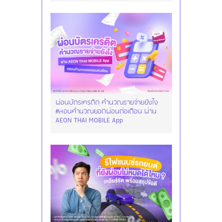
ผ่อนบัตรเครดิต คำนวณรายจ่ายยังไง
#สอนคำนวณยอดผ่อนต่อเดือน ผ่าน
AEON THAI MOBILE App