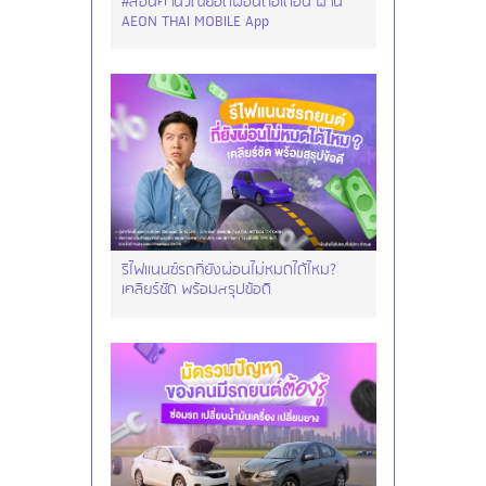
#สอนคำนวณยอดผ่อนต่อเดือน ผ่าน
AEON THAI MOBILE App
รีไฟแนนซ์รถที่ยังผ่อนไม่หมดได้ไหม?
เคลียร์ชัด พร้อมสรุปข้อดี