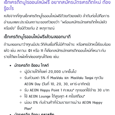
เช็กเครดิตบูโรออนไลน์ฟรี อยากสมัครบัตรเครดิตใหม่ ต้อง
รู้อะไร
หลังจากที่คุณเช็กเครดิตบูโรออนไลน์ฟรีด้วยตัวเองแล้ว ลำดับต่อไปคือการ
อ่านผลและประเมินสถานะของตัวเองว่า “พร้อมสมัครบัตรเครดิตใหม่แล้ว
หรือยัง” ซึ่งมีด้วยกัน 2 เหตุการณ์
เช็กเครดิตบูโรออนไลน์ฟรีแล้วผลออกมาดี
ถ้าผลออกมาว่าคุณมีประวัติสินเชื่อดีไม่มีค้างชำระ หรือเคยปิดหนี้เรียบร้อย
แล้ว เช่น สถานะ
01
หรือ
11
ก็เลือกสมัครบัตรเครดิตออนไลน์ที่เหมาะกับ
รายได้และไลฟ์สไตล์ของคุณได้เลย เช่น:
บัตรเครดิต อิออน โกลด์
ผู้มีรายได้ตั้งแต่ 20,000 บาทขึ้นไป
รับส่วนลด 5% ที่ MaxValu และ MaxValu Tanjai ทุกวัน
AEON Day (วันที่ 10, 20, 30, เสาร์-อาทิตย์)
รับ AEON Happy Point 1 คะแนน* ทุกยอดใช้จ่าย 30 บาท
ใช้ AEON Lounge ได้สูงสุด 4 ครั้ง/เดือน*
ผ่อน 0% กับร้านค้าที่ร่วมรายการผ่าน AEON Happy
Plan*
บัตรเครดิต อิออน คลาสสิค