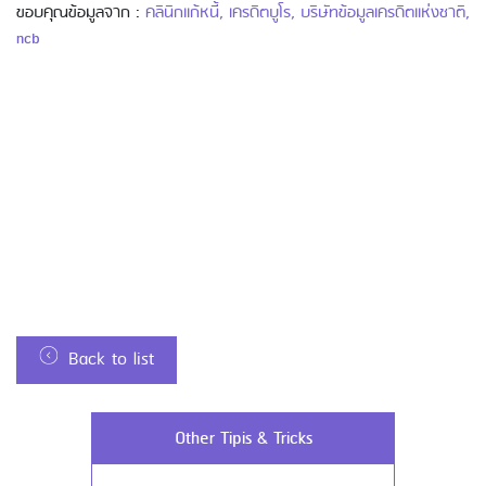
ขอบคุณข้อมูลจาก :
คลินิกแก้หนี้
,
เครดิตบูโร
,
บริษัทข้อมูลเครดิตแห่งชาติ
,
ncb
Using AEON Cards - Cashing / Advanced
Cash Withdrawal
Back to list
Using AEON Cards - Using your Card
Other Tipis & Tricks
Securely