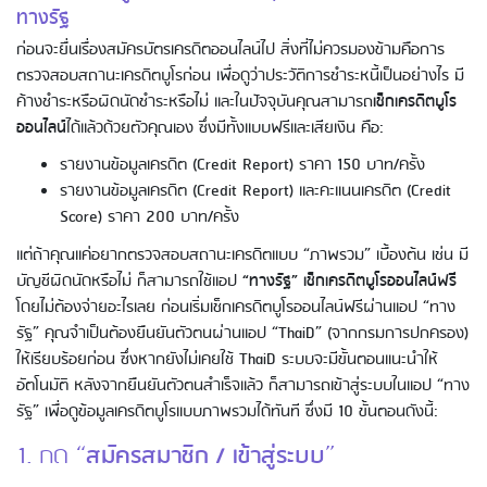
ทางรัฐ
ก่อนจะยื่นเรื่องสมัครบัตรเครดิตออนไลน์ไป สิ่งที่ไม่ควรมองข้ามคือการ
ตรวจสอบสถานะเครดิตบูโรก่อน เพื่อดูว่าประวัติการชำระหนี้เป็นอย่างไร มี
ค้างชำระหรือผิดนัดชำระหรือไม่ และในปัจจุบันคุณสามารถ
เช็กเครดิตบูโร
ออนไลน์
ได้แล้วด้วยตัวคุณเอง ซึ่งมีทั้งแบบฟรีและเสียเงิน คือ:
รายงานข้อมูลเครดิต (Credit Report) ราคา 150 บาท/ครั้ง
รายงานข้อมูลเครดิต (Credit Report) และคะแนนเครดิต (Credit
Score) ราคา 200 บาท/ครั้ง
แต่ถ้าคุณแค่อยากตรวจสอบสถานะเครดิตแบบ “ภาพรวม” เบื้องต้น เช่น มี
บัญชีผิดนัดหรือไม่ ก็สามารถใช้แอป
“ทางรัฐ” เช็กเครดิตบูโรออนไลน์ฟรี
โดยไม่ต้องจ่ายอะไรเลย ก่อนเริ่มเช็กเครดิตบูโรออนไลน์ฟรีผ่านแอป “ทาง
รัฐ” คุณจำเป็นต้องยืนยันตัวตนผ่านแอป “ThaiD” (จากกรมการปกครอง)
ให้เรียบร้อยก่อน ซึ่งหากยังไม่เคยใช้ ThaiD ระบบจะมีขั้นตอนแนะนำให้
อัตโนมัติ หลังจากยืนยันตัวตนสำเร็จแล้ว ก็สามารถเข้าสู่ระบบในแอป “ทาง
รัฐ” เพื่อดูข้อมูลเครดิตบูโรแบบภาพรวมได้ทันที ซึ่งมี 10 ขั้นตอนดังนี้:
กด “
สมัครสมาชิก / เข้าสู่ระบบ
”