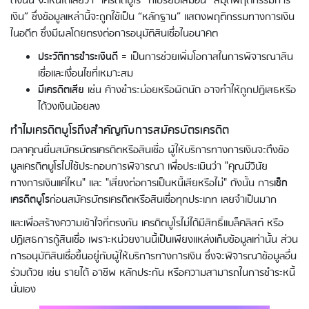
ดังนั้น จะเห็นได้เลยว่า “เครดิตบูโร” ก็เปรียบเสมือน “สมุดพฤติกรรมการ
เงิน” ซึ่งข้อมูลเหล่านี้จะถูกใช้เป็น “หลักฐาน” แสดงพฤติกรรมทางการเงิน
ในอดีต ซึ่งมีผลโดยตรงต่อการอนุมัติสินเชื่อในอนาคต
ประวัติการชำระเงินดี
= เป็นการช่วยเพิ่มโอกาสในการพิจารณาสิน
เชื่อและเงื่อนไขที่เหมาะสม
มีเครดิตเสีย
เช่น ค้างชำระบ่อยหรือผิดนัด อาจทำให้ถูกปฏิเสธหรือ
ได้วงเงินน้อยลง
ทำไมเครดิตบูโรถึงสำคัญกับการสมัครบัตรเครดิต
เวลาคุณยื่นสมัครบัตรเครดิตหรือสินเชื่อ ผู้ให้บริการทางการเงินจะดึงข้อ
มูลเครดิตบูโรไปใช้ประกอบการพิจารณา เพื่อประเมินว่า "คุณมีวินัย
ทางการเงินแค่ไหน" และ "เสี่ยงต่อการเป็นหนี้เสียหรือไม่" ดังนั้น การ
เช็ก
เครดิตบูโร
ก่อนสมัครบัตรเครดิตหรือสินเชื่อทุกประเภท เลยจำเป็นมาก
และเพื่อสร้างความเข้าใจที่ตรงกัน เครดิตบูโรไม่ได้มีสิทธิ์แบล็คลิสต์ หรือ
ปฏิเสธการกู้สินเชื่อ เพราะหน่วยงานนี้เป็นเพียงแหล่งเก็บข้อมูลเท่านั้น ส่วน
การอนุมัติสินเชื่อขึ้นอยู่กับผู้ให้บริการทางการเงิน ซึ่งจะพิจารณาข้อมูลอื่น
ร่วมด้วย เช่น รายได้ อาชีพ หลักประกัน หรือความสามารถในการชำระหนี้
นั่นเอง