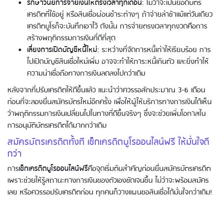
รักษาวินัยการจ่ายเงินให้ตรงเวลาทุกเดือน
: ไม่ว่าจะเป็นยอดบัตร
เครดิตที่ใช้อยู่ หรือสินเชื่อผ่อนชำระต่างๆ ถ้าจ่ายล่าช้าแม้แต่วันเดียว
เครดิตบูโรก็จะบันทึกเอาไว้ ดังนั้น การจ่ายตรงเวลาทุกงวดคือการ
สร้างพฤติกรรมการเงินที่ดีที่สุด
เลี่ยงการเปิดบัญชีหนี้ใหม่
: ระหว่างที่จัดการหนี้เก่าให้เรียบร้อย การ
ไปเปิดบัญชีสินเชื่อใหม่เพิ่ม อาจจะทำให้ภาระหนี้เกินตัว และยิ่งทำให้
Using AEON Cards - Shopping (Abroad)
ความน่าเชื่อถือทางการเงินลดลงไปกว่าเดิม
หลังจากที่ปรับเครดิตให้ดีขึ้นแล้ว แนะนำว่าควรรอสักประมาณ 3-6 เดือน
ก่อนที่จะลองยื่นสมัครบัตรใหม่อีกครั้ง เพื่อให้ผู้ให้บริการทางการเงินได้เห็น
ว่าพฤติกรรมการเงินเปลี่ยนไปในทางที่ดีขึ้นจริงๆ ซึ่งจะช่วยเพิ่มโอกาสใน
การอนุมัติบัตรเครดิตได้มากกว่าเดิม
สมัครบัตรเครดิตทั้งที เช็กเครดิตบูโรออนไลน์ฟรี ให้มั่นใจดี
กว่า
การ
เช็กเครดิตบูโรออนไลน์ฟรี
คือจุดเริ่มต้นสำคัญก่อนยื่นสมัครบัตรเครดิต
Using AEON Cards - Shopping (Online)
เพราะช่วยให้รู้สถานะทางการเงินของตัวเองชัดเจนขึ้น ไม่ว่าจะพร้อมสมัคร
เลย หรือควรรอปรับเครดิตก่อน ทุกคนก็วางแผนขอสินเชื่อได้มั่นใจกว่าเดิม!