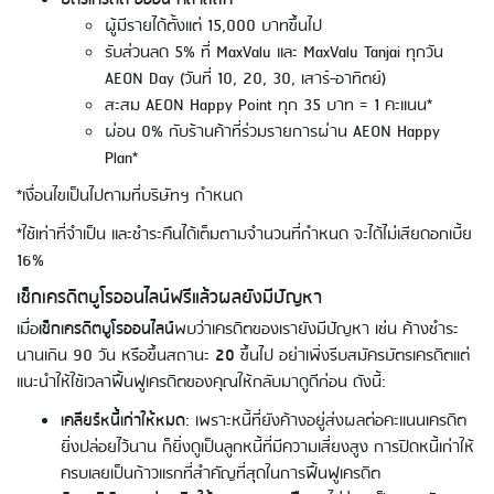
ผู้มีรายได้ตั้งแต่ 15,000 บาทขึ้นไป
รับส่วนลด 5% ที่ MaxValu และ MaxValu Tanjai ทุกวัน
AEON Day (วันที่ 10, 20, 30, เสาร์-อาทิตย์)
สะสม AEON Happy Point ทุก 35 บาท = 1 คะแนน*
ผ่อน 0% กับร้านค้าที่ร่วมรายการผ่าน AEON Happy
Plan*
*เงื่อนไขเป็นไปตามที่บริษัทฯ กำหนด
*ใช้เท่าที่จำเป็น และชำระคืนได้เต็มตามจำนวนที่กำหนด จะได้ไม่เสียดอกเบี้ย
16%
เช็กเครดิตบูโรออนไลน์ฟรีแล้วผลยังมีปัญหา
เมื่อ
เช็กเครดิตบูโรออนไลน์
พบว่าเครดิตของเรายังมีปัญหา เช่น ค้างชำระ
นานเกิน 90 วัน หรือขึ้นสถานะ
20
ขึ้นไป อย่าเพิ่งรีบสมัครบัตรเครดิตแต่
Using AEON Cards - Shopping
(Domestic)
แนะนำให้ใช้เวลาฟื้นฟูเครดิตของคุณให้กลับมาดูดีก่อน ดังนี้:
เคลียร์หนี้เก่าให้หมด
: เพราะหนี้ที่ยังค้างอยู่ส่งผลต่อคะแนนเครดิต
ยิ่งปล่อยไว้นาน ก็ยิ่งดูเป็นลูกหนี้ที่มีความเสี่ยงสูง การปิดหนี้เก่าให้
ครบเลยเป็นก้าวแรกที่สำคัญที่สุดในการฟื้นฟูเครดิต