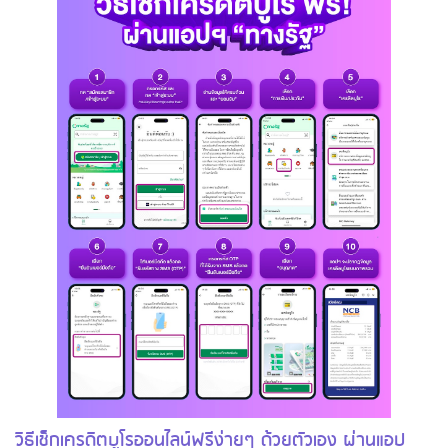
วิธีเช็กเครดิตบูโรออนไลน์ฟรีง่ายๆ ด้วยตัวเอง ผ่านแอป