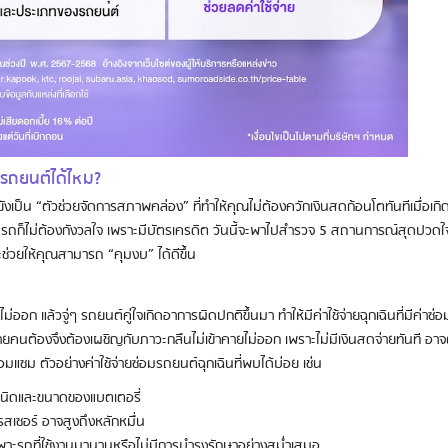
มรถยนต์ได้ไหม?
ยังเป็น “ตัวช่วยจัดการสภาพคล่อง” ที่ทำให้คุณไม่ต้องควักเงินสดก้อนโตทันทีเมื่อเกิ
่อมรถก็ไม่ต้องกังวลใจ เพราะมีบัตรเครดิต วันนี้จะพาไปสำรวจ 5 สถานการณ์สุดปวดใจ
่วยให้คุณสามารถ “คุมงบ” ได้ดีขึ้น
่ออก แล้วจู่ๆ รถยนต์คู่ใจเกิดอาการผิดปกติขึ้นมา ทำให้มีค่าใช้จ่ายฉุกเฉินที่มีค่าซ่อม
หลายคนต้องจึงต้องเผชิญกับภาวะกลืนไม่เข้าคายไม่ออก เพราะไม่มีเงินสดจ่ายทันที อา
อมแซม ตัวอย่างค่าใช้จ่ายซ่อมรถยนต์ฉุกเฉินที่พบได้บ่อย เช่น
ับชนิดและขนาดของแบตเตอรี่
สเซอร์ อาจสูงถึงหลักหมื่น
เฉพาะรถที่ใช้งานมานานหรือไม่มีการบำรุงรักษาอย่างสม่ำเสมอ