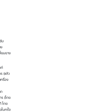
ขับ
รู้หรือไม่ ค่ารถไฟฟ้า BTS MRT สามารถ
าง
จ่ายได้ด้วยบัตรเครดิต
ลี่ยนยาง
นต์
ตร (แล้ว
เครื่อง
ิด
มตร (โดย
How to สมัครสินเชื่อส่วนบุคคลอิออนอ
ี โดย
อนไลน์ พร้อมแชร์ไอเดียใช้สินเชื่อส่วน
ยในครั้ง