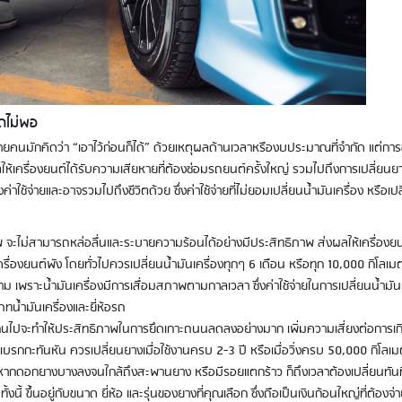
สดไม่พอ
ายคนมักคิดว่า “เอาไว้ก่อนก็ได้” ด้วยเหตุผลด้านเวลาหรืองบประมาณที่จำกัด แต่การ
ห้เครื่องยนต์ได้รับความเสียหายที่ต้องซ่อมรถยนต์ครั้งใหญ่ รวมไปถึงการเปลี่ยนย
ค่าใช้จ่ายและอาจรวมไปถึงชีวิตด้วย ซึ่งค่าใช้จ่ายที่ไม่ยอมเปลี่ยนน้ำมันเครื่อง หรือเป
าพ จะไม่สามารถหล่อลื่นและระบายความร้อนได้อย่างมีประสิทธิภาพ ส่งผลให้เครื่องย
ครื่องยนต์พัง โดยทั่วไปควรเปลี่ยนน้ำมันเครื่องทุกๆ 6 เดือน หรือทุก 10,000 กิโลเม
ก็ตาม เพราะน้ำมันเครื่องมีการเสื่อมสภาพตามกาลเวลา ซึ่งค่าใช้จ่ายในการเปลี่ยนน้ำมัน
ทน้ำมันเครื่องและยี่ห้อรถ
นไปจะทำให้ประสิทธิภาพในการยึดเกาะถนนลดลงอย่างมาก เพิ่มความเสี่ยงต่อการเก
งเบรกกะทันหัน ควรเปลี่ยนยางเมื่อใช้งานครบ 2-3 ปี หรือเมื่อวิ่งครบ 50,000 กิโลเ
อกยางบางลงจนใกล้ถึงสะพานยาง หรือมีรอยแตกร้าว ก็ถึงเวลาต้องเปลี่ยนทันท
นี้ ขึ้นอยู่กับขนาด ยี่ห้อ และรุ่นของยางที่คุณเลือก ซึ่งถือเป็นเงินก้อนใหญ่ที่ต้องจ่า