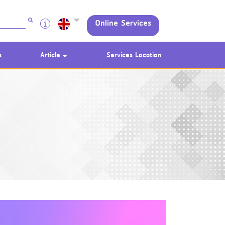
Online Services
s
Article
Services Location
Using AEON Cards - Shopping
(Domestic)