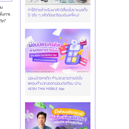
าม
ค่าใช้จ่ายสำหรับพาสัตว์เลี้ยงไปหาหมอทั้ง
ายในการ
ปี จริง ๆ แล้วต้องเตรียมเงินแค่ไหน?
ดิต"
ผ่อนบัตรเครดิต คำนวณรายจ่ายยังไง
#สอนคำนวณยอดผ่อนต่อเดือน ผ่าน
AEON THAI MOBILE App