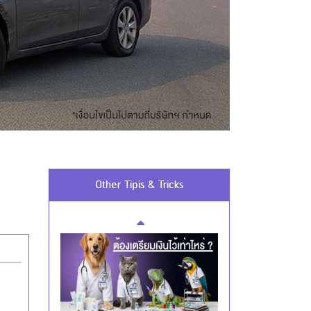
Using AEON Cards - Cashing /
Advanced Cash Withdrawal
Using AEON Cards - Using your Card
Securely
Other Tipis & Tricks