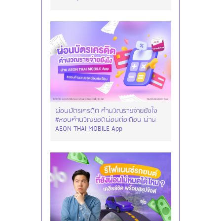
ผ่อนบัตรเครดิต คำนวณรายจ่ายยังไง
#สอนคำนวณยอดผ่อนต่อเดือน ผ่าน
AEON THAI MOBILE App