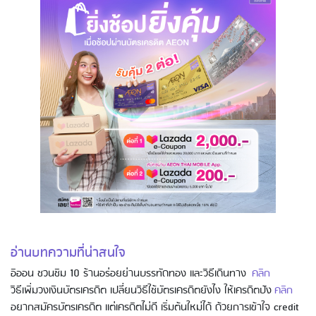
Using AEON Cards - Shopping (Online)
อ่านบทความที่น่าสนใจ
Using AEON Cards - Cashing / Advanced
อิออน ชวนชิม 10 ร้านอร่อยย่านบรรทัดทอง และวิธีเดินทาง
คลิก
Cash Withdrawal
วิธีเพิ่มวงเงินบัตรเครดิต เปลี่ยนวิธีใช้บัตรเครดิตยังไง ให้เครดิตปัง
คลิก
อยากสมัครบัตรเครดิต แต่เครดิตไม่ดี เริ่มต้นใหม่ได้ ด้วยการเข้าใจ credit