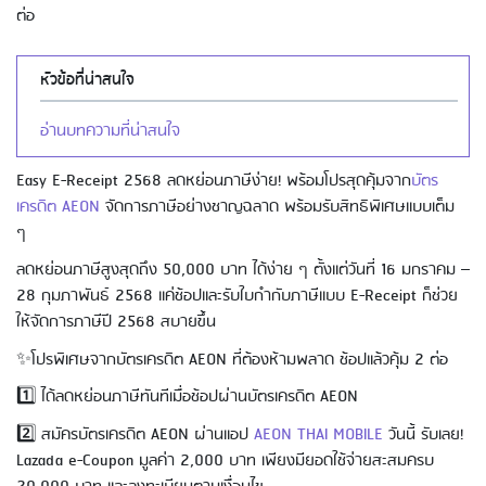
ต่อ
หัวข้อที่น่าสนใจ
อ่านบทความที่น่าสนใจ
Easy E-Receipt 2568 ลดหย่อนภาษีง่าย! พร้อมโปรสุดคุ้มจาก
บัตร
เครดิต AEON
จัดการภาษีอย่างชาญฉลาด พร้อมรับสิทธิพิเศษแบบเต็ม
ๆ
ลดหย่อนภาษีสูงสุดถึง 50,000 บาท ได้ง่าย ๆ ตั้งแต่วันที่ 16 มกราคม –
28 กุมภาพันธ์ 2568 แค่ช้อปและรับใบกำกับภาษีแบบ E-Receipt ก็ช่วย
ให้จัดการภาษีปี 2568 สบายขึ้น
✨โปรพิเศษจากบัตรเครดิต AEON ที่ต้องห้ามพลาด ช้อปแล้วคุ้ม 2 ต่อ
1️⃣ ได้ลดหย่อนภาษีทันทีเมื่อช้อปผ่านบัตรเครดิต AEON
2️⃣ สมัครบัตรเครดิต AEON ผ่านแอป
AEON THAI MOBILE
วันนี้ รับเลย!
Lazada e-Coupon มูลค่า 2,000 บาท เพียงมียอดใช้จ่ายสะสมครบ