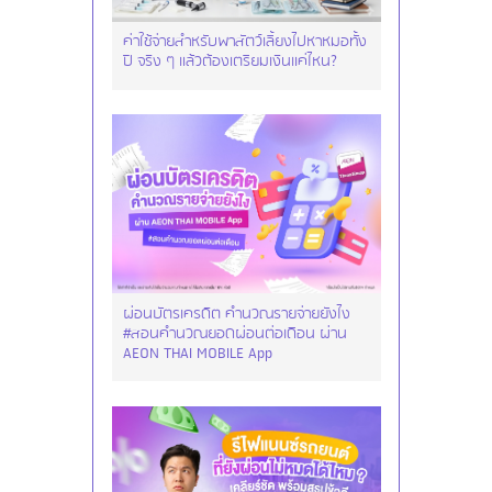
ค่าใช้จ่ายสำหรับพาสัตว์เลี้ยงไปหาหมอทั้ง
ปี จริง ๆ แล้วต้องเตรียมเงินแค่ไหน?
ผ่อนบัตรเครดิต คำนวณรายจ่ายยังไง
#สอนคำนวณยอดผ่อนต่อเดือน ผ่าน
AEON THAI MOBILE App