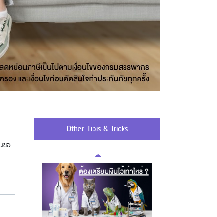
Using AEON Cards - Cashing /
Advanced Cash Withdrawal
Using AEON Cards - Using your Card
Securely
Other Tipis & Tricks
อนขอ