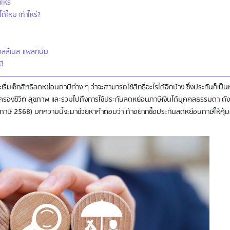
ไหร่
ไหม เท่าไหร่?
วลล์เนส แพลทินัม
ษี
ิ่มเช็กสิทธิลดหย่อนภาษีต่าง ๆ ว่าจะสามารถใช้สิทธิ์อะไรได้อีกบ้าง ซึ่งประกันก็เป็น
ารคุ้มครองชีวิต สุขภาพ และรวมไปถึงการใช้ประกันลดหย่อนภาษีเงินได้บุคคลธรรมดา ดัง
ปีภาษี 2568) บทความนี้จะมาช่วยหาคำตอบว่า ถ้าอยากซื้อประกันลดหย่อนภาษีให้คุ้ม