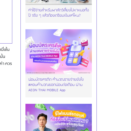
ค่าใช้จ่ายสำหรับพาสัตว์เลี้ยงไปหาหมอทั้ง
ปี จริง ๆ แล้วต้องเตรียมเงินแค่ไหน?
หนึ่งใน
นั้น
ค่า ควร
ผ่อนบัตรเครดิต คำนวณรายจ่ายยังไง
#สอนคำนวณยอดผ่อนต่อเดือน ผ่าน
AEON THAI MOBILE App