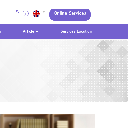
Online Services
s
Article
Services Location
Using AEON Cards - Shopping
(Domestic)