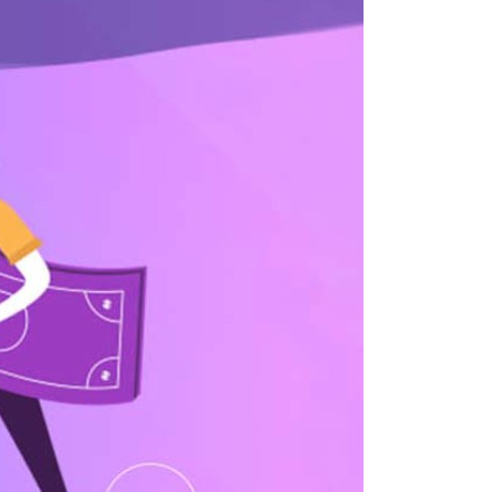
Using AEON Cards - Shopping (Abroad)
Using AEON Cards - Shopping (Online)