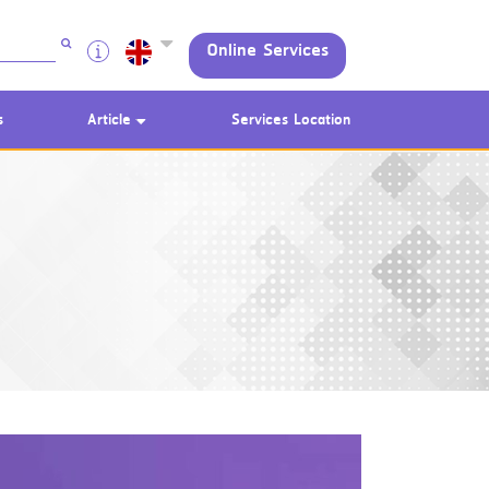
Online Services
s
Article
Services Location
Using AEON Cards - Shopping
(Domestic)