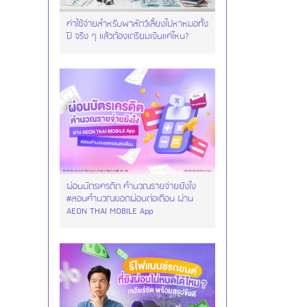
ค่าใช้จ่ายสำหรับพาสัตว์เลี้ยงไปหาหมอทั้ง
ปี จริง ๆ แล้วต้องเตรียมเงินแค่ไหน?
ผ่อนบัตรเครดิต คำนวณรายจ่ายยังไง
#สอนคำนวณยอดผ่อนต่อเดือน ผ่าน
AEON THAI MOBILE App