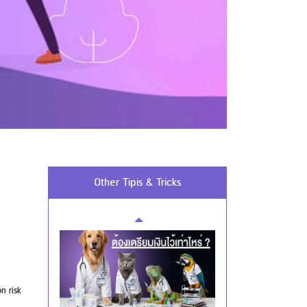
Using AEON Cards - Cashing /
Advanced Cash Withdrawal
Using AEON Cards - Using your Card
Securely
Other Tipis & Tricks
n risk