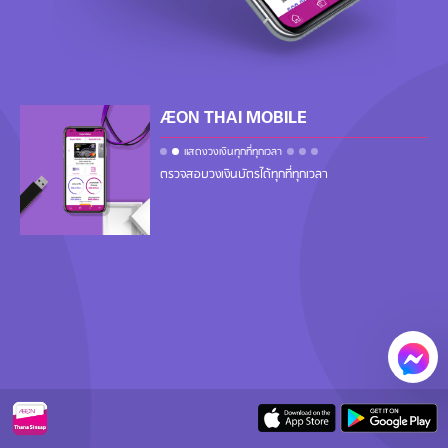
ÆON
THAI MOBILE
ง่ายและ ปลอดภัย
แสดงวงเงินทุกที่ทุกเวลา
ตรวจสอบวงเงินบัตรได้ทุกที่ทุกเวลา