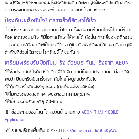
เป็นปัจจัยเสี่ยงหลักของมะเร็งหลายชนิด การเลิกบุหรี่และลดปริมาณการ
ดื่มเครื่องดื่มแอลกอฮอล์ จะช่วยลดความเสี่ยงได้อย่างมาก
Using AEON Cards - Shopping (Abroad)
ป้องกันมะเร็งยังไง? ตรวจเร็วก็รักษาได้เร็ว
อ่านถึงตรงนี้ อยากบอกทุกคนว่าโรคมะเร็งอาจเกิดขึ้นกับใครก็ได้ แต่ข่าวดี
คือหากตรวจพบเร็ว ก็มีโอกาสรักษาให้หายได้ ดังนั้น การเลี่ยงพฤติกรรม
สุ่มเสี่ยง ตรวจสุขภาพเป็นประจำ และดูแลตัวเองอย่างสม่ำเสมอ คือกุญแจ
สำคัญที่ช่วยให้เราชนะโรคร้ายนี้ได้เช่นกัน ✨
เตรียมพร้อมรับมือกับมะเร็ง ด้วยประกันมะเร็งจาก AEON
💜ซื้อประกันภัยโรคมะเร็ง เจอ จ่าย จบ ทันทีเต็มทุนประกันภัย เมื่อตรวจ
พบว่าเป็นมะเร็งเป็นครั้งแรก กับไทยไพบูลย์ประกันภัย
Using AEON Cards - Shopping (Online)
💜คุ้มครองโรคมะเร็งทุกระยะ (ยกเว้นมะเร็งผิวหนัง)
💜ไม่ต้องตรวจสุขภาพ เพียงตอบคำถามสุขภาพ
💜เบี้ยประกันคงที่อายุ 20-65 ปี
📱 ซื้อประกันออนไลน์ ได้แล้ววันนี้ ผ่านทาง
AEON THAI MOBILE
Application
🔗 รายละเอียดเพิ่มเติม 👉>>
https://m.aeon.co.th/3CnKpWU