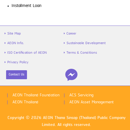
รู้จัก “สินเชื่อส่วนบุคคล” ตัวช่วยเงิน
Installment Loan
ขาดมือ พร้อมวิธีใช้ให้คุ้ม และไม่เป็นหนี้ซ้ำ
Site Map
Career
AEON Info.
Sustainable Development
ISO Certification of AEON
Terms & Conditions
Privacy Policy
Contact Us
ไข้หวัดใหญ่สายพันธุ์ A VS B ต่างกันยัง
ไง พร้อมวิธีป้องกันก่อนป่วย
AEON Thailand Foundation
ACS Servicing
AEON Thailand
AEON Asset Management
Copyright © 2026 AEON Thana Sinsap (Thailand) Public Company
Limited. All rights reserved.