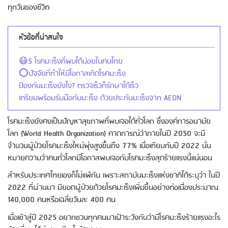
ทุกวันของชีวิต
หัวข้อที่น่าสนใจ
😷5 โรคมะเร็งที่พบได้บ่อยในคนไทย
⭕ปัจจัยที่ทำให้มีโอกาสเกิดโรคมะเร็ง
ป้องกันมะเร็งยังไง? ตรวจเร็วก็รักษาได้เร็ว
เตรียมพร้อมรับมือกับมะเร็ง ด้วยประกันมะเร็งจาก AEON
โรคมะเร็งยังคงเป็นปัญหาสุขภาพที่พบเจอได้ทั่วโลก ซึ่งองค์การอนามัย
โลก (World Health Organization) คาดการณ์ว่าภายในปี 2050 จะมี
จำนวนผู้ป่วยโรคมะเร็งใหม่พุ่งสูงขึ้นถึง 77% เมื่อเทียบกับปี 2022 นั่น
หมายความว่าคนทั่วโลกมีโอกาสพบเจอกับโรคมะเร็งสุดร้ายแรงนี้แน่นอน
สำหรับประเทศไทยเองก็ไม่แพ้กัน เพราะสถาบันมะเร็งแห่งชาติได้ระบุว่า ในปี
2022 ที่ผ่านมา มียอดผู้ป่วยด้วยโรคมะเร็งเพิ่มขึ้นอย่างต่อเนื่องประมาณ
140,000 คนหรือเฉลี่ยวันละ 400 คน
เมื่อเข้าสู่ปี 2025 อยากชวนทุกคนมาเฝ้าระวังกันว่ามีโรคมะเร็งร้ายแรงอะไร