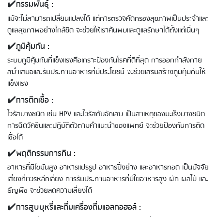
✔️กรรมพันธุ์ :
แม้จะไม่สามารถเปลี่ยนแปลงได้ แต่การตรวจคัดกรองสุขภาพเป็นประจำและ
ดูแลสุขภาพอย่างใกล้ชิด จะช่วยให้เราค้นพบและดูแลรักษาได้ตั้งแต่เนิ่นๆ
✔️ภูมิคุ้มกัน :
ระบบภูมิคุ้มกันที่แข็งแรงคือเกราะป้องกันโรคที่ดีที่สุด การออกกำลังกาย
สม่ำเสมอและรับประทานอาหารที่มีประโยชน์ จะช่วยเสริมสร้างภูมิคุ้มกันให้
แข็งแรง
✔️การติดเชื้อ :
ไวรัสบางชนิด เช่น HPV และไวรัสตับอักเสบ เป็นสาเหตุของมะเร็งบางชนิด
Using AEON Cards - Shopping
(Domestic)
การฉีดวัคซีนและปฏิบัติตัวตามคำแนะนำของแพทย์ จะช่วยป้องกันการติด
เชื้อได้
✔️พฤติกรรมการกิน :
อาหารที่มีไขมันสูง อาหารแปรรูป อาหารปิ้งย่าง และอาหารทอด เป็นปัจจัย
เสี่ยงที่ควรหลีกเลี่ยง การรับประทานอาหารที่มีใยอาหารสูง ผัก ผลไม้ และ
ธัญพืช จะช่วยลดความเสี่ยงได้
✔️การสูบบุหรี่และดื่มเครื่องดื่มแอลกอฮอล์ :