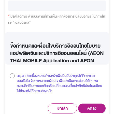
*
โปรดใส่อักขระด้านบนตามที่ท่านเห็น หากต้องการเปลี่ยนอักขระในภาพให้
กด "เปลี่ยนรหัส"
ข้อกำหนดและเงื่อนไขบริการอิออนไทยโมบาย
แอปพลิเคชันและบริการอิออนออนไลน์ (AEON
THAI MOBILE Application and AEON
Online Service)
กรุณาทำเครื่องหมายด้านหน้าเพื่อยืนยันว่าคุณได้ศึกษาและ
1. ลักษณะทั่วไปของบริการ
ยอมรับใน ข้อกำหนดและเงื่อนไข เพื่อดำเนินการต่อ บริษัทฯ ขอ
สงวนสิทธิ์ในการยกเลิกหรือเปลี่ยนแปลงเงื่อนไขสิทธิประโยชน์โดย
บริการอิออนไทยโมบายแอปพลิเคชันและบริการอิออนออนไลน์ (รวม
ไม่ต้องแจ้งให้ทราบล่วงหน้า
เรียกว่า
"บริการออนไลน์"
) เป็นบริการสำหรับผู้ใช้งานบริการออนไลน์
(
“ลูกค้า”
) ของบริษัท อิออน ธนสินทรัพย์ (ไทยแลนด์) จำกัด (มหาชน)
ตกลง
(
“อิออน”
) เพื่อสมัคร ทำรายการ หรือตรวจสอบข้อมูลผ่านทาง