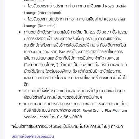
• ห้องรับรองระหว่างประเทศ ท่าอากาศยานเชียงใหม่ Royal Orchid
Lounge (International)
• ห้องรับรองภายในประเทศ ท่าอากาศยานเชียงใหม่ Royal Orchid
Lounge (Domestic)
ท่านสมาชิกบัตรสามารถใช้บริการได้ไม่เกิน 2.5 ชั่วโมง / ครั้ง ไม่รวม
บริการห้องอาบน้ำ และบริการเสริมอื่นๆ กรณีผู้ติดตามของท่าน
สมาชิกบัตรต้องการใช้บริการห้องรับรองพิเศษ จะต้องเดินทางด้วย
เที่ยวบินเดียวกัน หากประสงค์จะใช้บริการจะต้องชำระค่าใช้บริการ
เพิ่มตามนโยบายและอัตราที่บริษัท การบินไทย จำกัด (มหาชน)
(“บริษัทการบินไทยฯ”) กำหนด เป็นเงินสดเท่านั้น กรณีท่านสมาชิก
บัตรใช้บริการห้องรับรองพิเศษแล้ว แต่เที่ยวบินมีเหตุขัดข้องภาย
หลัง ท่านสมาชิกบัตรไม่สามารถกลับมาใช้สิทธิ์ซ้ำของเที่ยวบินนั้นได้
อีก
สงวนสิทธิ์ที่จะให้บริการแก่ท่านสมาชิกบัตรที่ปฏิบัติตามข้อกำหนด
เงื่อนไขข้างต้น ตามนโยบายของบริษัทการบินไทยฯ
หากท่านสมาชิกบัตรต้องการทราบรายละเอียด หรือมีข้อสงสัยเกี่ยว
กับสิทธิประโยชน์ กรุณาติดต่อ AEON Royal Orchid Plus Platinum
Service Center โทร. 02-665-0888
*เงื่อนไขการใช้บริการห้องรับรอง เป็นไปตามที่บริษัทการบินไทยฯ กำหนด
บริการห้องพักรับรองอิออน