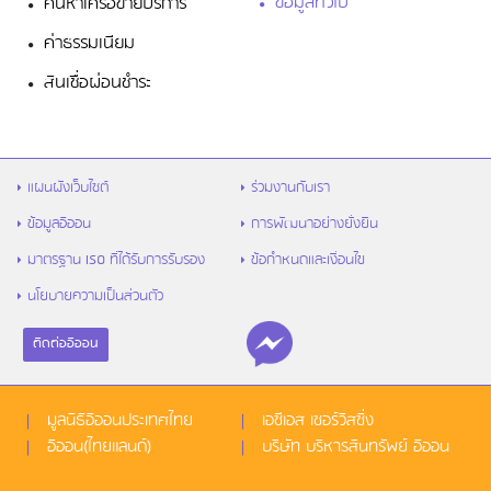
ข้อมูลทั่วไป
ค้นหาเครือข่ายบริการ
ค่าธรรมเนียม
สินเชื่อผ่อนชำระ
แผนผังเว็บไซต์
ร่วมงานกับเรา
ข้อมูลอิออน
การพัฒนาอย่างยั่งยืน
มาตรฐาน ISO ที่ได้รับการรับรอง
ข้อกำหนดและเงื่อนไข
นโยบายความเป็นส่วนตัว
ติดต่ออิออน
มูลนิธิอิออนประเทศไทย
เอซีเอส เซอร์วิสซิ่ง
อิออน(ไทยแลนด์)
บริษัท บริหารสินทรัพย์ อิออน