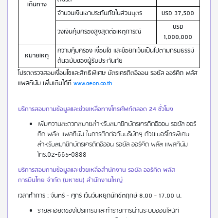
เดินทาง
จำนวนเงินเอาประกันภัยในส่วนบุตร
USD 37,500
USD
วงเงินคุ้มครองสูงสุดต่อเหตุการณ์
1,000,000
ความคุ้มครอง เงื่อนไข และข้อยกเว้นเป็นไปตามกรมธรรม์
หมายเหตุ
ต้นฉบับของผู้รับประกันภัย
โปรดตรวจสอบเงื่อนไขและสิทธิพิเศษ บัตรเครดิตอิออน รอยัล ออร์คิด พลัส
แพลทินัม เพิ่มเติมได้ที่
www.aeon.co.th
บริการสอบถามข้อมูลและช่วยเหลือทางโทรศัพท์ตลอด 24 ชั่วโมง
เพิ่มความสะดวกสบายสำหรับสมาชิกบัตรเครดิตอิออน รอยัล ออร์
คิด พลัส แพลทินัม ในการติดต่อกับบริษัทฯ ด้วยเบอร์โทรพิเศษ
สำหรับสมาชิกบัตรเครดิตอิออน รอยัล ออร์คิด พลัส แพลทินัม
โทร.02-665-0888
บริการสอบถามข้อมูลและช่วยเหลือสำนักงาน รอยัล ออร์คิด พลัส
การบินไทย จำกัด (มหาชน) สำนักงานใหญ่
เวลาทำการ : จันทร์ - ศุกร์ เว้นวันหยุดนักขัตฤกษ์ 8.00 - 17.00 น.
รายละเอียดของโปรแกรมและทำรายการผ่านระบบออนไลน์ที่