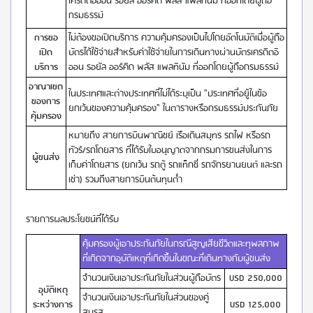
เครดิตอิออน รอยัล ออร์คิด พลัส แพลทินัม ที่ออกโดยผู้ถือ
กรมธรรม์
การขอ
ไม่ต้องขอเปิดบริการ ความคุ้มครองเป็นไปโดยอัตโนมัติเมื่อผู้ถือ
เปิด
บัตรได้ใช้จ่ายสำหรับค่าใช้จ่ายในการเดินทางผ่านบัตรเครดิตอิ
บริการ
ออน รอยัล ออร์คิด พลัส แพลทินัม ที่ออกโดยผู้ถือกรมธรรม์
อาณาเขต
ในประเทศและต่างประเทศที่ไม่ได้ระบุเป็น "ประเทศที่อยู้ในข้อ
ของการ
ยกเว้นของความคุ้มครอง" ในตารางหรือกรมธรรม์ประกันภัย
คุ้มครอง
หมายถึง สายการบินพาณิชย์ เรือเดินสมุทร รถไฟ หรือรถ
ทัวร์/รถโดยสาร ที่ได้รับใบอนุญาตจากกรมการขนส่งในการ
ผู้ขนส่ง
เก็บค่าโดยสาร (ยกเว้น รถตู้ รถแท็กซี่ รถจักรยานยนต์ และรถ
เช่า) รวมถึงสายการบินต้นทุนต่ำ
รายการผลประโยชน์ที่ได้รับ
คุ้มครองผู้เอาประกันภัยในกรณีสูญเสียชีวิตและทุพลภาพ
ที่เกิดจากอุบัติเหตุที่เกิดขึ้นในขณะที่เดินทางกับผู้ขนส่ง
จำนวนเงินเอาประกันภัยในส่วนผู้ถือบัตร
USD 250,000
อุบัติเหตุ
จำนวนเงินเอาประกันภัยในส่วนของคู่
ระหว่างการ
USD 125,000
สมรส