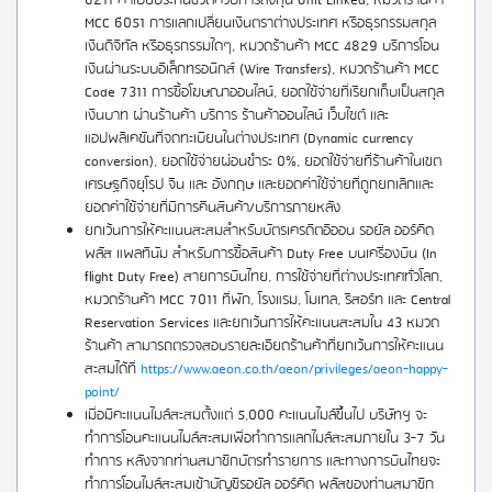
6211 ค่าเบี้ยประกันชีวิตควบการลงทุน Unit Linked, หมวดร้านค้า
MCC 6051 การแลกเปลี่ยนเงินตราต่างประเทศ หรือธุรกรรมสกุล
เงินดิจิทัล หรือธุรกรรมใดๆ, หมวดร้านค้า MCC 4829 บริการโอน
เงินผ่านระบบอิเล็กทรอนิกส์ (Wire Transfers), หมวดร้านค้า MCC
Code 7311 การซื้อโฆษณาออนไลน์, ยอดใช้จ่ายที่เรียกเก็บเป็นสกุล
เงินบาท ผ่านร้านค้า บริการ ร้านค้าออนไลน์ เว็บไซต์ และ
แอปพลิเคชันที่จดทะเบียนในต่างประเทศ (Dynamic currency
conversion), ยอดใช้จ่ายผ่อนชำระ 0%, ยอดใช้จ่ายที่ร้านค้าในเขต
เศรษฐกิจยุโรป จีน และ อังกฤษ และยอดค่าใช้จ่ายที่ถูกยกเลิกและ
ยอดค่าใช้จ่ายที่มีการคืนสินค้า/บริการภายหลัง
ยกเว้นการให้คะแนนสะสมสำหรับบัตรเครดิตอิออน รอยัล ออร์คิด
พลัส แพลทินัม สำหรับการซื้อสินค้า Duty Free บนเครื่องบิน (In
flight Duty Free) สายการบินไทย, การใช้จ่ายที่ต่างประเทศทั่วโลก,
หมวดร้านค้า MCC 7011 ที่พัก, โรงแรม, โมเทล, รีสอร์ท และ Central
Reservation Services และยกเว้นการให้คะแนนสะสมใน 43 หมวด
ร้านค้า สามารถตรวจสอบรายละเอียดร้านค้าที่ยกเว้นการให้คะแนน
สะสมได้ที่
https://www.aeon.co.th/aeon/privileges/aeon-happy-
point/
เมื่อมีคะแนนไมล์สะสมตั้งแต่ 5,000 คะแนนไมล์ขึ้นไป บริษัทฯ จะ
ทำการโอนคะแนนไมล์สะสมเพื่อทำการแลกไมล์สะสมภายใน 3-7 วัน
ทำการ หลังจากท่านสมาชิกบัตรทำรายการ และทางการบินไทยจะ
ทำการโอนไมล์สะสมเข้าบัญชีรอยัล ออร์คิด พลัสของท่านสมาชิก