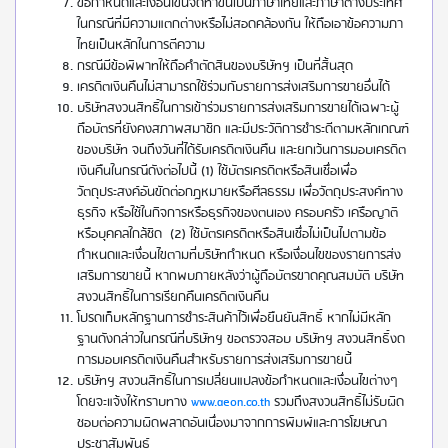
ข้อกำหนดและเงื่อนไขนี้จัดทำขึ้นเป็นภาษาไทยและภาษาต่างประเทศ
ในกรณีที่มีความแตกต่างหรือไม่สอดคล้องกัน ให้ถือเอาข้อความภา
ไทยเป็นหลักในการตีความ
กรณีมีข้อพิพาทให้ถือคำตัดสินของบริษัทฯ เป็นที่สิ้นสุด
เครดิตเงินคืนไม่สามารถใช้ร่วมกับรายการส่งเสริมการขายอื่นได้
บริษัทสงวนสิทธิ์ในการเข้าร่วมรายการส่งเสริมการขายได้เฉพาะผู้
ถือบัตรที่ยังคงสภาพสมาชิก และมีประวัติการชำระดีตามหลักเกณฑ์
ของบริษัท จนถึงวันที่ได้รับเครดิตเงินคืน และยกเว้นการมอบเครดิต
เงินคืนในกรณีดังต่อไปนี้ (1) ใช้บัตรเครดิตหรือสินเชื่อเพื่อ
วัตถุประสงค์อันขัดต่อกฎหมายหรือศีลธรรม เพื่อวัตถุประสงค์ทาง
ธุรกิจ หรือใช้ในกิจการหรือธุรกิจของตนเอง ครอบครัว เครือญาติ
หรือบุคคลใกล้ชิด (2) ใช้บัตรเครดิตหรือสินเชื่อไม่เป็นไปตามข้อ
กำหนดและเงื่อนไขตามที่บริษัทกำหนด หรือเงื่อนไขของรายการส่ง
เสริมการขายนี้ หากพบภายหลังว่าผู้ถือบัตรขาดคุณสมบัติ บริษัท
สงวนสิทธิ์ในการเรียกคืนเครดิตเงินคืน
โปรดเก็บหลักฐานการชำระสินค้าไว้เพื่อยืนยันสิทธิ์ หากไม่มีหลัก
ฐานดังกล่าวในกรณีที่บริษัทฯ ขอตรวจสอบ บริษัทฯ สงวนสิทธิ์งด
การมอบเครดิตเงินคืนสำหรับรายการส่งเสริมการขายนี้
บริษัทฯ สงวนสิทธิ์ในการเปลี่ยนแปลงข้อกำหนดและเงื่อนไขต่างๆ
โดยจะแจ้งให้ทราบทาง
www.aeon.co.th
รวมถึงสงวนสิทธิ์ไม่รับผิด
ชอบต่อความผิดพลาดอันเนื่องมาจากการพิมพ์และการโฆษณา
ประชาสัมพันธ์