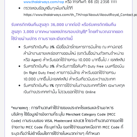
www.thaiairways.com/rop
หรือ โทรศัพท์: 66 (0) 2356 1111
ตรวจสอบข้อมูลอื่นๆเพิ่มเติมได้ที่
https://www.thaiairways.com/th_TH/rop/About/AboutRoyal_Contact.p
รับเครดิตเงินคืนสูงสุด 36,000 บาทต่อปี หรือรับเครดิตเงินคืน
สูงสุด 3,000 บาท/หมายเลขบัตร/รอบบัญชี)* โดยคำนวณจากยอด
ใช้จ่ายผ่านบัตร ตามรายละเอียดดังนี้
รับเครดิตเงินคืน
3%
เมื่อซื้อบัตรโดยสารการบินไทย ณ เคาน์เตอร์
สำนักงานขายและช่องทางออนไลน์ (ยกเว้นซื้อผ่านตัวแทนจำหน่าย
หรือ Agent) สำหรับยอดใช้จ่ายครบ 10,000 บาทขึ้นไป / เซลล์สลิป
รับเครดิตเงินคืน
3%
สำหรับการซื้อสินค้า Duty Free บนเครื่องบิน
(In flight Duty Free) สายการบินไทย สำหรับยอดใช้จ่ายครบ
10,000 บาทขึ้นไป/เซลส์สลิป สำหรับเที่ยวบินระหว่างประเทศ
รับเครดิตเงินคืน
1%
ทุกการใช้จ่ายในต่างประเทศทั่วโลก เฉพาะสกุล
เงินต่างประเทศเท่านั้น ไม่รวมยอดใช้จ่าย Online
*หมายเหตุ
: การคำนวณค่าใช้จ่ายของประเภทโรงแรมและร้านอาหาร
บริษัทฯ ใช้ข้อมูลอ้างอิงตามที่ระบุใน Merchant Category Code (MCC
Code) ตามระบบของ VISA, Mastercard และJCB โดยจะคำนวณจากยอดใช้
จ่ายตาม MCC Code ที่ระบุเท่านั้น ยอดใช้จ่ายนอกเหนือจาก MCC Code ที่
ระบุจะถือว่าไม่เข้าเงื่อนไขการใช้จ่ายในหมวดต่างๆ ที่กำหนด