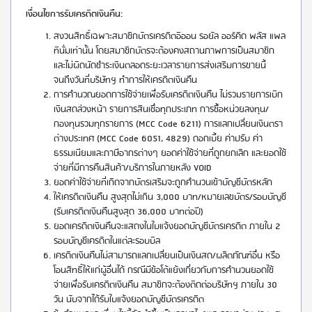
เงื่อนไขการรับเครดิตเงินคืน:
สงวนสิทธิ์เฉพาะสมาชิกบัตรเครดิตอิออน รอยัล ออร์คิด พลัส แพล
ทินั่มเท่านั้น โดยสมาชิกบัตรจะต้องคงสถานภาพการเป็นสมาชิก
และไม่ผิดนัดชำระเงินตลอดระยะเวลารายการส่งเสริมการขายนี้
จนถึงวันที่บริษัทฯ ทำการให้เครดิตเงินคืน
การคำนวณยอดการใช้จ่ายเพื่อรับเครดิตเงินคืน ไม่รวมรายการเบิก
เงินสดล่วงหน้า รายการสินเชื่อทุกประเภท การซื้อหน่วยลงทุน/
กองทุนรวมทุกรายการ (MCC Code 6211) การแลกเปลี่ยนเงินตรา
ต่างประเทศ (MCC Code 6051, 4829) ดอกเบี้ย ค่าปรับ ค่า
ธรรมเนียมและภาษีอากรต่างๆ ยอดค่าใช้จ่ายที่ถูกยกเลิก และยอดใช้
จ่ายที่มีการคืนสินค้า/บริการในภายหลัง VOID
ยอดค่าใช้จ่ายที่เกิดจากบัตรเสริมจะถูกคำนวนเข้าบัญชีบัตรหลัก
ให้เครดิตเงินคืน สูงสุดไม่เกิน 3,000 บาท/หมายเลขบัตร/รอบบัญชี
(รับเครดิตเงินคืนสูงสุด 36,000 บาทต่อปี)
ยอดเครดิตเงินคืนจะแสดงในใบแจ้งยอดบัญชีบัตรเครดิต ภายใน 2
รอบบัญชีเครดิตในแต่ละรอบบิล
เครดิตเงินคืนไม่สามารถแลกเปลี่ยนเป็นเงินสด/ผลิตภัณฑ์อื่น หรือ
โอนสิทธิ์ให้แก่ผู้อื่นได้ กรณีมีข้อโต้แย้งเกี่ยวกับการคำนวนยอดใช้
จ่ายเพื่อรับเครดิตเงินคืน สมาชิกจะต้องติดต่อบริษัทฯ ภายใน 30
วัน นับจากได้รับใบแจ้งยอดบัญชีบัตรเครดิต