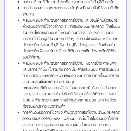
ยอดค่าใช้จ่ายที่เกิดจากบัตรเสริมจะถูกคำนวนเข้าบัญชีบัตรหลัก
การคำนวณคะแนนสะสมตามรอบบัญชี จะยึดจากวันที่อิออน บันทึก
รายการ
คะแนนสะสมจะคำนวณจากยอดการใช้จ่าย และมอบให้กับผู้ถือบัตร
สำหรับยอดการใช้จ่ายจำกัด 2 เท่าของวงเงินบัตรเครดิต โดยไม่นับ
รวมยอดใช้จ่ายผ่านบัตร ในส่วนที่เกินกว่า 2 เท่าของวงเงินบัตร
เครดิตที่ได้รับอนุมัติจากทางบริษัทฯ เมื่อท่านใช้วงเงินสำหรับแต่ละ
บัตรเครดิต ต่อรอบบัญชี ถึงแม้ว่าผู้ถือบัตรฯ จะจ่ายเงินเข้ามาใน
บัตรเครดิตเพื่อรองรับค่าใช้จ่ายที่เกินกว่าวงเงินบัตรเครดิตที่ได้รับ
อนุมัติก็ตาม
คะแนนสะสมจะคำนวณจากยอดการใช้จ่าย เพื่อการชำระค่าสินค้า
และบริการเท่านั้น (ไม่รวมถึง ดอกเบี้ย ค่าธรรมเนียม ค่าธรรมเนียม
การเบิกถอนเงินสดล่วงหน้า และยอดเงินที่เกิดจากการโอนยอดค้าง
ชำระจากสินเชื่อและบัตรเครดิตอื่นๆ)
คะแนนสะสมที่เกิดจากการใช้จ่ายในหมวดสถานีบริการน้ำมัน MCC
5541, 5542 และ หมวดไฮเปอร์มาร์เก็ต ซูเปอร์มาร์เก็ต MCC 5411,
5310 จะคำนวณจากยอดการใช้จ่ายสูงสุด 10,000 บาท ต่อบัตร
ต่อรอบบัญชี ต่อหมวดร้านค้า
การคำนวนยอดการใช้จ่ายจะคำนวณจากยอดใช้จ่ายผ่านบัตรเครดิต
อิออน รอยัล ออร์คิด พลัส แพลทินัม เท่านั้น โดยไม่รวมยอดใช้จ่าย
จากรายการทำธุรกรรมทางการเงินอื่นๆ ในหมวดร้านค้า MCC