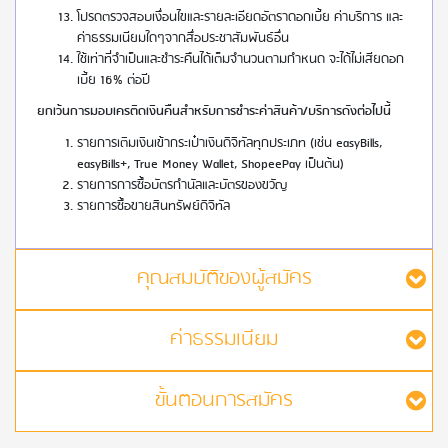
โปรดตรวจสอบเงื่อนไขและรายละเอียดอัตราดอกเบี้ย ค่าบริการ และ
ค่าธรรมเนียมใดๆจากสื่อประชาสัมพันธ์อื่น
ใช้เท่าที่จำเป็นและชำระคืนได้เต็มจำนวนตามกำหนด จะได้ไม่เสียดอก
เบี้ย 16% ต่อปี
ยกเว้นการมอบเครติดเงินคืนสำหรับการชำระค่าสินค้า/บริการดังต่อไปนี้
รายการเติมเงินเข้ากระเป๋าเงินดิจิทัลทุกประเภท (เช่น easyBills,
easyBills+, True Money Wallet, ShopeePay เป็นต้น)
รายการการซื้อบัตรกำนัลและบัตรของขวัญ
รายการซื้อขายสินทรัพย์ดิจิทัล
คุณสมบัติของผู้สมัคร
ค่าธรรมเนียม
ขั้นตอนการสมัคร