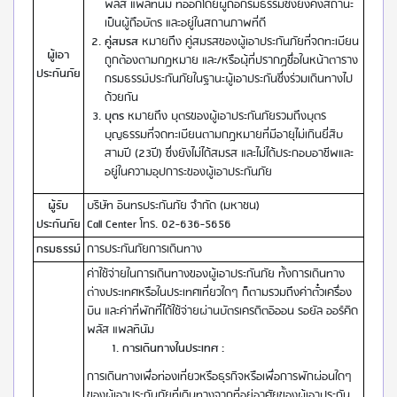
พลัส แพลทินัม ที่ออกโดยผู้ถือกรมธรรม์ซึ่งยังคงสถานะ
เป็นผู้ถือบัตร และอยู่ในสถานภาพที่ดี
คู่สมรส
หมายถึง คู่สมรสของผู้เอาประกันภัยที่จดทะเบียน
ผู้เอา
ถูกต้องตามกฎหมาย และ/หรือผุ้ที่ปรากฏชื่อในหน้าตาราง
ประกันภัย
กรมธรรม์ประกันภัยในฐานะผู้เอาประกันซึ่งร่วมเดินทางไป
ด้วยกัน
บุตร
หมายถึง บุตรของผู้เอาประกันภัยรวมถึงบุตร
บุญธรรมที่จดทะเบียนตามกฎหมายที่มีอายุไม่เกินยี่สิบ
สามปี (23ปี) ซึ่งยังไม่ได้สมรส และไม่ได้ประกอบอาชีพและ
อยู่ในความอุปการะของผู้เอาประกันภัย
ผู้รับ
บริษัท อินทรประกันภัย จำกัด (มหาชน)
ประกันภัย
Call Center โทร. 02-636-5656
กรมธรรม์
การประกันภัยการเดินทาง
ค่าใช้จ่ายในการเดินทางของผู้เอาประกันภัย ทั้งการเดินทาง
ต่างประเทศหรือในประเทศเที่ยวใดๆ ก็ตามรวมถึงค่าตั๋วเครื่อง
บิน และค่าที่พักที่ได้ใช้จ่ายผ่านบัตรเครดิตอิออน รอยัล ออร์คิด
พลัส แพลทินัม
การเดินทางในประเทศ :
การเดินทางเพื่อท่องเที่ยวหรือธุรกิจหรือเพื่อการพักผ่อนใดๆ
ของผู้เอาประกันภัยที่เดินทางจากที่อยู่อาศัยของผู้เอาประกัน