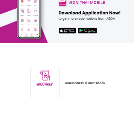
คะแนนอิออน แฮปปี้ พ้อยท์ คืออะไร
แฮปปี้พ้อยท์