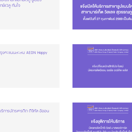
ใช้จ่ายที่แม็กซ์แวลู ซูเปอร์
กซ์แวลู ทันใจ
ปรุงคะแนนสะสม AEON Happy
้บริการบัตรเครดิต ดิจิทัล อิออน