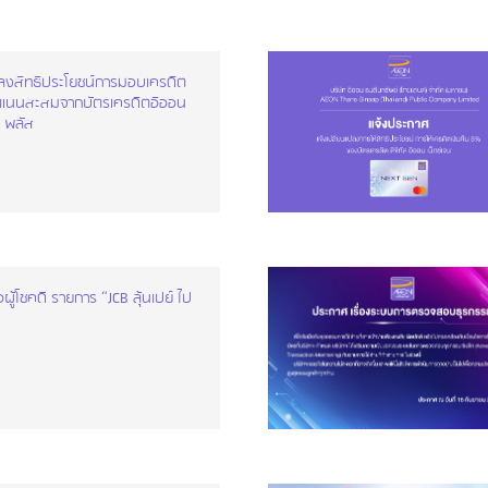
ปลงสิทธิประโยชน์การมอบเครดิต
คะแนนสะสมจากบัตรเครดิตอิออน
ด พลัส
ผู้โชคดี รายการ “JCB ลุ้นเปย์ ไป