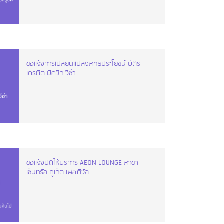
ขอแจ้งการเปลี่ยนแปลงสิทธิประโยชน์ บัตร
เครดิต บีควิก วีซ่า
ขอแจ้งปิดให้บริการ AEON LOUNGE สาขา
เซ็นทรัล ภูเก็ต เฟสติวัล