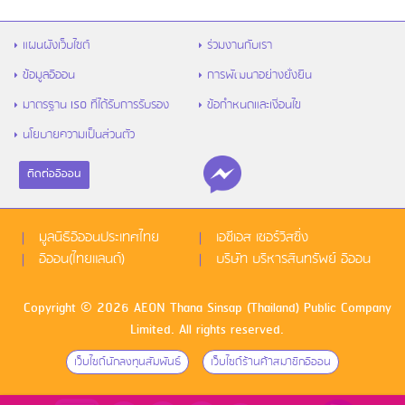
แผนผังเว็บไซต์
ร่วมงานกับเรา
ข้อมูลอิออน
การพัฒนาอย่างยั่งยืน
มาตรฐาน ISO ที่ได้รับการรับรอง
ข้อกำหนดและเงื่อนไข
นโยบายความเป็นส่วนตัว
ติดต่ออิออน
มูลนิธิอิออนประเทศไทย
เอซีเอส เซอร์วิสซิ่ง
อิออน(ไทยแลนด์)
บริษัท บริหารสินทรัพย์ อิออน
Copyright © 2026 AEON Thana Sinsap (Thailand) Public Company
Limited. All rights reserved.
เว็บไซด์นักลงทุนสัมพันธ์
เว็บไซด์ร้านค้าสมาชิกอิออน