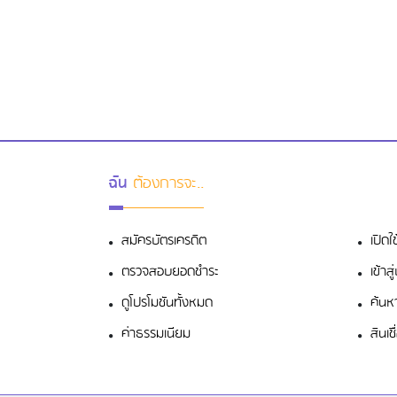
ฉัน
ต้องการจะ..
สมัครบัตรเครดิต
เปิดใ
ตรวจสอบยอดชำระ
เข้า
ดูโปรโมชันทั้งหมด
ค้นห
ค่าธรรมเนียม
สินเช