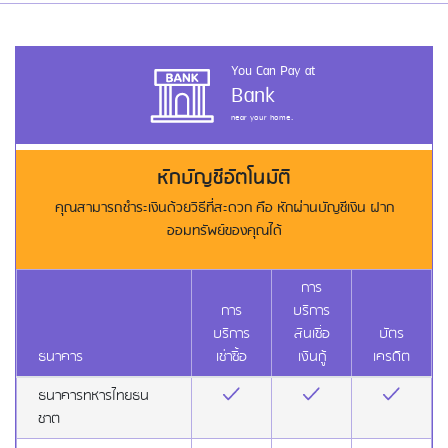
You Can Pay at
Bank
near your home.
หักบัญชีอัตโนมัติ
คุณสามารถชำระเงินด้วยวิธีที่สะดวก คือ หักผ่านบัญชีเงิน ฝาก
ออมทรัพย์ของคุณได้
การ
การ
บริการ
บริการ
สินเชื่อ
บัตร
ธนาคาร
เช่าซื้อ
เงินกู้
เครดิต
ธนาคารทหารไทยธน
ชาต