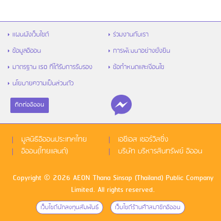
แผนผังเว็บไซต์
ร่วมงานกับเรา
ข้อมูลอิออน
การพัฒนาอย่างยั่งยืน
มาตรฐาน ISO ที่ได้รับการรับรอง
ข้อกำหนดและเงื่อนไข
นโยบายความเป็นส่วนตัว
ติดต่ออิออน
มูลนิธิอิออนประเทศไทย
เอซีเอส เซอร์วิสซิ่ง
อิออน(ไทยแลนด์)
บริษัท บริหารสินทรัพย์ อิออน
Copyright © 2026 AEON Thana Sinsap (Thailand) Public Company
Limited. All rights reserved.
เว็บไซด์นักลงทุนสัมพันธ์
เว็บไซด์ร้านค้าสมาชิกอิออน