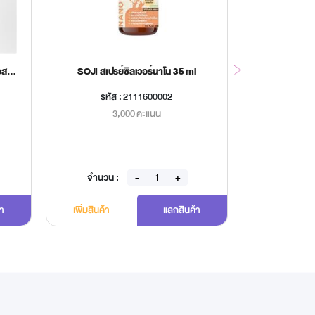
สเปรย์อาบน้ำแห้งพรีเมี่ยม เชอร์รี่บลอสซั่ม
SOJI สเปรย์ซิลเวอร์นาโน 35 ml
Imarflex พ
รหัส : 2111600002
รหัส
3,000 คะแนน
6
จำนวน :
จำนวน 
้า
เพิ่มสินค้า
แลกสินค้า
เพิ่มสินค้า