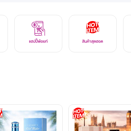
แฮปปี้พ้อยท์
สินค้าสุดฮอต