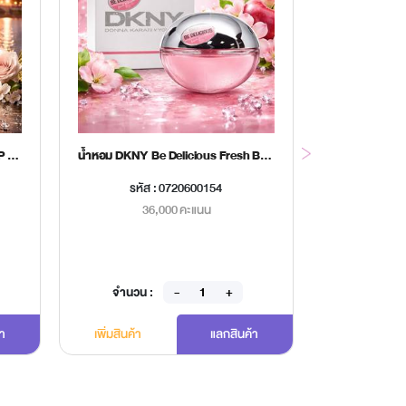
น้ำหอม BUBBERRY LONDON EDP 100ml.
น้ำหอม DKNY Be Delicious Fresh Blossom EDP 100ml.
รหัส : 0720600154
รหัส
36,000 คะแนน
3
จำนวน :
จำนวน 
้า
เพิ่มสินค้า
แลกสินค้า
เพิ่มสินค้า