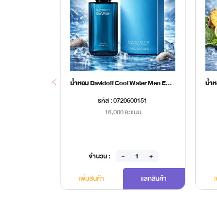
เครื่องชั่งน้ำหนักกระเป๋าเดินทาง Beurer รุ่น LS10
น้ำหอม Davidoff Cool Water Men EDT 40 ml.
00131
รหัส : 0720600151
นน
16,000 คะแนน
จำนวน :
แลกสินค้า
เพิ่มสินค้า
แลกสินค้า
เ