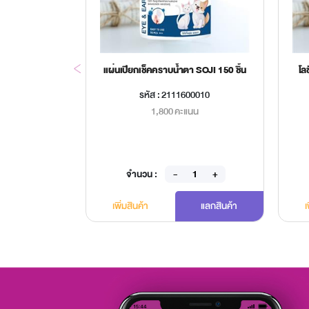
ต๊ะ IF-962X
แผ่นเปียกเช็คคราบน้ำตา SOJI 150 ชิ้น
โล
00168
รหัส : 2111600010
นน
1,800 คะแนน
จำนวน :
แลกสินค้า
เพิ่มสินค้า
แลกสินค้า
เ