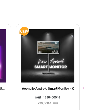
แท็บเล็ต Lenovo Ideatab TB-336ZU (5G)
Aconatic Android Smart Monitor 4K
แท็บเล็ต Leno
รหัส : 1330400048
รหัส
230,000 คะแนน
5