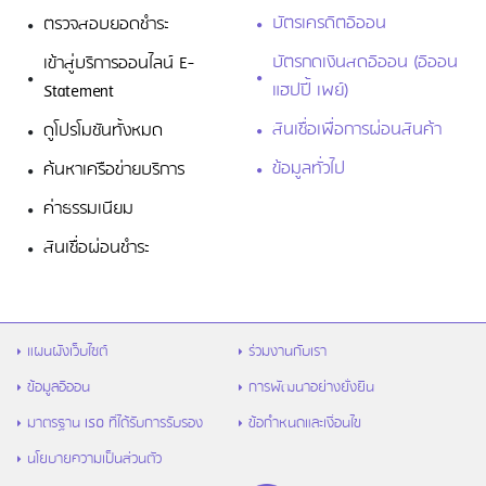
บัตรเครดิตอิออน
ตรวจสอบยอดชำระ
บัตรกดเงินสดอิออน (อิออน
เข้าสู่บริการออนไลน์ E-
แฮปปี้ เพย์)
Statement
สินเชื่อเพื่อการผ่อนสินค้า
ดูโปรโมชันทั้งหมด
ข้อมูลทั่วไป
ค้นหาเครือข่ายบริการ
บัตรเสริม
1,500 บาท
1,000 บา
ค่าธรรมเนียม
สินเชื่อผ่อนชำระ
แผนผังเว็บไซต์
ร่วมงานกับเรา
2. ค่าธรรมเนียม
ข้อมูลอิออน
การพัฒนาอย่างยั่งยืน
มาตรฐาน ISO ที่ได้รับการรับรอง
ข้อกำหนดและเงื่อนไข
ดอกเบี้ย
16% ต่อปี
16% ต่อปี
นโยบายความเป็นส่วนตัว