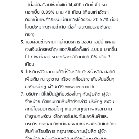
- เมื่อมียอดสินเชื่อตั้งแต่ 14,400 บาทขึ้นไป รับ
ดอกเบี้ย 0.99% นาน 48 เดือน (เทียบเท่าอัตรา
ดอกเบี้ยและค่าธรรมเนียมการใช้วงเงิน 20.57% ต่อปี
โดยประมาณตามลำดับ เมื่อคำนวณแบบลดต้นลด
ดอก)
เมื่อผ่อนชำระสินค้าผ่านบริการ อิออน แฮปปี้ แพลน
(วงเงินบัตรเครดิต) ยอดสินเชื่อตั้งแต่ 3,000 บาทขึ้น
ไป / เซลล์สลิป รับสิทธิ์อัตราดอกเบี้ย 0% นาน 3
เดือน
โปรดตรวจสอบสินค้าที่ร่วมรายการหรือรายละเอียด
เพิ่มเติม ณ จุดขาย หรือจากสื่อประชาสัมพันธ์อื่นๆ
ของบริษัทฯ ผ่านทาง
www.aeon.co.th
บริษัทฯ มิได้เป็นผู้เกี่ยวข้องใดๆ กับผู้ผลิต ผู้จัด
จำหน่าย ตัวแทนขายสินค้าดังกล่าว บริษัทฯ สงวน
สิทธิ์ไม่รับผิดชอบใดๆ เกี่ยวกับคุณภาพหรือความ
ชำรุดบกพร่อง หรือการรับประกันของสินค้าและ
บริการ กรณีสมาชิกมีข้อสงสัยหรือร้องเรียนเกี่ยวกับ
สินค้าหรือบริการ กรุณาสอบถามผู้ผลิต ผู้จัด
จำหน่าย หรือตัวแทนขายสินค้าหรือบริการนั้นๆ