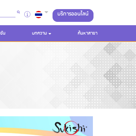
บริการออนไลน์
ชัน
บทความ
ค้นหาสาขา