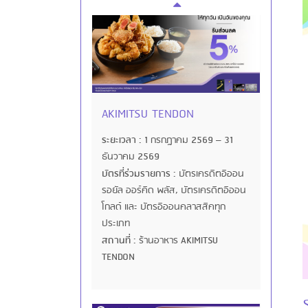
AKIMITSU TENDON
ระยะเวลา :
1 กรกฎาคม 2569 – 31
ธันวาคม 2569
บัตรที่ร่วมรายการ :
บัตรเครดิตอิออน
รอยัล ออร์คิด พลัส, บัตรเครดิตอิออน
โกลด์ และ บัตรอิออนคลาสสิคทุก
ประเภท
สถานที่ :
ร้านอาหาร AKIMITSU
TENDON