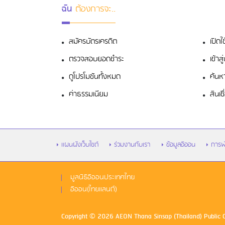
ฉัน
ต้องการจะ..
Grand Opening Blast ช้อปสนั่น
สมัครบัตรเครดิต
เปิดใ
ฉลองเปิด Central Northville
ตรวจสอบยอดชำระ
เข้า
ระยะเวลา :
3 กรกฎาคม 2569 – 31
ดูโปรโมชันทั้งหมด
ค้นห
สิงหาคม 2569 (60 วัน)
บัตรที่ร่วมรายการ :
บัตรเครดิตอิออ
ค่าธรรมเนียม
สินเช
นทุกประเภท (ยกเว้นบัตรเครดิตเพื่อ
องค์กร)
สถานที่ :
ศูนย์การค้าเซ็นทรัล นอร์ทวิ
ลล์
แผนผังเว็บไซต์
ร่วมงานกับเรา
ข้อมูลอิออน
การพ
มูลนิธิอิออนประเทศไทย
อิออน(ไทยแลนด์)
Copyright © 2026 AEON Thana Sinsap (Thailand) Public