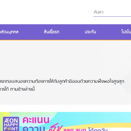
ื่อส่วนบุคคล
สินเชื่อรถ
ประกัน
โปรโม
ามารถตอบสนองความต้องการให้กับลูกค้าอิออนด้วยความพึงพอใจสูงสุด
ได้ ตามข้างล่างนี้