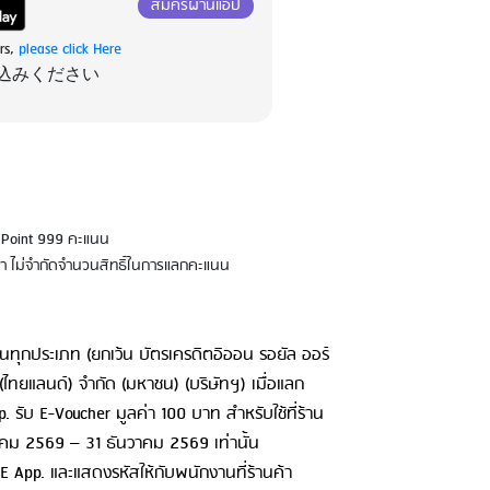
สมัครผ่านแอป
rs,
please click Here
込みください
 Point 999 คะแนน
สาขา ไม่จำกัดจำนวนสิทธิ์ในการแลกคะแนน
นทุกประเภท (ยกเว้น บัตรเครดิตอิออน รอยัล ออร์
 (ไทยแลนด์) จำกัด (มหาชน) (บริษัทฯ) เมื่อแลก
บ E-Voucher มูลค่า 100 บาท สำหรับใช้ที่ร้าน
กราคม 2569 – 31 ธันวาคม 2569 เท่านั้น
App. และแสดงรหัสให้กับพนักงานที่ร้านค้า