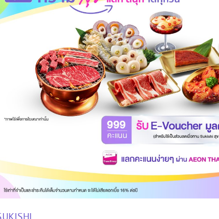
SUKISHI