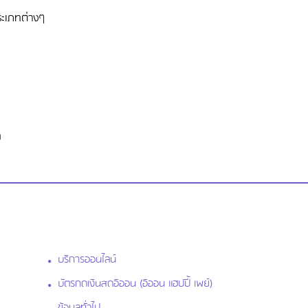
ระเภทต่างๆ
ท
บริการออนไลน์
บัตรกดเงินสดอิออน (อิออน แฮปปี้ เพย์)