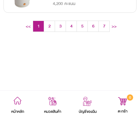
4,200 คะแนน
1
2
3
4
5
6
7
<<
>>
8
9
10
11
12
13
14
15
16
17
18
19
20
21
0
ข้อตกลงและเงื่อนไข
นโยบายความเป็นส่วนตัว
แผนผังเว็บไซต์
ตะกร้า
หน้าหลัก
บัญชีของฉัน
หมวดสินค้า
สงวนลิขสิทธิ์ 2564 บริษัท อิออน ธนสินทรัพย์ (ไทยแลนด์) จำกัด (มหาชน)