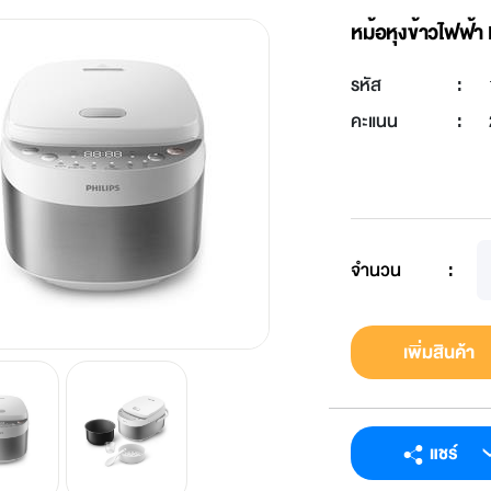
หม้อหุงข้าวไฟฟ้
รหัส
:
คะแนน
:
จำนวน
:
เพิ่มสินค้า
แชร์