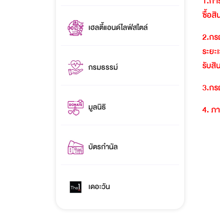
1.
การ
ซื้อส
เฮลตี้แอนด์ไลฟ์สไตล์
2.
กรณ
ระยะเ
รับสิ
กรมธรรม์
3.
กรณ
มูลนิธิ
4.
ภา
บัตรกำนัล
เดอะวัน