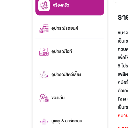
เครื่องครัว
รา
อุปกรณ์รถยนต์
ขนาด
เซ็นเ
ควบคุ
อุปกรณ์ไอที
เพื่อ
8 โป
เพลิด
อุปกรณ์สัตว์เลี้ยง
หม้อ
ตัวเ
ของเล่น
Fast 
เซ็นเ
หมาย
มูเตลู & อาร์ตทอย