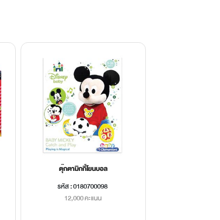
ตุ๊กตามิกกี้โยนบอล
ชุดทำโ
รหัส : 0180700098
รหัส
12,000 คะแนน
3