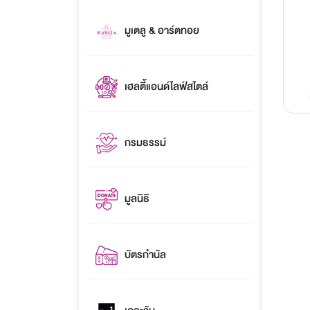
มูเตลู & อาร์ตทอย
เฮลตี้แอนด์ไลฟ์สไตล์
กรมธรรม์
มูลนิธิ
บัตรกำนัล