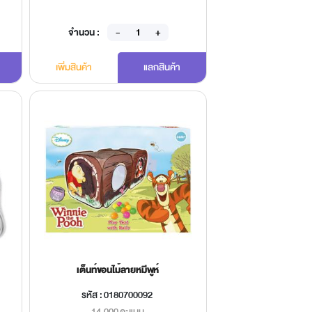
จำนวน :
จำนวน 
เพิ่มสินค้า
แลกสินค้า
เพิ่มสินค้า
เต็นท์ขอนไม้ลายหมีพูห์
โทรศัพท
รหัส : 0180700092
รหัส
14,000 คะแนน
4