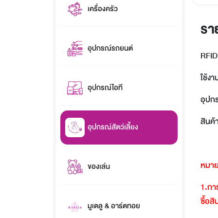
เครื่องครัว
รา
อุปกรณ์รถยนต์
RFID
ใช้ง
อุปกรณ์ไอที
อุปก
สินค้
อุปกรณ์สัตว์เลี้ยง
หมาย
ของเล่น
1.
การ
ซื้อส
มูเตลู & อาร์ตทอย