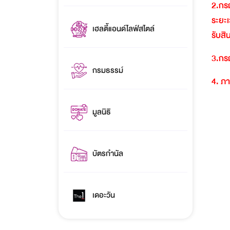
2.
กรณ
ระยะเ
เฮลตี้แอนด์ไลฟ์สไตล์
รับสิ
3.
กรณ
กรมธรรม์
4.
ภา
มูลนิธิ
บัตรกำนัล
เดอะวัน