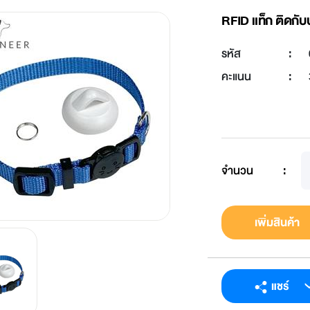
RFID แท็ก ติดก
รหัส
:
คะแนน
:
จำนวน
:
เพิ่มสินค้า
แชร์