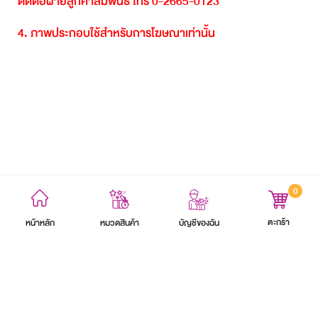
ติดต่อฝ่ายลูกค้าสัมพันธ์
โทร
0-2665-0123
4.
ภาพประกอบใช้สำหรับการโฆษณาเท่านั้น
0
ข้อตกลงและเงื่อนไข
นโยบายความเป็นส่วนตัว
แผนผังเว็บไซต์
ตะกร้า
หน้าหลัก
บัญชีของฉัน
หมวดสินค้า
สงวนลิขสิทธิ์ 2564 บริษัท อิออน ธนสินทรัพย์ (ไทยแลนด์) จำกัด (มหาชน)