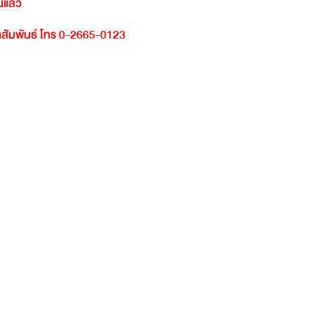
์แล้ว
สัมพันธ์
โทร
0-2665-0123