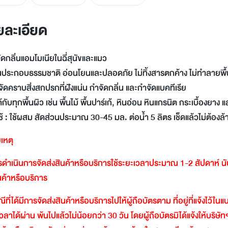
LINE
Facebook
ยละเอียด
Twitter
Email
ัดกลิ่นแอมโมเนียในฉี่สุนัขและแมว
นประกอบธรรมชาติ อ่อนโยนและปลอดภัย ไม่ทิ้งสารตกค้าง ไม่ทำลายพื้น
ขจัดคราบสิ่งสกปรกที่ฝังแน่น กำจัดกลิ่น และกำจัดแบคทีเรีย
ได้กับทุกพื้นผิว เช่น พื้นไม้ พื้นปาร์เก้, หินอ่อน หินแกรนิต กระเบื้องยาง 
ีใช้ : ใช้ผสม สัดส่วนประมาณ 30-45 มล. ต่อน้ำ 5 ลิตร เช็ดแล้วไม่ต้องล
เหตุ
ดำเนินการจัดส่งสินค้าหรือบริการใช้ระยะเวลาประมาณ
1-2
สัปดาห์
น
ินค้าหรือบริการ
ีที่ได้มีการจัดส่งสินค้าหรือบริการไปให้ผู้ถือบัตรตาม
ที่อยู่ที่แจ้งไว้ใ
วลาได้ผ่าน
พ้นไปแล้วไม่น้อยกว่า
30
วัน
โดยผู้ถือบัตรมิได้แจ้งให้บริษัท