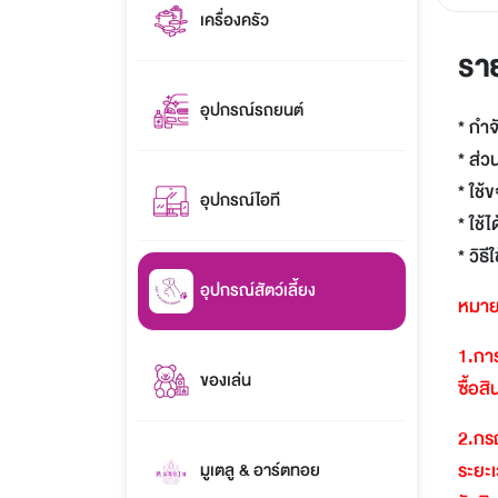
เครื่องครัว
รา
อุปกรณ์รถยนต์
* กำจ
* ส่ว
* ใช้
อุปกรณ์ไอที
* ใช้
* วิธ
อุปกรณ์สัตว์เลี้ยง
หมาย
1.
การ
ของเล่น
ซื้อส
2.
กรณ
ระยะเ
มูเตลู & อาร์ตทอย