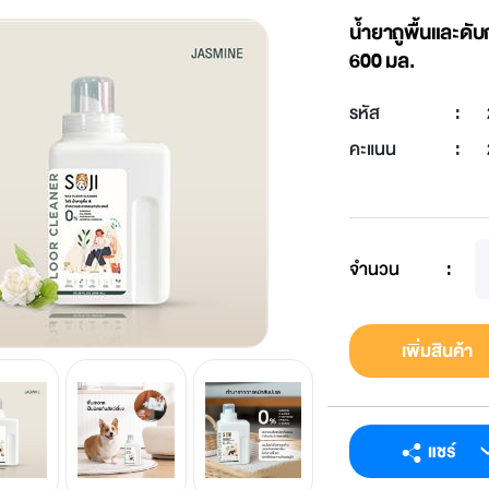
น้ำยาถูพื้นและดับ
600 มล.
รหัส
:
คะแนน
:
จำนวน
:
เพิ่มสินค้า
แชร์