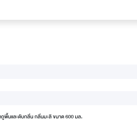
าถูพื้นและดับกลิ่น กลิ่นมะลิ ขนาด 600 มล.