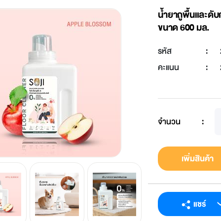
น้ำยาถูพื้นและดับก
ขนาด 600 มล.
รหัส
:
คะแนน
:
จำนวน
:
เพิ่มสินค้า
แชร์