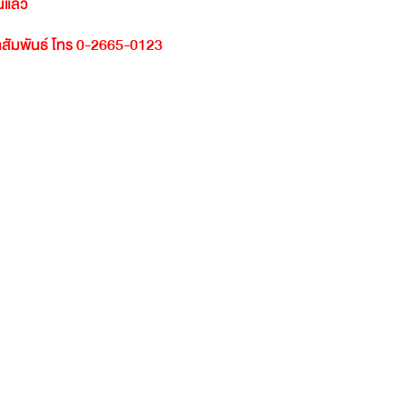
์แล้ว
สัมพันธ์
โทร
0-2665-0123