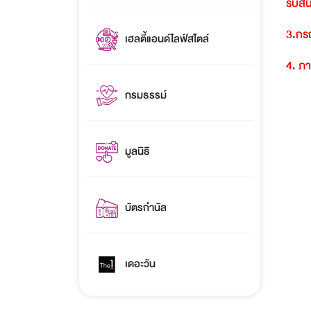
รับสิ
3.
กรณ
เฮลตี้แอนด์ไลฟ์สไตล์
4.
ภา
กรมธรรม์
มูลนิธิ
บัตรกำนัล
เดอะวัน