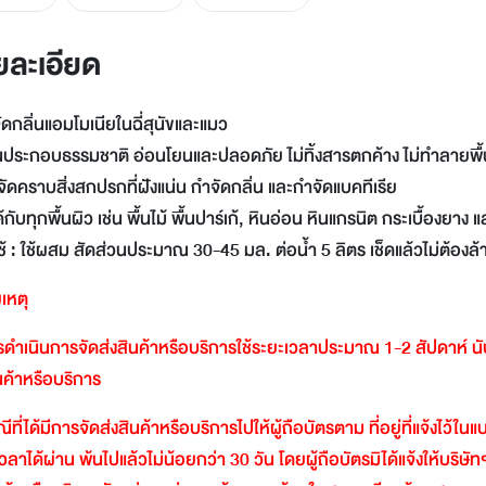
LINE
Facebook
ยละเอียด
Twitter
Email
ัดกลิ่นแอมโมเนียในฉี่สุนัขและแมว
นประกอบธรรมชาติ อ่อนโยนและปลอดภัย ไม่ทิ้งสารตกค้าง ไม่ทำลายพื้น
ขจัดคราบสิ่งสกปรกที่ฝังแน่น กำจัดกลิ่น และกำจัดแบคทีเรีย
ได้กับทุกพื้นผิว เช่น พื้นไม้ พื้นปาร์เก้, หินอ่อน หินแกรนิต กระเบื้องยาง 
ีใช้ : ใช้ผสม สัดส่วนประมาณ 30-45 มล. ต่อน้ำ 5 ลิตร เช็ดแล้วไม่ต้องล
เหตุ
ดำเนินการจัดส่งสินค้าหรือบริการใช้ระยะเวลาประมาณ
1-2
สัปดาห์
น
ินค้าหรือบริการ
ีที่ได้มีการจัดส่งสินค้าหรือบริการไปให้ผู้ถือบัตรตาม
ที่อยู่ที่แจ้งไว้ใ
วลาได้ผ่าน
พ้นไปแล้วไม่น้อยกว่า
30
วัน
โดยผู้ถือบัตรมิได้แจ้งให้บริษัท