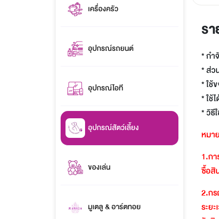
เครื่องครัว
รา
อุปกรณ์รถยนต์
* กำจ
* ส่ว
* ใช้
อุปกรณ์ไอที
* ใช้
* วิธ
อุปกรณ์สัตว์เลี้ยง
หมาย
1.
การ
ของเล่น
ซื้อส
2.
กรณ
ระยะเ
มูเตลู & อาร์ตทอย