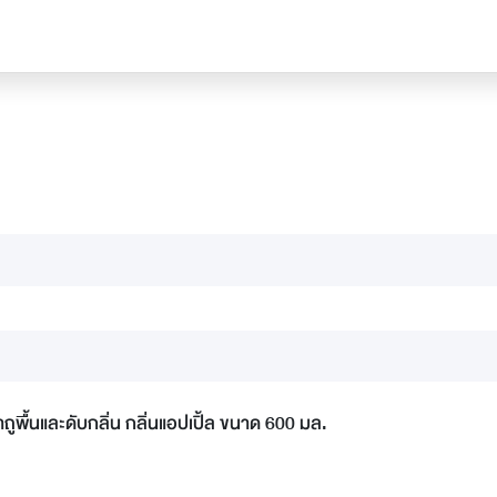
าถูพื้นและดับกลิ่น กลิ่นแอปเปิ้ล ขนาด 600 มล.