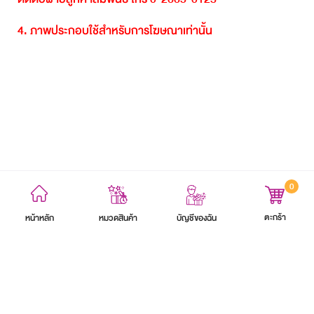
4.
ภาพประกอบใช้สำหรับการโฆษณาเท่านั้น
0
ข้อตกลงและเงื่อนไข
นโยบายความเป็นส่วนตัว
แผนผังเว็บไซต์
ตะกร้า
หน้าหลัก
บัญชีของฉัน
หมวดสินค้า
สงวนลิขสิทธิ์ 2564 บริษัท อิออน ธนสินทรัพย์ (ไทยแลนด์) จำกัด (มหาชน)