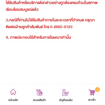
ได้รับสินค้าหรือบริการดังกล่าวอย่างถูกต้องครบถ้วนในสภาพ
เรียบร้อยสมบูรณ์แล้ว
3.
กรณีที่ท่านไม่ได้รับสินค้าภายในระยะเวลาที่กำหนด
กรุณา
ติดต่อฝ่ายลูกค้าสัมพันธ์
โทร
0-2665-0123
4.
ภาพประกอบใช้สำหรับการโฆษณาเท่านั้น
0
ข้อตกลงและเงื่อนไข
นโยบายความเป็นส่วนตัว
แผนผังเว็บไซต์
ตะกร้า
หน้าหลัก
บัญชีของฉัน
หมวดสินค้า
สงวนลิขสิทธิ์ 2564 บริษัท อิออน ธนสินทรัพย์ (ไทยแลนด์) จำกัด (มหาชน)