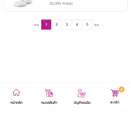
32,000 คะแนน
1
2
3
4
5
<<
>>
0
ข้อตกลงและเงื่อนไข
นโยบายความเป็นส่วนตัว
แผนผังเว็บไซต์
ตะกร้า
หน้าหลัก
บัญชีของฉัน
หมวดสินค้า
สงวนลิขสิทธิ์ 2564 บริษัท อิออน ธนสินทรัพย์ (ไทยแลนด์) จำกัด (มหาชน)