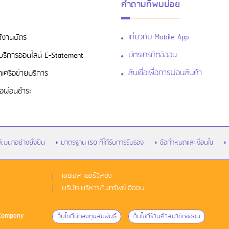
คำถามที่พบบ่อย
เกี่ยวกับ Mobile App
ช้งานบัตร
บัตรเครดิตอิออน
สู่บริการออนไลน์ E-Statement
สินเชื่อเพื่อการผ่อนสินค้า
าเครือข่ายบริการ
ื่อผ่อนชำระ
ัฒนาอย่างยั่งยืน
มาตรฐาน ISO ที่ได้รับการรับรอง
ข้อกำหนดและเงื่อนไข
เอซีเอส เซอร์วิสซิ่ง
บริษัท บริหารสินทรัพย์ อิออน
 Company
เว็บไซด์นักลงทุนสัมพันธ์
เว็บไซด์ร้านค้าสมาชิกอิออน