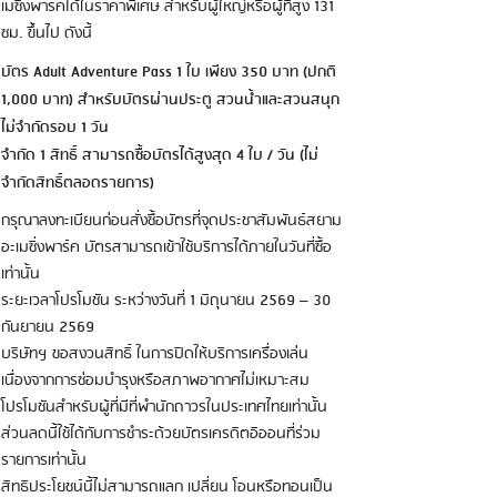
เมซิ่งพาร์คได้ในราคาพิเศษ สำหรับผู้ใหญ่หรือผู้ที่สูง 131
ซม. ขึ้นไป ดังนี้
บัตร Adult Adventure Pass 1 ใบ เพียง 350 บาท (ปกติ
1,000 บาท) สำหรับบัตรผ่านประตู สวนน้ำและสวนสนุก
ไม่จำกัดรอบ 1 วัน
จำกัด 1 สิทธิ์ สามารถซื้อบัตรได้สูงสุด 4 ใบ / วัน (ไม่
จำกัดสิทธิ์ตลอดรายการ)
กรุณาลงทะเบียนก่อนสั่งซื้อบัตรที่จุดประชาสัมพันธ์สยาม
อะเมซิ่งพาร์ค บัตรสามารถเข้าใช้บริการได้ภายในวันที่ซื้อ
เท่านั้น
ระยะเวลาโปรโมชัน ระหว่างวันที่ 1 มิถุนายน 2569 – 30
กันยายน 2569
บริษัทฯ ขอสงวนสิทธิ์ ในการปิดให้บริการเครื่องเล่น
เนื่องจากการซ่อมบำรุงหรือสภาพอากาศไม่เหมาะสม
โปรโมชันสำหรับผู้ที่มีที่พำนักถาวรในประเทศไทยเท่านั้น
ส่วนลดนี้ใช้ได้กับการชำระด้วยบัตรเครดิตอิออนที่ร่วม
รายการเท่านั้น
สิทธิประโยชน์นี้ไม่สามารถแลก เปลี่ยน โอนหรือทอนเป็น