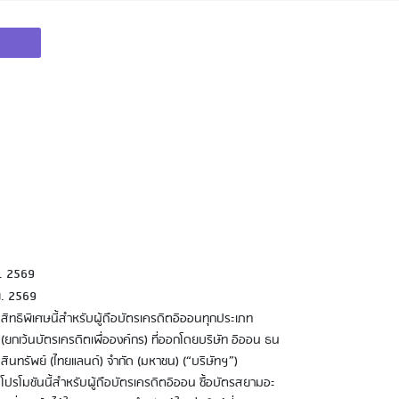
ย. 2569
ย. 2569
สิทธิพิเศษนี้สำหรับผู้ถือบัตรเครดิตอิออนทุกประเภท
(ยกเว้นบัตรเครดิตเพื่อองค์กร) ที่ออกโดยบริษัท อิออน ธน
สินทรัพย์ (ไทยแลนด์) จำกัด (มหาชน) (“บริษัทฯ”)
โปรโมชันนี้สำหรับผู้ถือบัตรเครดิตอิออน ซื้อบัตรสยามอะ