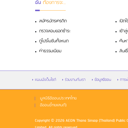
ฉัน
ต้องการจะ..
สมัครบัตรเครดิต
เปิดใ
ตรวจสอบยอดชำระ
เข้า
ดูโปรโมชันทั้งหมด
ค้นห
ค่าธรรมเนียม
สินเช
แผนผังเว็บไซต์
ร่วมงานกับเรา
ข้อมูลอิออน
การพ
มูลนิธิอิออนประเทศไทย
อิออน(ไทยแลนด์)
Copyright © 2026 AEON Thana Sinsap (Thailand) Public
Limited. All rights reserved.