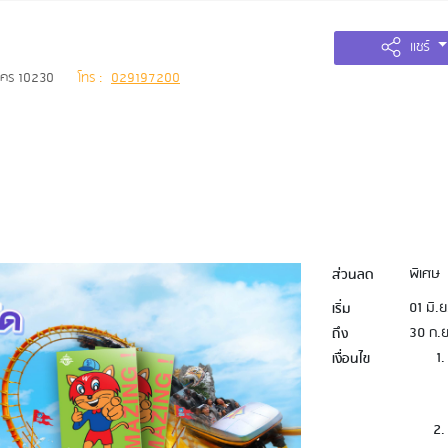
แชร์
นคร 10230
โทร :
029197200
พิเศษ
ส่วนลด
01 มิ.
เริ่ม
30 ก.
ถึง
เงื่อนไข