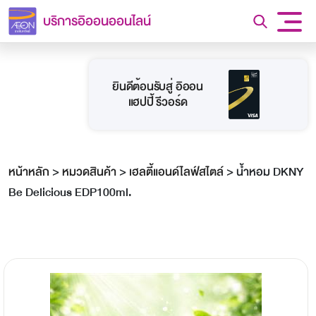
บริการอิออนออนไลน์
ยินดีต้อนรับสู่ อิออน
แฮปปี้ รีวอร์ด
หน้าหลัก
>
หมวดสินค้า
>
เฮลตี้แอนด์ไลฟ์สไตล์
>
น้ำหอม DKNY
Be Delicious EDP100ml.