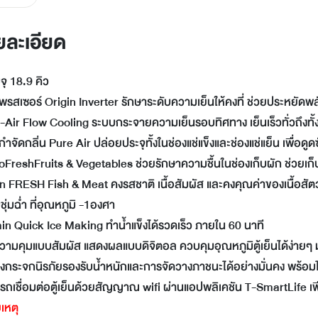
LINE
Facebook
ยละเอียด
Twitter
Email
ุ 18.9 คิว
รสเซอร์ Origin Inverter รักษาระดับความเย็นให้คงที่ ช่วยประหยัดพล
-Air Flow Cooling ระบบกระจายความเย็นรอบทิศทาง เย็นเร็วทั่วถึงทั้งต
ำจัดกลิ่น Pure Air ปล่อยประจุทั้งในช่องแช่แข็งและช่องแช่แย็น เพื่อด
oFreshFruits & Vegetables ช่วยรักษาความชื้นในช่องเก็บผัก ช่วยเ
n FRESH Fish & Meat คงรสชาติ เนื้อสัมผัส และคงคุณค่าของเนื้อสัตว
ุ่มฉ่ำ ที่อุณหภูมิ -1องศา
n Quick Ice Making ทำน้ำแข็งได้รวดเร็ว ภายใน 60 นาที
ามคุมแบบสัมผัส แสดงผลแบบดิจิตอล ควบคุมอุณหภูมิตู้เย็นได้ง่ายๆ ม
างกระจกนิรภัยรองรับน้ำหนักและการจัดวางภาชนะได้อย่างมั่นคง พร้อมไฟ 
ถเชื่อมต่อตู้เย็นด้วยสัญญาณ wifi ผ่านแอปพลิเคชัน T-SmartLife เพ
เหตุ