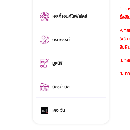
1.
การ
เฮลตี้แอนด์ไลฟ์สไตล์
ซื้อส
2.
กรณ
ระยะเ
กรมธรรม์
รับสิ
3.
กรณ
มูลนิธิ
4.
ภา
บัตรกำนัล
เดอะวัน