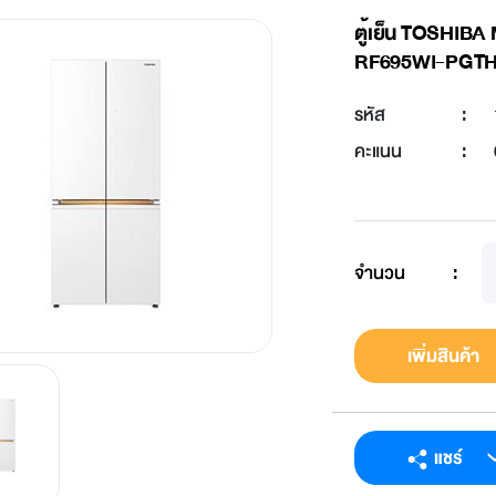
ตู้เย็น TOSHIB
RF695WI-PGTH(
รหัส
:
คะแนน
:
จำนวน
:
เพิ่มสินค้า
แชร์