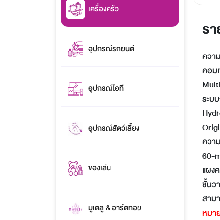
เครื่องครัว
รา
อุปกรณ์รถยนต์
ความจ
คอมเพ
Multi
อุปกรณ์ไอที
ระบบก
Hydr
Origi
อุปกรณ์สัตว์เลี้ยง
ความช
60-mi
ของเล่น
แผงคว
ชั้นว
สามาร
มูเตลู & อาร์ตทอย
หมาย