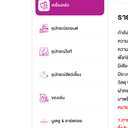
เครื่องครัว
รา
อุปกรณ์รถยนต์
กำลัง
ความจ
ความจ
อุปกรณ์ไอที
ฟังก์
มีเส
มีระบ
อุปกรณ์สัตว์เลี้ยง
วัสด
ฝาคร
ของเล่น
มาพร้
หมาย
1.
การ
มูเตลู & อาร์ตทอย