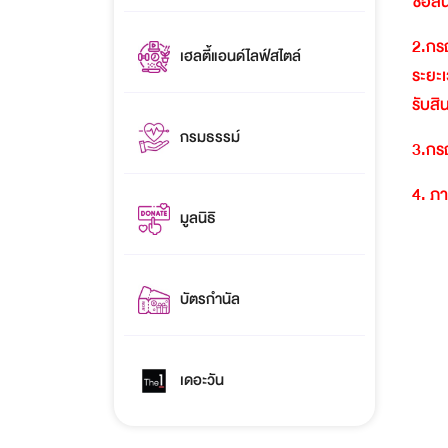
ซื้อส
2.
กรณ
เฮลตี้แอนด์ไลฟ์สไตล์
ระยะเ
รับสิ
กรมธรรม์
3.
กรณ
4.
ภา
มูลนิธิ
บัตรกำนัล
เดอะวัน