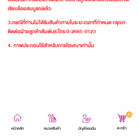
เรียบร้อยสมบูรณ์แล้ว
3.
กรณีที่ท่านไม่ได้รับสินค้าภายในระยะเวลาที่กำหนด
กรุณา
ติดต่อฝ่ายลูกค้าสัมพันธ์
โทร
0-2665-0123
4.
ภาพประกอบใช้สำหรับการโฆษณาเท่านั้น
0
ข้อตกลงและเงื่อนไข
นโยบายความเป็นส่วนตัว
แผนผังเว็บไซต์
ตะกร้า
หน้าหลัก
บัญชีของฉัน
หมวดสินค้า
สงวนลิขสิทธิ์ 2564 บริษัท อิออน ธนสินทรัพย์ (ไทยแลนด์) จำกัด (มหาชน)